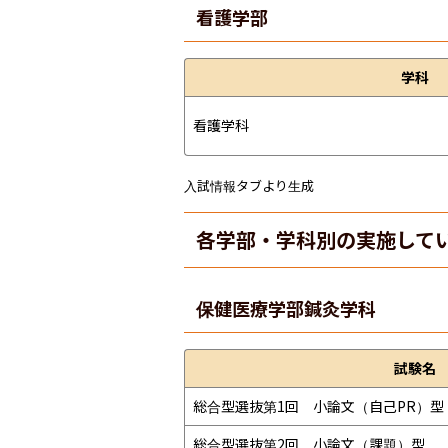
看護学部
学科
看護学科
入試情報タブより生成
各学部・学科別の実施して
保健医療学部
鍼灸学科
試験名
総合型選抜第1回　小論文（自己PR）型
総合型選抜第2回　小論文（課題）型