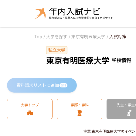
Top
/
大学を探す
/
東京有明医療大学
/
入試対策
私立大学
東京有明医療大学
学校情報
資料請求リストに追加
無料
大学トップ
学部・学科
先生・学生
注意
:
東京有明医療大学のイベン