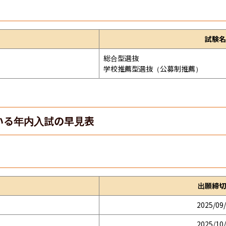
試験名
総合型選抜

学校推薦型選抜（公募制推薦）
いる年内入試の早見表
出願締切
2025/09
2025/10