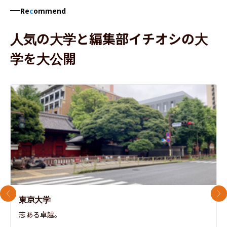
Re
c
ommend
人気の大学と編集部イチオシの大
学を大公開
前のスライド
次
東京大学
志ある卓越。
