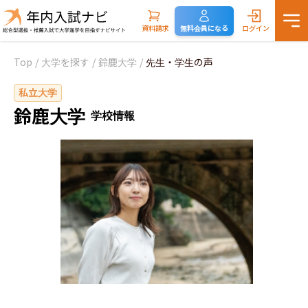
資料請求
無料会員になる
ログイン
Top
/
大学を探す
/
鈴鹿大学
/
先生・学生の声
私立大学
鈴鹿大学
学校情報