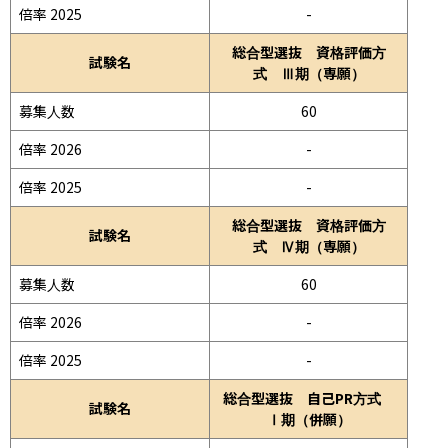
倍率 2025
-
総合型選抜 資格評価方
試験名
式 Ⅲ期（専願）
募集人数
60
倍率 2026
-
倍率 2025
-
総合型選抜 資格評価方
試験名
式 Ⅳ期（専願）
募集人数
60
倍率 2026
-
倍率 2025
-
総合型選抜 自己PR方式
試験名
Ⅰ期（併願）