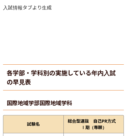
入試情報タブより生成
各学部・学科別の実施している年内入試
の早見表
国際地域学部
国際地域学科
総合型選抜 自己PR方式
試験名
Ⅰ期（専願）