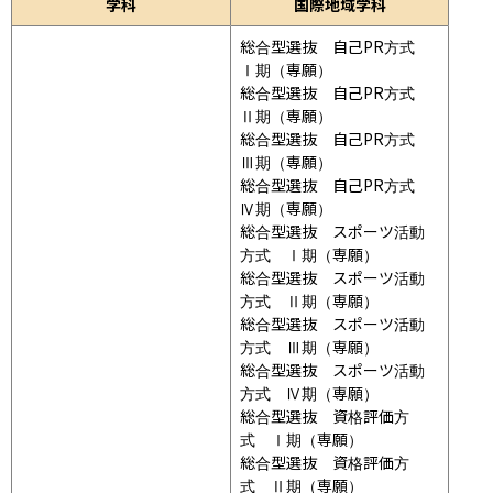
学科
国際地域学科
総合型選抜　自己PR方式　
Ⅰ期（専願）

総合型選抜　自己PR方式　
Ⅱ期（専願）

総合型選抜　自己PR方式　
Ⅲ期（専願）

総合型選抜　自己PR方式　
Ⅳ期（専願）

総合型選抜　スポーツ活動
方式　Ⅰ期（専願）

総合型選抜　スポーツ活動
方式　Ⅱ期（専願）

総合型選抜　スポーツ活動
方式　Ⅲ期（専願）

総合型選抜　スポーツ活動
方式　Ⅳ期（専願）

総合型選抜　資格評価方
式　Ⅰ期（専願）

総合型選抜　資格評価方
式　Ⅱ期（専願）
