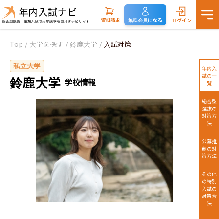
資料請求
無料会員になる
ログイン
Top
/
大学を探す
/
鈴鹿大学
/
入試対策
私立大学
年内入
試の一
鈴鹿大学
学校情報
覧
総合型
選抜の
対策方
法
公募推
薦の対
策方法
その他
の特別
入試の
対策方
法