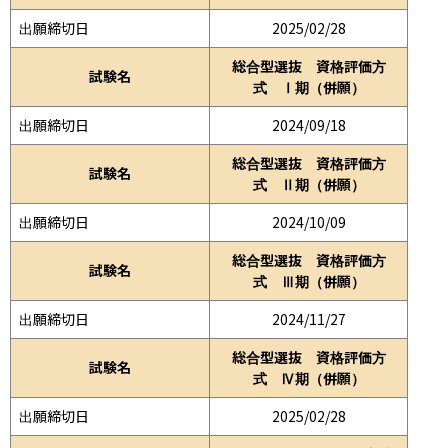
出願締切日
2025/02/28
総合型選抜 資格評価方
試験名
式 Ⅰ期（併願）
出願締切日
2024/09/18
総合型選抜 資格評価方
試験名
式 Ⅱ期（併願）
出願締切日
2024/10/09
総合型選抜 資格評価方
試験名
式 Ⅲ期（併願）
出願締切日
2024/11/27
総合型選抜 資格評価方
試験名
式 Ⅳ期（併願）
出願締切日
2025/02/28