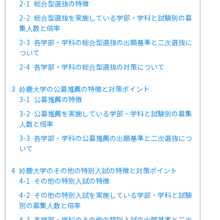
2-1
総合型選抜の特徴
2-2
総合型選抜を実施している学部・学科と試験別の募
集人数と倍率
2-3
各学部・学科の総合型選抜の出願基準と二次選抜に
ついて
2-4
各学部・学科の総合型選抜の対策について
3
鈴鹿大学の公募推薦の特徴と対策ポイント
3-1
公募推薦の特徴
3-2
公募推薦を実施している学部・学科と試験別の募集
人数と倍率
3-3
各学部・学科の公募推薦の出願基準と二次選抜につ
いて
4
鈴鹿大学のその他の特別入試の特徴と対策ポイント
4-1
その他の特別入試の特徴
4-2
その他の特別入試を実施している学部・学科と試験
別の募集人数と倍率
4-3
各学部・学科のその他の特別入試の出願基準と二次