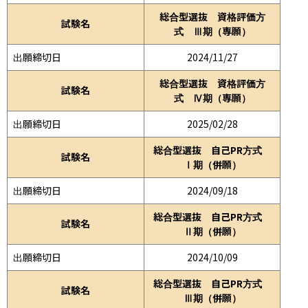
総合型選抜 資格評価方
試験名
式 Ⅲ期（専願）
出願締切日
2024/11/27
総合型選抜 資格評価方
試験名
式 Ⅳ期（専願）
出願締切日
2025/02/28
総合型選抜 自己PR方式
試験名
Ⅰ期（併願）
出願締切日
2024/09/18
総合型選抜 自己PR方式
試験名
Ⅱ期（併願）
出願締切日
2024/10/09
総合型選抜 自己PR方式
試験名
Ⅲ期（併願）