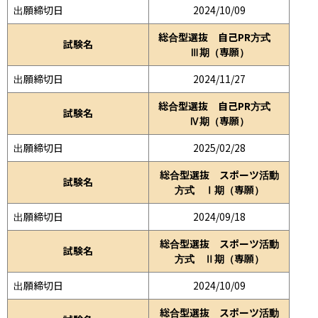
出願締切日
2024/10/09
総合型選抜 自己PR方式
試験名
Ⅲ期（専願）
出願締切日
2024/11/27
総合型選抜 自己PR方式
試験名
Ⅳ期（専願）
出願締切日
2025/02/28
総合型選抜 スポーツ活動
試験名
方式 Ⅰ期（専願）
出願締切日
2024/09/18
総合型選抜 スポーツ活動
試験名
方式 Ⅱ期（専願）
出願締切日
2024/10/09
総合型選抜 スポーツ活動