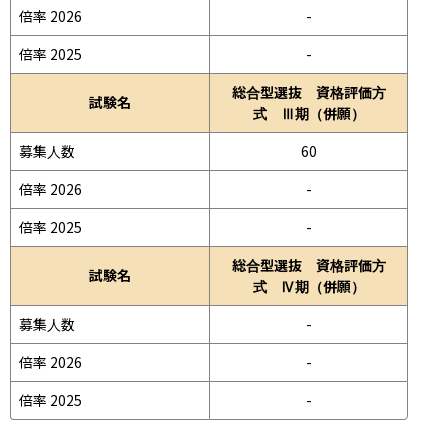
倍率 2026
-
倍率 2025
-
総合型選抜 資格評価方
試験名
式 Ⅲ期（併願）
募集人数
60
倍率 2026
-
倍率 2025
-
総合型選抜 資格評価方
試験名
式 Ⅳ期（併願）
募集人数
-
倍率 2026
-
倍率 2025
-