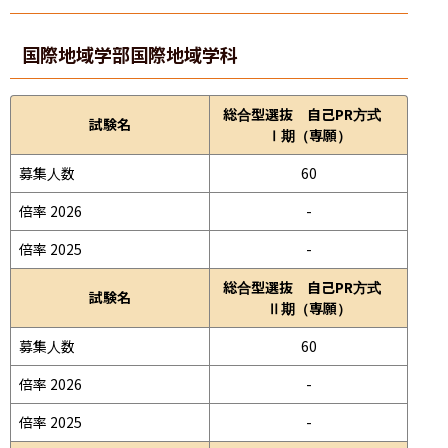
国際地域学部
国際地域学科
総合型選抜 自己PR方式
試験名
Ⅰ期（専願）
募集人数
60
倍率 2026
-
倍率 2025
-
総合型選抜 自己PR方式
試験名
Ⅱ期（専願）
募集人数
60
倍率 2026
-
倍率 2025
-