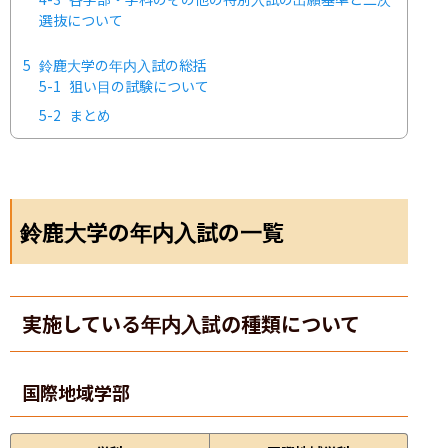
選抜について
5
鈴鹿大学の年内入試の総括
5-1
狙い目の試験について
5-2
まとめ
鈴鹿大学の年内入試の一覧
実施している年内入試の種類について
国際地域学部