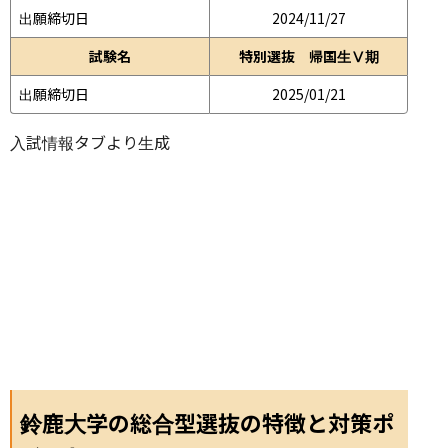
出願締切日
2024/11/27
試験名
特別選抜 帰国生Ⅴ期
出願締切日
2025/01/21
入試情報タブより生成
鈴鹿大学の総合型選抜の特徴と対策ポ