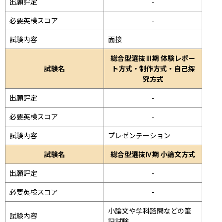
出願評定
-
必要英検スコア
-
試験内容
面接 
総合型選抜Ⅲ期 体験レポー
試験名
ト方式・制作方式・自己探
究方式
出願評定
-
必要英検スコア
-
試験内容
プレゼンテーション 
試験名
総合型選抜Ⅳ期 小論文方式
出願評定
-
必要英検スコア
-
小論文や学科諮問などの筆
試験内容
記試験