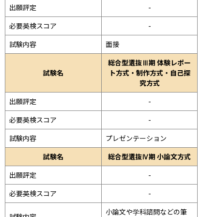
出願評定
-
必要英検スコア
-
試験内容
面接 
総合型選抜Ⅲ期 体験レポー
試験名
ト方式・制作方式・自己探
究方式
出願評定
-
必要英検スコア
-
試験内容
プレゼンテーション 
試験名
総合型選抜Ⅳ期 小論文方式
出願評定
-
必要英検スコア
-
小論文や学科諮問などの筆
試験内容