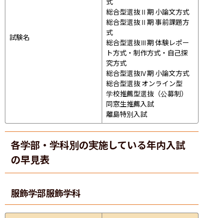
式

総合型選抜Ⅱ期 小論文方式

総合型選抜Ⅱ期 事前課題方
式

試験名
総合型選抜Ⅲ期 体験レポー
ト方式・制作方式・自己探
究方式

総合型選抜Ⅳ期 小論文方式

総合型選抜 オンライン型

学校推薦型選抜（公募制）

同窓生推薦入試

離島特別入試
各学部・学科別の実施している年内入試
の早見表
服飾学部
服飾学科