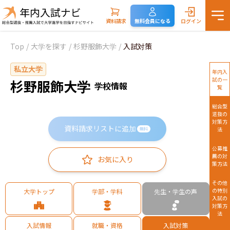
資料請求
無料会員になる
ログイン
Top
/
大学を探す
/
杉野服飾大学
/
入試対策
私立大学
年内入
試の一
杉野服飾大学
学校情報
覧
総合型
選抜の
対策方
資料請求リストに追加
法
無料
公募推
薦の対
お気に入り
策方法
その他
の特別
大学トップ
学部・学科
先生・学生の声
入試の
対策方
法
入試情報
就職・資格
入試対策