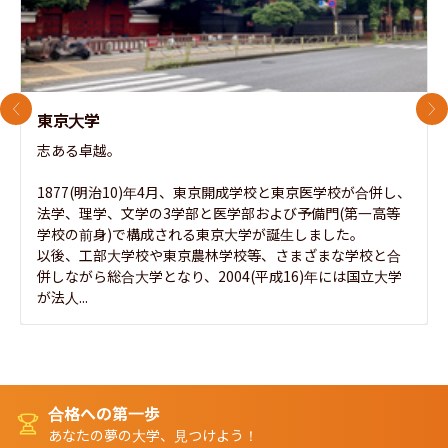
前のスライド
次
東京大学
志ある卓越。

1877(明治10)年4月、東京開成学校と東京医学校が合併し、
法学、理学、文学の3学部と医学部および予備門(第一高等
学校の前身)で構成される東京大学が誕生しました。

以後、工部大学校や東京農林学校等、さまざまな学校と合
併しながら総合大学となり、2004(平成16)年には国立大学
が法人...
合格への第一歩
あなたの夢の大学、見つけよう！