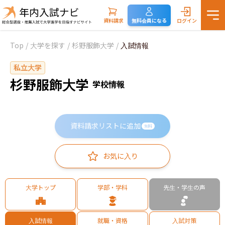
資料請求
無料会員になる
ログイン
Top
/
大学を探す
/
杉野服飾大学
/
入試情報
私立大学
杉野服飾大学
学校情報
資料請求リストに追加
無料
お気に入り
大学トップ
学部・学科
先生・学生の声
入試情報
就職・資格
入試対策