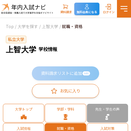
資料請求
無料会員になる
ログイン
Top
/
大学を探す
/
上智大学
/
就職・資格
私立大学
上智大学
学校情報
資料請求リストに追加
無料
お気に入り
大学トップ
学部・学科
先生・学生の声
入試情報
就職・資格
入試対策