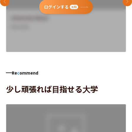
前のスライド
次
ログインする
無料
University Name
Overview
Re
c
ommend
少し頑張れば目指せる大学