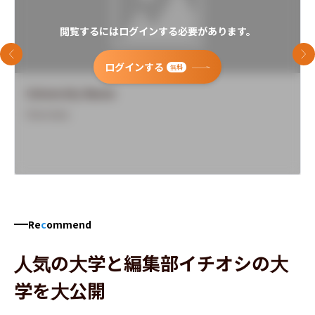
閲覧するにはログインする必要があります。
前のスライド
次
ログインする
無料
University Name
Overview
Re
c
ommend
人気の大学と編集部イチオシの大
学を大公開