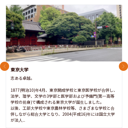
前のスライド
次
東京大学
志ある卓越。

1877(明治10)年4月、東京開成学校と東京医学校が合併し、
法学、理学、文学の3学部と医学部および予備門(第一高等
学校の前身)で構成される東京大学が誕生しました。

以後、工部大学校や東京農林学校等、さまざまな学校と合
併しながら総合大学となり、2004(平成16)年には国立大学
が法人...