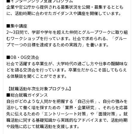
■インターンシップ支援プログラム

企業や官公庁から提供される募集状況を公開・募集するととも
に、活動時期に合わせたガイダンスや講座を開催しています。

■集中講座

2～3日間で、学部や学年を超えた仲間とグループワークに取り組
むワークショップを行っています。社会で求められる、「グルー
プで一つの目標を達成するための実践力」を養います。

■OB・OG交流会

社会で活躍する卒業生が、大学時代の過ごし方や仕事の醍醐味な
どを語る交流会を行っています。卒業生だからこそ話してもらえ
る体験談を聞くことができます。

【就職活動年次生対象プログラム】

■総合就職ガイダンス

自分がどのような人間かを把握する「自己分析」、自分の強みを
活かして働く場を探すための「業界・企業研究」、それらを応募
先に伝えるための「エントリーシート対策」や「面接対策」。就
職活動に関する基礎知識から実践的なアドバイスまで、活動時期
や段階に応じて就職活動を支援します。
