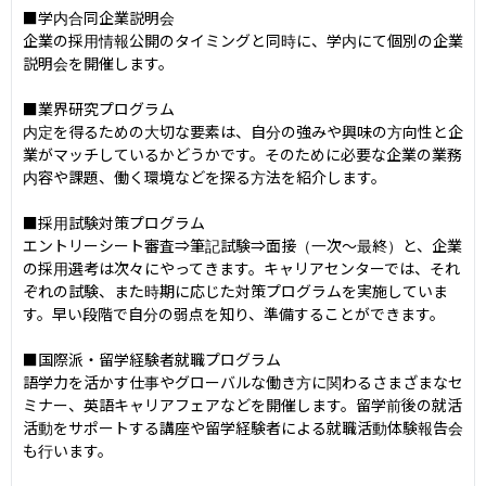
■学内合同企業説明会

企業の採用情報公開のタイミングと同時に、学内にて個別の企業
説明会を開催します。

■業界研究プログラム

内定を得るための大切な要素は、自分の強みや興味の方向性と企
業がマッチしているかどうかです。そのために必要な企業の業務
内容や課題、働く環境などを探る方法を紹介します。

■採用試験対策プログラム

エントリーシート審査⇒筆記試験⇒面接（一次～最終）と、企業
の採用選考は次々にやってきます。キャリアセンターでは、それ
ぞれの試験、また時期に応じた対策プログラムを実施していま
す。早い段階で自分の弱点を知り、準備することができます。

■国際派・留学経験者就職プログラム

語学力を活かす仕事やグローバルな働き方に関わるさまざまなセ
ミナー、英語キャリアフェアなどを開催します。留学前後の就活
活動をサポートする講座や留学経験者による就職活動体験報告会
も行います。
