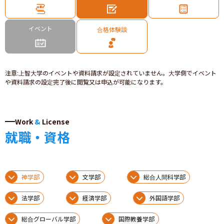
イベント
合格体験談
注意
:
上智大学のイベントや資料請求が設定されていません。大学側でイベント
や資料請求の設定完了後に閲覧又は申込が可能になります。
Work
&
License
就職・資格
神学部
文学部
総合人間科学部
法学部
経済学部
外国語学部
総合グローバル学部
国際教養学部