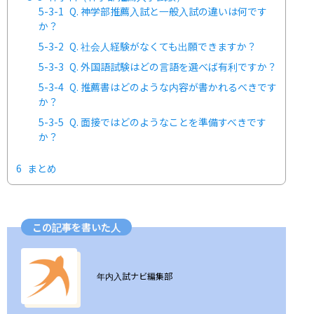
5-3-1
Q. 神学部推薦入試と一般入試の違いは何です
か？
5-3-2
Q. 社会人経験がなくても出願できますか？
5-3-3
Q. 外国語試験はどの言語を選べば有利ですか？
5-3-4
Q. 推薦書はどのような内容が書かれるべきです
か？
5-3-5
Q. 面接ではどのようなことを準備すべきです
か？
6
まとめ
この記事を書いた人
ユーザー画像の背景
年内入試ナビ編集部