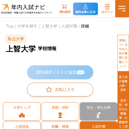
資料請求
無料会員になる
ログイン
Top
/
大学を探す
/
上智大学
/
入試対策
/
詳細
私立大学
実施し
ている
上智大学
学校情報
年内入
試の種
類と日
程につ
いて
資料請求リストに追加
無料
各入試
の募集
人数・
お気に入り
倍率
各学
部・学
大学トップ
学部・学科
先生・学生の声
科の出
願基
準・出
願書類
入試情報
就職・資格
入試対策
と二次