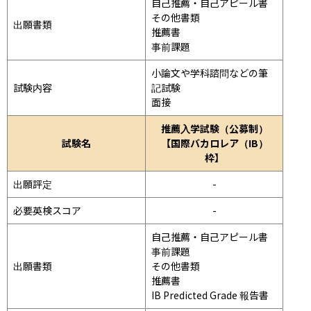
自己推薦・自己アピール書

その他書類

出願書類
推薦書

事前課題
小論文や学科諮問などの筆
試験内容
記試験
面接 
推薦入学試験（公募制）
試験名
【国際バカロレア（IB）
枠】
出願評定
-
必要英検スコア
-
自己推薦・自己アピール書

事前課題

出願書類
その他書類

推薦書

IB Predicted Grade 報告書