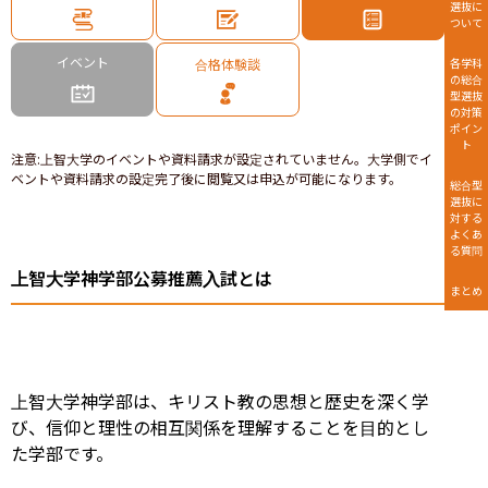
選抜に
ついて
イベント
合格体験談
各学科
の総合
型選抜
の対策
ポイン
ト
注意
:
上智大学のイベントや資料請求が設定されていません。大学側でイ
ベントや資料請求の設定完了後に閲覧又は申込が可能になります。
総合型
選抜に
対する
よくあ
る質問
上智大学神学部公募推薦入試とは
まとめ
上智大学神学部は、キリスト教の思想と歴史を深く学
び、信仰と理性の相互関係を理解することを目的とし
た学部です。