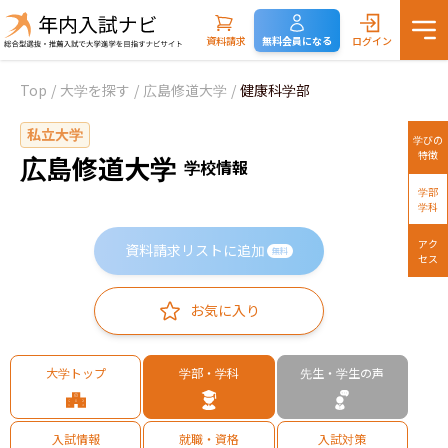
資料請求
無料会員になる
ログイン
Top
/
大学を探す
/
広島修道大学
/
健康科学部
私立大学
学びの
特徴
広島修道大学
学校情報
学部
学科
アク
資料請求リストに追加
無料
セス
お気に入り
大学トップ
学部・学科
先生・学生の声
入試情報
就職・資格
入試対策