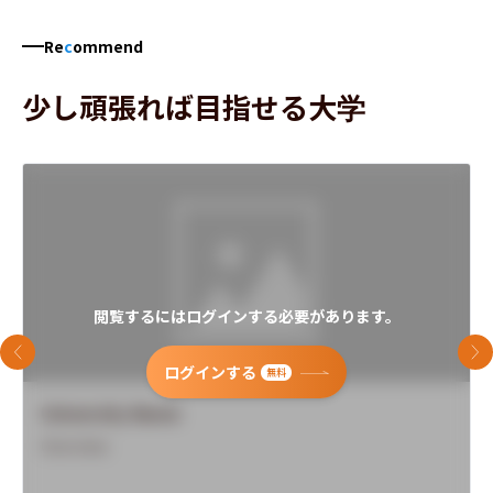
Re
c
ommend
少し頑張れば目指せる大学
閲覧するにはログインする必要があります。
前のスライド
次
ログインする
無料
University Name
Overview