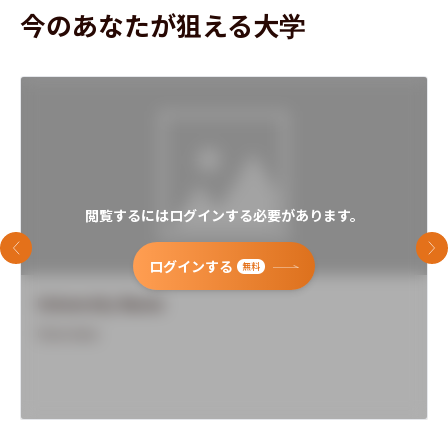
今のあなたが狙える大学
閲覧するにはログインする必要があります。
前のスライド
次
ログインする
無料
University Name
Overview