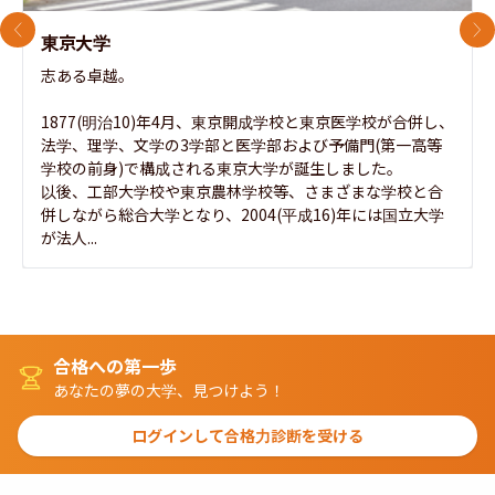
前のスライド
次
東京大学
志ある卓越。

1877(明治10)年4月、東京開成学校と東京医学校が合併し、
法学、理学、文学の3学部と医学部および予備門(第一高等
学校の前身)で構成される東京大学が誕生しました。

以後、工部大学校や東京農林学校等、さまざまな学校と合
併しながら総合大学となり、2004(平成16)年には国立大学
が法人...
合格への第一歩
あなたの夢の大学、見つけよう！
ログインして合格力診断を受ける