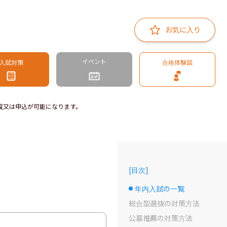
お気に入り
イベント
入試対策
合格体験談
覧又は申込が可能になります。
[
目次
]
年内入試の一覧
選択中のドット
総合型選抜の対策方法
公募推薦の対策方法