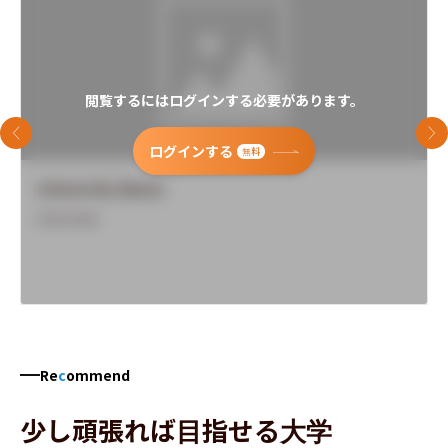
閲覧するにはログインする必要があります。
前のスライド
次
ログインする
無料
University Name
Overview
Re
c
ommend
少し頑張れば目指せる大学