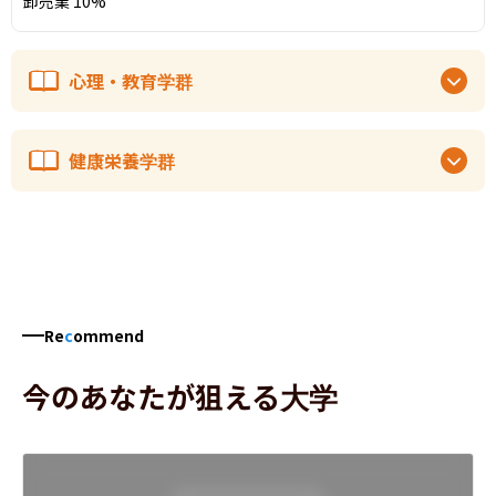
卸売業 10%
心理・教育学群
健康栄養学群
Re
c
ommend
今のあなたが狙える大学