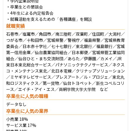
・学内企業説明会

・卒業生との懇談会

・4年生による内定報告会

・就職活動を支えるための「各種講座」を開設
就職実績
石巻市／塩竃市／角田市／南三陸町／双葉町／住田町／大潟村／
つがる市／十和田市／宮城県警／警視庁／福島県警／宮城県教育
委員会／日本赤十字社／七十七銀行／東北銀行／福島銀行／宮城
第一信用金庫／仙台農業協同組合／日本郵便／宮城県管工業協同
組合／仙台ひと・まち交流財団／あらた／伊藤園／カメイ／JR
東日本東北総合サービス／パナソニックテクノサービス／ネクス
コ・メンテナンス東北／北日本電線／クリナップソリューション
／ミヤギテレビサービス／プレスアート／ル・プロジェ／東北丸
和ロジスティクス／第一貨物／仙台トヨペット／新生コベルコリ
ース／エイチ・アイ・エス／尚絅学院大学大学院　など
卒業生に人気の職種
データなし
卒業生に人気の業界
小売業 18%

サービス業 17%
