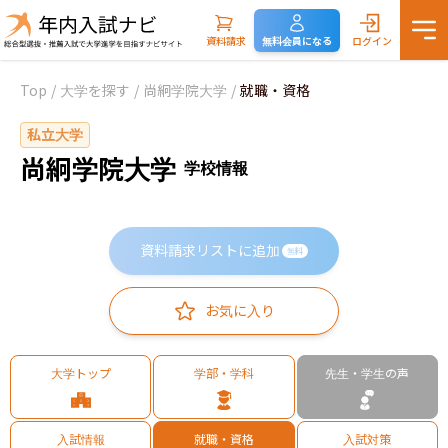
資料請求
無料会員になる
ログイン
Top
/
大学を探す
/
尚絅学院大学
/
就職・資格
私立大学
尚絅学院大学
学校情報
資料請求リストに追加
無料
お気に入り
大学トップ
学部・学科
先生・学生の声
入試情報
就職・資格
入試対策