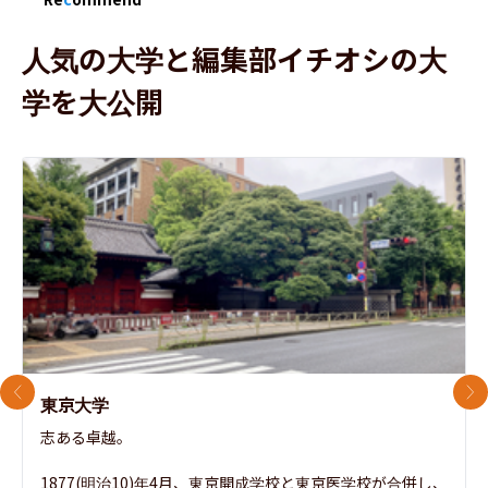
人気の大学と編集部イチオシの大
学を大公開
前のスライド
次
東京大学
志ある卓越。

1877(明治10)年4月、東京開成学校と東京医学校が合併し、