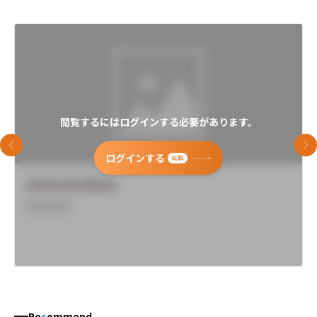
閲覧するにはログインする必要があります。
前のスライド
次
ログインする
無料
University Name
Overview
Re
c
ommend