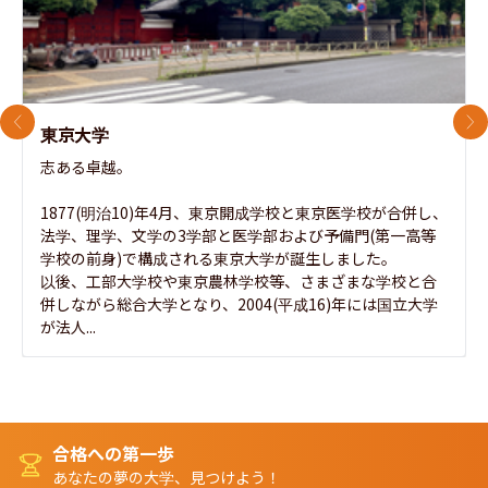
前のスライド
次
東京大学
志ある卓越。

1877(明治10)年4月、東京開成学校と東京医学校が合併し、
法学、理学、文学の3学部と医学部および予備門(第一高等
学校の前身)で構成される東京大学が誕生しました。

以後、工部大学校や東京農林学校等、さまざまな学校と合
併しながら総合大学となり、2004(平成16)年には国立大学
が法人...
合格への第一歩
あなたの夢の大学、見つけよう！