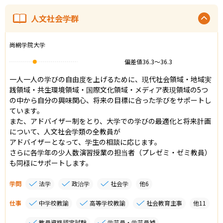
人文社会学群
尚絅学院大学
偏差値
36.3
〜
36.3
一人一人の学びの自由度を上げるために、現代社会領域・地域実
践領域・共生環境領域・国際文化領域・メディア表現領域の5つ
の中から自分の興味関心、将来の目標に合った学びをサポートし
ています。

また、アドバイザー制をとり、大学での学びの最適化と将来計画
について、人文社会学類の全教員が

アドバイザーとなって、学生の相談に応じます。

さらに各学年の少人数演習授業の担当者（プレゼミ・ゼミ教員）
学問
法学
政治学
社会学
他
6
仕事
中学校教諭
高等学校教諭
社会教育主事
他
11
教員資格認定試験
学芸員・学芸員補