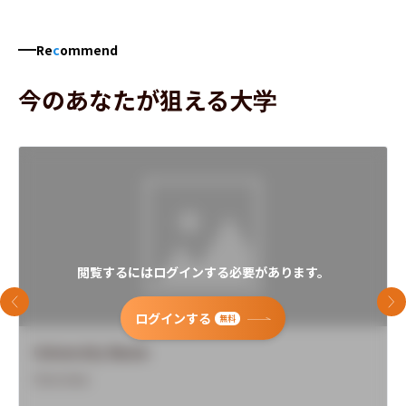
Re
c
ommend
今のあなたが狙える大学
閲覧するにはログインする必要があります。
前のスライド
次
ログインする
無料
University Name
Overview