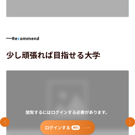
Re
c
ommend
少し頑張れば目指せる大学
閲覧するにはログインする必要があります。
前のスライド
次
ログインする
無料