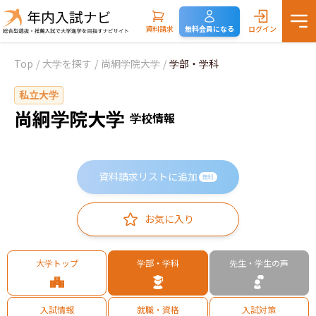
資料請求
無料会員になる
ログイン
Top
/
大学を探す
/
尚絅学院大学
/
学部・学科
私立大学
尚絅学院大学
学校情報
資料請求リストに追加
無料
お気に入り
大学トップ
学部・学科
先生・学生の声
入試情報
就職・資格
入試対策