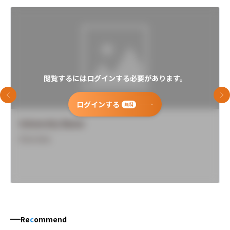
閲覧するにはログインする必要があります。
前のスライド
次
ログインする
無料
University Name
Overview
Re
c
ommend