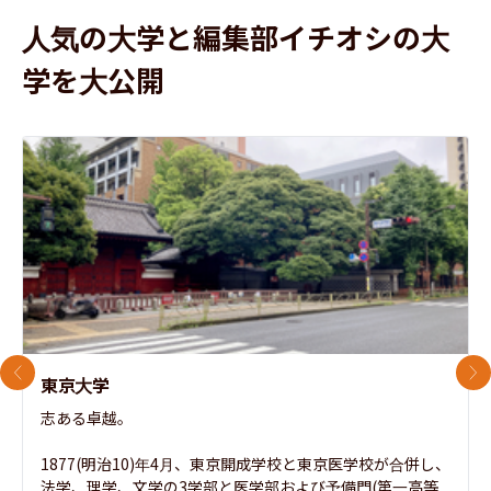
人気の大学と編集部イチオシの大
学を大公開
前のスライド
次
東京大学
志ある卓越。

1877(明治10)年4月、東京開成学校と東京医学校が合併し、
法学、理学、文学の3学部と医学部および予備門(第一高等