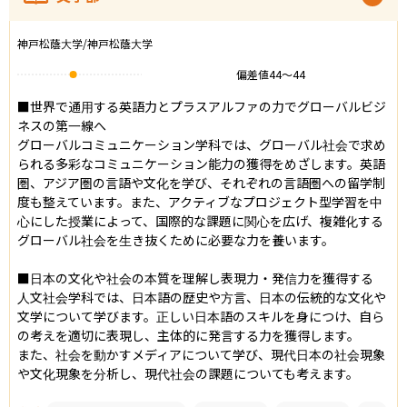
神戸松蔭大学/神戸松蔭大学
偏差値
44
〜
44
■世界で通用する英語力とプラスアルファの力でグローバルビジ
ネスの第一線へ

グローバルコミュニケーション学科では、グローバル社会で求め
られる多彩なコミュニケーション能力の獲得をめざします。英語
圏、アジア圏の言語や文化を学び、それぞれの言語圏への留学制
度も整えています。また、アクティブなプロジェクト型学習を中
心にした授業によって、国際的な課題に関心を広げ、複雑化する
グローバル社会を生き抜くために必要な力を養います。

■日本の文化や社会の本質を理解し表現力・発信力を獲得する

人文社会学科では、日本語の歴史や方言、日本の伝統的な文化や
文学について学びます。正しい日本語のスキルを身につけ、自ら
の考えを適切に表現し、主体的に発言する力を獲得します。

また、社会を動かすメディアについて学び、現代日本の社会現象
や文化現象を分析し、現代社会の課題についても考えます。