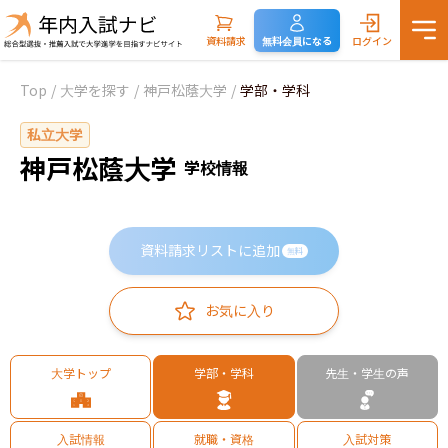
資料請求
無料会員になる
ログイン
Top
/
大学を探す
/
神戸松蔭大学
/
学部・学科
私立大学
神戸松蔭大学
学校情報
資料請求リストに追加
無料
お気に入り
大学トップ
学部・学科
先生・学生の声
入試情報
就職・資格
入試対策