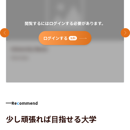
閲覧するにはログインする必要があります。
前のスライド
次
ログインする
無料
University Name
Overview
Re
c
ommend
少し頑張れば目指せる大学