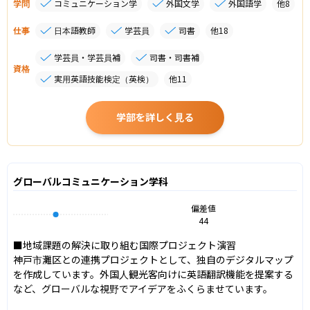
学問
コミュニケーション学
外国文学
外国語学
他
8
仕事
日本語教師
学芸員
司書
他
18
学芸員・学芸員補
司書・司書補
資格
実用英語技能検定（英検）
他
11
学部を詳しく見る
グローバルコミュニケーション学科
偏差値
44
■地域課題の解決に取り組む国際プロジェクト演習

神戸市灘区との連携プロジェクトとして、独自のデジタルマップ
を作成しています。外国人観光客向けに英語翻訳機能を提案する
など、グローバルな視野でアイデアをふくらませています。
