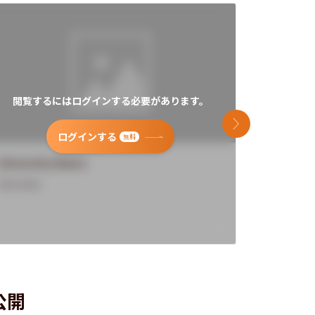
閲覧するにはログインする必要があります。
閲覧す
次のスライド
ログインする
無料
University Name
Universi
Overview
Overview
公開