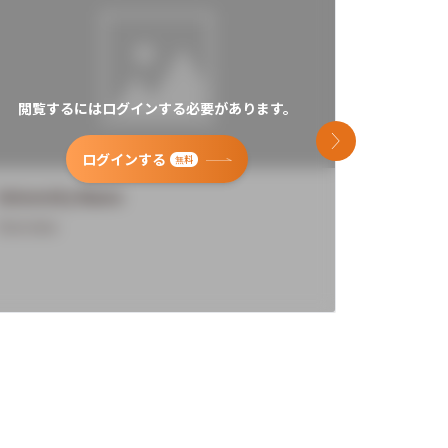
閲覧するにはログインする必要があります。
閲覧す
次のスライド
ログインする
無料
University Name
Universi
Overview
Overview