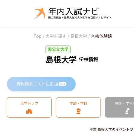
Top
/
大学を探す
/
島根大学
/
合格体験談
国公立大学
島根大学
学校情報
資料請求リストに追加
無料
大学トップ
学部・学科
先生・学生
注意
:
島根大学のイベントや