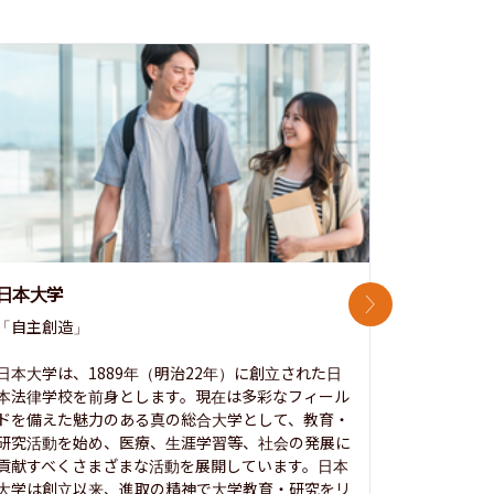
日本大学
中央大学
次のスライド
「自主創造」

次世代を拓
開かれた大
日本大学は、1889年（明治22年）に創立された日
本法律学校を前身とします。現在は多彩なフィール
1885年
ドを備えた魅力のある真の総合大学として、教育・
養フ」とい
研究活動を始め、医療、生涯学習等、社会の発展に
る伝統と実
貢献すべくさまざまな活動を展開しています。日本
にも、社会
大学は創立以来、進取の精神で大学教育・研究をリ
してきまし