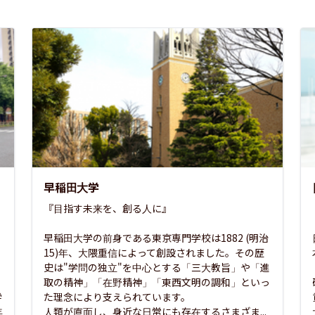
早稲田大学
『目指す未来を、創る人に』

早稲田大学の前身である東京専門学校は1882 (明治
15)年、大隈重信によって創設されました。その歴
史は"学問の独立"を中心とする「三大教旨」や「進
取の精神」「在野精神」「東西文明の調和」といっ
学
た理念により支えられています。

年
人類が直面し、身近な日常にも存在するさまざま...