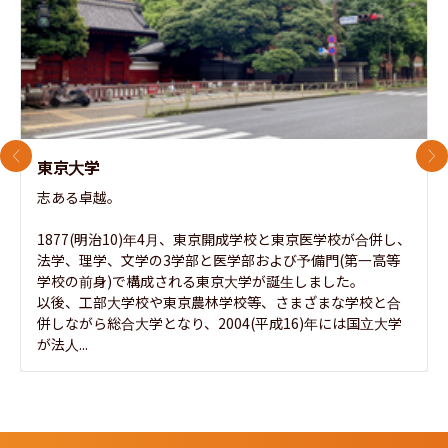
前のスライド
次
東京大学
志ある卓越。

1877(明治10)年4月、東京開成学校と東京医学校が合併し、
法学、理学、文学の3学部と医学部および予備門(第一高等
学校の前身)で構成される東京大学が誕生しました。

以後、工部大学校や東京農林学校等、さまざまな学校と合
併しながら総合大学となり、2004(平成16)年には国立大学
が法人...