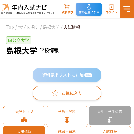
資料請求
無料会員になる
ログイン
Top
/
大学を探す
/
島根大学
/
入試情報
国公立大学
島根大学
学校情報
資料請求リストに追加
無料
お気に入り
大学トップ
学部・学科
先生・学生の声
入試情報
就職・資格
入試対策