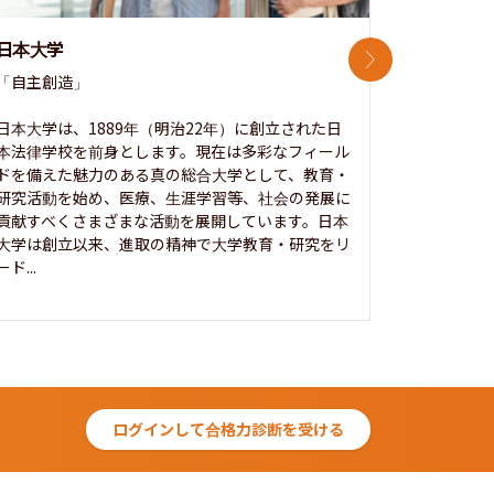
日本大学
中央大学
次のスライド
「自主創造」

次世代を拓
開かれた大
日本大学は、1889年（明治22年）に創立された日
本法律学校を前身とします。現在は多彩なフィール
1885年
ドを備えた魅力のある真の総合大学として、教育・
養フ」とい
研究活動を始め、医療、生涯学習等、社会の発展に
る伝統と実
貢献すべくさまざまな活動を展開しています。日本
にも、社会
大学は創立以来、進取の精神で大学教育・研究をリ
してきまし
ード...
究...
ログインして合格力診断を受ける