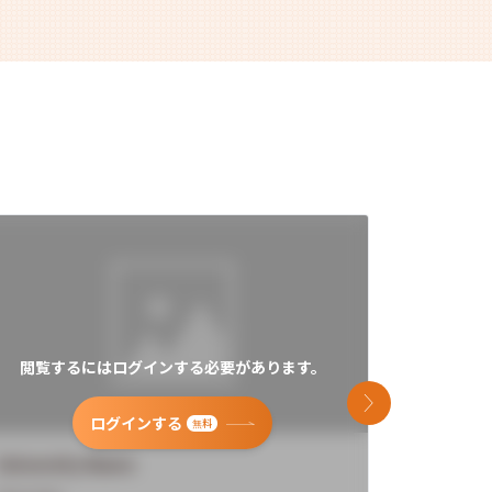
閲覧するにはログインする必要があります。
閲覧す
次のスライド
ログインする
無料
University Name
Universi