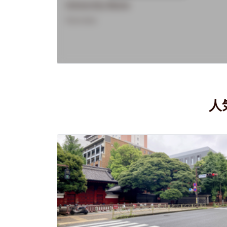
University Name
Overview
人