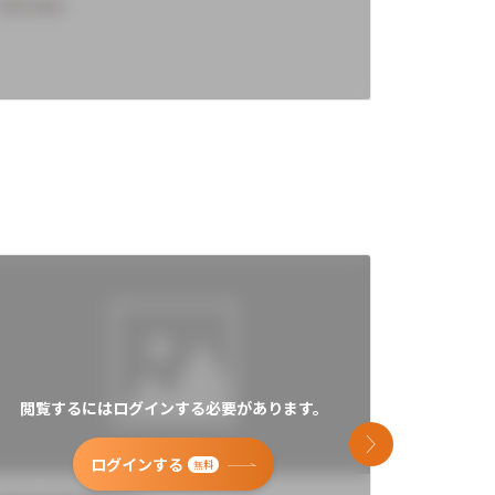
Overview
Overview
閲覧するにはログインする必要があります。
閲覧す
次のスライド
ログインする
無料