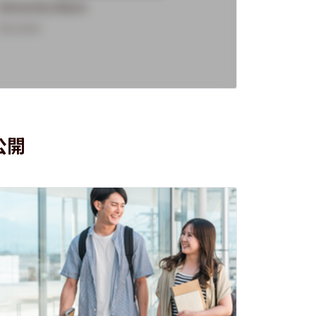
University Name
Universi
Overview
Overview
公開