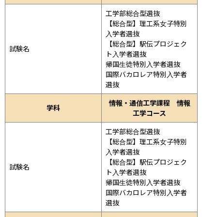
工学部総合型選抜

【総合型】理工系女子特別
入学者選抜

【総合型】駅伝プロジェク
試験名
ト入学者選抜

帰国生徒特別入学者選抜

国際バカロレア特別入学者
選抜
情報・通信工学課程 情報
学科
工学コース
工学部総合型選抜

【総合型】理工系女子特別
入学者選抜

【総合型】駅伝プロジェク
試験名
ト入学者選抜

帰国生徒特別入学者選抜

国際バカロレア特別入学者
選抜