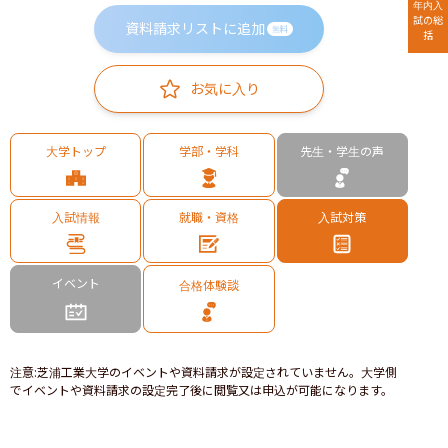
年内入
試の総
資料請求リストに追加
無料
括
お気に入り
大学トップ
学部・学科
先生・学生の声
入試情報
就職・資格
入試対策
イベント
合格体験談
注意
:
芝浦工業大学のイベントや資料請求が設定されていません。大学側
でイベントや資料請求の設定完了後に閲覧又は申込が可能になります。