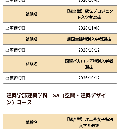
【総合型】駅伝プロジェク
試験名
ト入学者選抜
出願締切日
2026/11/06
試験名
帰国生徒特別入学者選抜
出願締切日
2026/10/12
国際バカロレア特別入学者
試験名
選抜
出願締切日
2026/10/12
建築学部
建築学科 SA（空間・建築デザイ
ン）コース
【総合型】理工系女子特別
試験名
入学者選抜