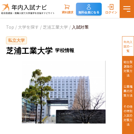
資料請求
無料会員になる
ログイン
Top
/
大学を探す
/
芝浦工業大学
/
入試対策
私立大学
年内入
試の一
芝浦工業大学
学校情報
覧
総合型
選抜の
対策方
法
公募推
薦の対
策方法
その他
の特別
入試の
対策方
法