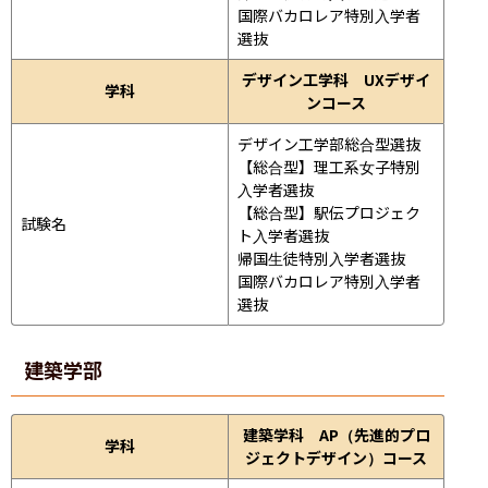
国際バカロレア特別入学者
選抜
デザイン工学科 UXデザイ
学科
ンコース
デザイン工学部総合型選抜

【総合型】理工系女子特別
入学者選抜

【総合型】駅伝プロジェク
試験名
ト入学者選抜

帰国生徒特別入学者選抜

国際バカロレア特別入学者
選抜
建築学部
建築学科 AP（先進的プロ
学科
ジェクトデザイン）コース