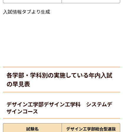
入試情報タブより生成
各学部・学科別の実施している年内入試
の早見表
デザイン工学部
デザイン工学科 システムデ
ザインコース
試験名
デザイン工学部総合型選抜