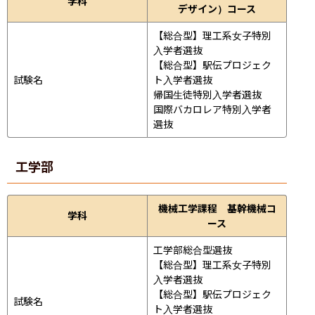
学科
デザイン）コース
【総合型】理工系女子特別
入学者選抜

【総合型】駅伝プロジェク
試験名
ト入学者選抜

帰国生徒特別入学者選抜

国際バカロレア特別入学者
選抜
工学部
機械工学課程 基幹機械コ
学科
ース
工学部総合型選抜

【総合型】理工系女子特別
入学者選抜

【総合型】駅伝プロジェク
試験名
ト入学者選抜
