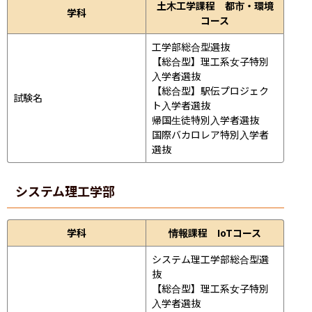
土木工学課程 都市・環境
学科
コース
工学部総合型選抜

【総合型】理工系女子特別
入学者選抜

【総合型】駅伝プロジェク
試験名
ト入学者選抜

帰国生徒特別入学者選抜

国際バカロレア特別入学者
選抜
システム理工学部
学科
情報課程 IoTコース
システム理工学部総合型選
抜

【総合型】理工系女子特別
入学者選抜
