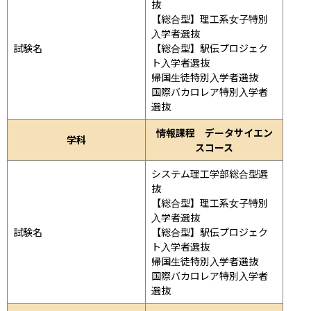
抜

【総合型】理工系女子特別
入学者選抜

試験名
【総合型】駅伝プロジェク
ト入学者選抜

帰国生徒特別入学者選抜

国際バカロレア特別入学者
選抜
情報課程 データサイエン
学科
スコース
システム理工学部総合型選
抜

【総合型】理工系女子特別
入学者選抜

試験名
【総合型】駅伝プロジェク
ト入学者選抜

帰国生徒特別入学者選抜

国際バカロレア特別入学者
選抜