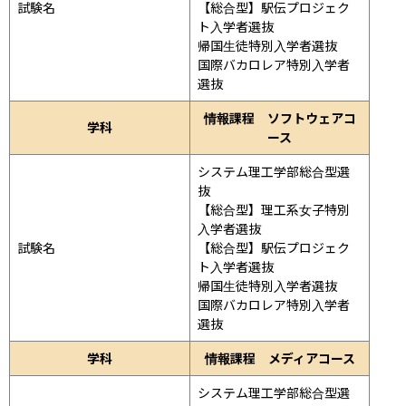
試験名
【総合型】駅伝プロジェク
ト入学者選抜

帰国生徒特別入学者選抜

国際バカロレア特別入学者
選抜
情報課程 ソフトウェアコ
学科
ース
システム理工学部総合型選
抜

【総合型】理工系女子特別
入学者選抜

試験名
【総合型】駅伝プロジェク
ト入学者選抜

帰国生徒特別入学者選抜

国際バカロレア特別入学者
選抜
学科
情報課程 メディアコース
システム理工学部総合型選