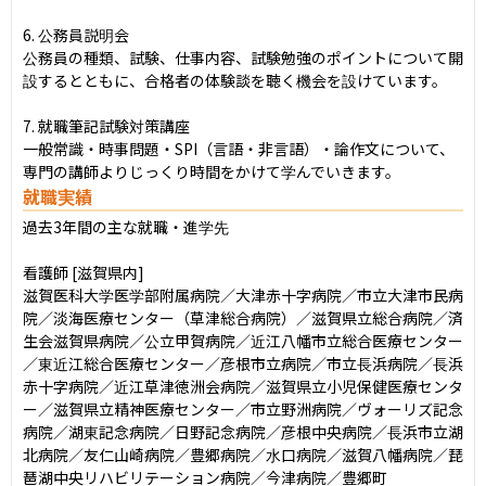
6. 公務員説明会

公務員の種類、試験、仕事内容、試験勉強のポイントについて開
設するとともに、合格者の体験談を聴く機会を設けています。

7. 就職筆記試験対策講座

一般常識・時事問題・SPI（言語・非言語）・論作文について、
専門の講師よりじっくり時間をかけて学んでいきます。
就職実績
過去3年間の主な就職・進学先

看護師 [滋賀県内]

滋賀医科大学医学部附属病院／大津赤十字病院／市立大津市民病
院／淡海医療センター（草津総合病院）／滋賀県立総合病院／済
生会滋賀県病院／公立甲賀病院／近江八幡市立総合医療センター
／東近江総合医療センター／彦根市立病院／市立長浜病院／長浜
赤十字病院／近江草津徳洲会病院／滋賀県立小児保健医療センタ
ー／滋賀県立精神医療センター／市立野洲病院／ヴォーリズ記念
病院／湖東記念病院／日野記念病院／彦根中央病院／長浜市立湖
北病院／友仁山崎病院／豊郷病院／水口病院／滋賀八幡病院／琵
琶湖中央リハビリテーション病院／今津病院／豊郷町
