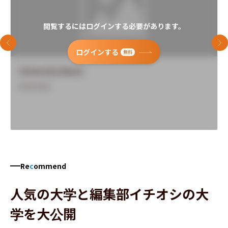
閲覧するにはログインする必要があります。
前のスライド
次
ログインする
無料
University Name
Overview
Re
c
ommend
人気の大学と編集部イチオシの大
学を大公開