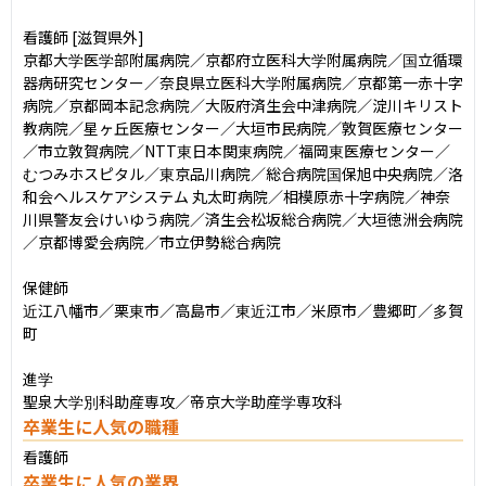
看護師 [滋賀県外]

京都大学医学部附属病院／京都府立医科大学附属病院／国立循環
器病研究センター／奈良県立医科大学附属病院／京都第一赤十字
病院／京都岡本記念病院／大阪府済生会中津病院／淀川キリスト
教病院／星ヶ丘医療センター／大垣市民病院／敦賀医療センター
／市立敦賀病院／NTT東日本関東病院／福岡東医療センター／
むつみホスピタル／東京品川病院／総合病院国保旭中央病院／洛
和会ヘルスケアシステム 丸太町病院／相模原赤十字病院／神奈
川県警友会けいゆう病院／済生会松坂総合病院／大垣徳洲会病院
／京都博愛会病院／市立伊勢総合病院

保健師

近江八幡市／栗東市／高島市／東近江市／米原市／豊郷町／多賀
町

進学

聖泉大学別科助産専攻／帝京大学助産学専攻科
卒業生に人気の職種
看護師
卒業生に人気の業界