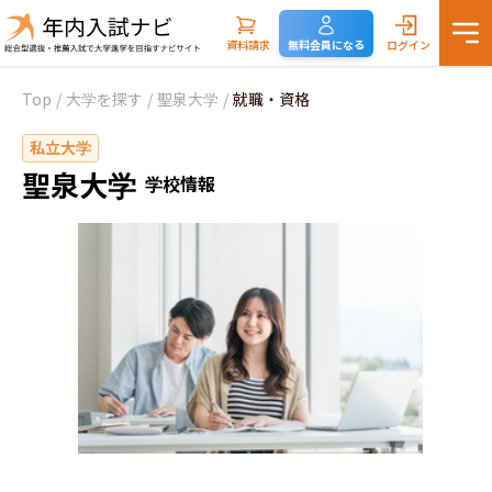
資料請求
無料会員になる
ログイン
Top
/
大学を探す
/
聖泉大学
/
就職・資格
私立大学
聖泉大学
学校情報