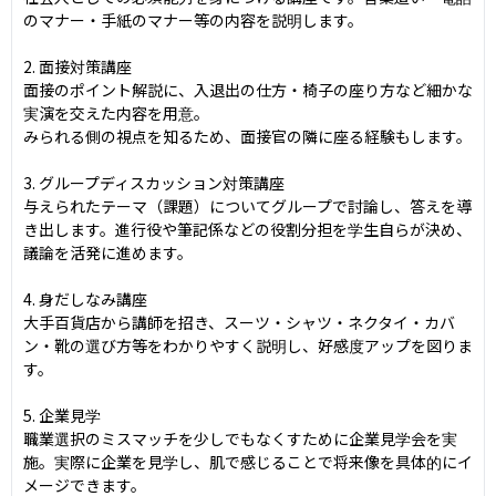
のマナー・手紙のマナー等の内容を説明します。

2. 面接対策講座

面接のポイント解説に、入退出の仕方・椅子の座り方など細かな
実演を交えた内容を用意。

みられる側の視点を知るため、面接官の隣に座る経験もします。

3. グループディスカッション対策講座

与えられたテーマ（課題）についてグループで討論し、答えを導
き出します。進行役や筆記係などの役割分担を学生自らが決め、
議論を活発に進めます。

4. 身だしなみ講座

大手百貨店から講師を招き、スーツ・シャツ・ネクタイ・カバ
ン・靴の選び方等をわかりやすく説明し、好感度アップを図りま
す。

5. 企業見学

職業選択のミスマッチを少しでもなくすために企業見学会を実
施。実際に企業を見学し、肌で感じることで将来像を具体的にイ
メージできます。
