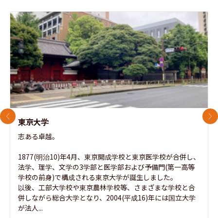
前のスライド
次
東京大学
志ある卓越。

1877(明治10)年4月、東京開成学校と東京医学校が合併し、
法学、理学、文学の3学部と医学部および予備門(第一高等
学校の前身)で構成される東京大学が誕生しました。

以後、工部大学校や東京農林学校等、さまざまな学校と合
併しながら総合大学となり、2004(平成16)年には国立大学
が法人...