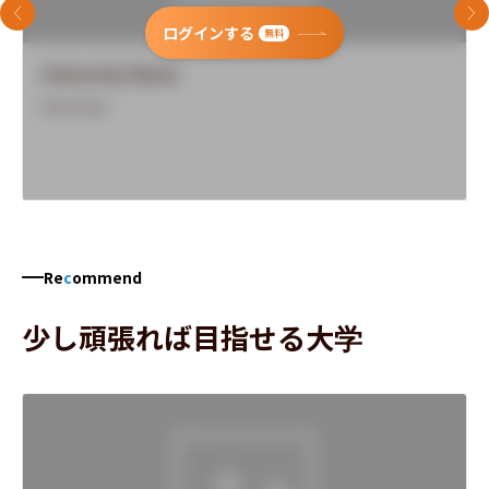
前のスライド
次
ログインする
無料
University Name
Overview
Re
c
ommend
少し頑張れば目指せる大学