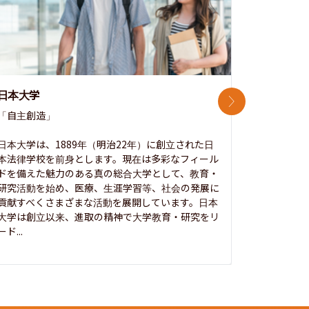
日本大学
中央大学
次のスライド
「自主創造」

次世代を拓
開かれた大
日本大学は、1889年（明治22年）に創立された日
本法律学校を前身とします。現在は多彩なフィール
1885年
ドを備えた魅力のある真の総合大学として、教育・
養フ」とい
研究活動を始め、医療、生涯学習等、社会の発展に
る伝統と実
貢献すべくさまざまな活動を展開しています。日本
にも、社会
大学は創立以来、進取の精神で大学教育・研究をリ
してきまし
ード...
究...