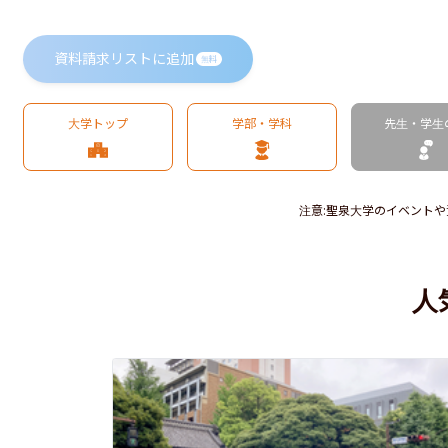
資料請求リストに追加
無料
大学トップ
学部・学科
先生・学生
注意
:
聖泉大学のイベントや
人