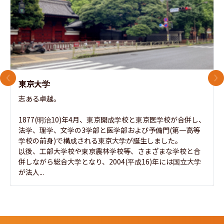
前のスライド
次
東京大学
志ある卓越。

1877(明治10)年4月、東京開成学校と東京医学校が合併し、
法学、理学、文学の3学部と医学部および予備門(第一高等
学校の前身)で構成される東京大学が誕生しました。

以後、工部大学校や東京農林学校等、さまざまな学校と合
併しながら総合大学となり、2004(平成16)年には国立大学
が法人...