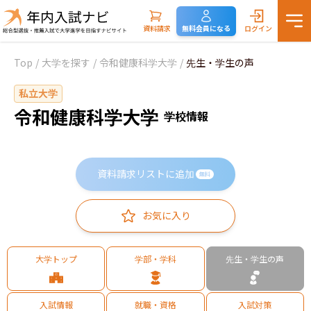
資料請求
無料会員になる
ログイン
Top
/
大学を探す
/
令和健康科学大学
/
先生・学生の声
私立大学
令和健康科学大学
学校情報
資料請求リストに追加
無料
お気に入り
大学トップ
学部・学科
先生・学生の声
入試情報
就職・資格
入試対策