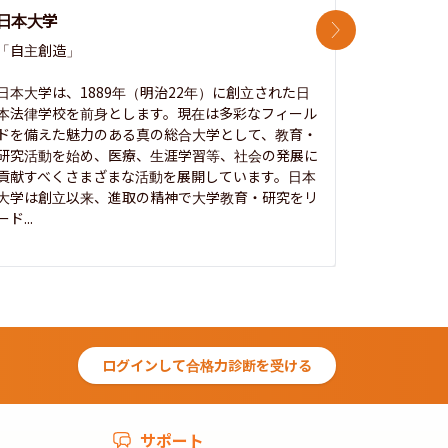
日本大学
中央大学
次のスライド
「自主創造」

次世代を拓
開かれた大
日本大学は、1889年（明治22年）に創立された日
本法律学校を前身とします。現在は多彩なフィール
1885年
ドを備えた魅力のある真の総合大学として、教育・
養フ」とい
研究活動を始め、医療、生涯学習等、社会の発展に
る伝統と実
貢献すべくさまざまな活動を展開しています。日本
にも、社会
大学は創立以来、進取の精神で大学教育・研究をリ
してきまし
ード...
究...
ログインして合格力診断を受ける
サポート