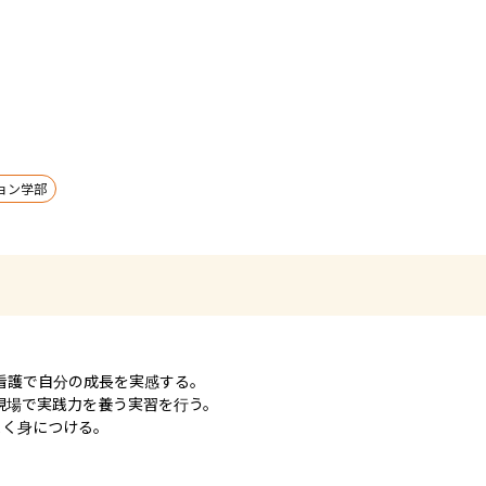
ョン学部
護で自分の成長を実感する。

場で実践力を養う実習を行う。

よく身につける。