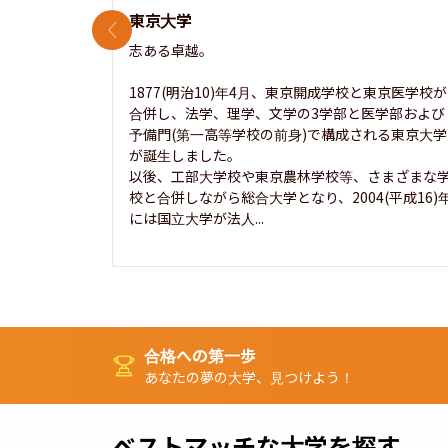
東京大学
前のスライド
志ある卓越。

1877(明治10)年4月、東京開成学校と東京医学校が
合併し、法学、理学、文学の3学部と医学部および
予備門(第一高等学校の前身)で構成される東京大学
が誕生しました。

以後、工部大学校や東京農林学校等、さまざまな
校と合併しながら総合大学となり、2004(平成16)
には国立大学が法人...
合格への第一歩
あなたの夢の大学、見つけよう！
ベストマッチな大学を探す