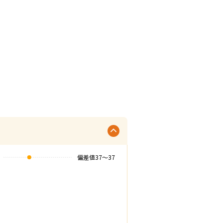
偏差値
37
〜
37