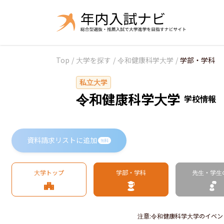
Top
/
大学を探す
/
令和健康科学大学
/
学部・学科
私立大学
令和健康科学大学
学校情報
資料請求リストに追加
無料
大学トップ
学部・学科
先生・学生
注意
:
令和健康科学大学のイベン