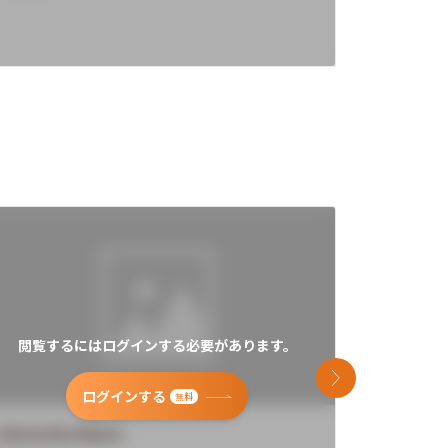
閲覧するにはログインする必要があります。
閲覧す
次のスライド
ログインする
無料
University Name
Universi