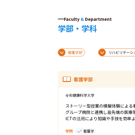
Faculty
&
Department
学部・学科
看護学部
リハビリテーシ
看護学部
令和健康科学大学
ストーリー型授業の模擬体験による看
グループ病院と連携し最先端の医療現
ICTの活用により知識や手技を効率
学問
看護学