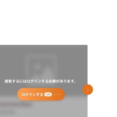
閲覧するにはログインする必要があります。
閲覧す
次のスライド
ログインする
無料
University Name
Universi
Overview
Overview