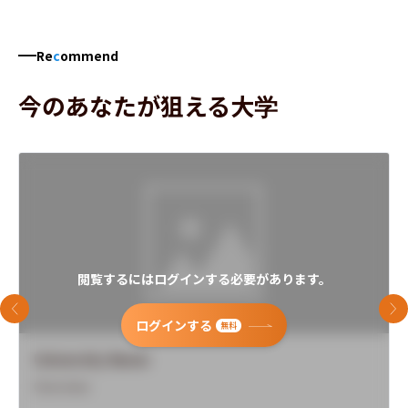
Re
c
ommend
今のあなたが狙える大学
閲覧するにはログインする必要があります。
前のスライド
次
ログインする
無料
University Name
Overview