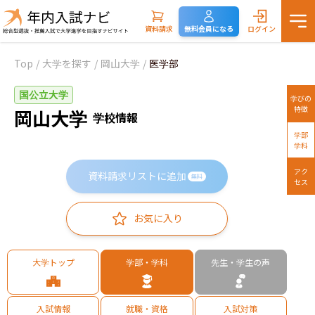
資料請求
無料会員になる
ログイン
Top
/
大学を探す
/
岡山大学
/
医学部
国公立大学
学びの
特徴
岡山大学
学校情報
学部
学科
アク
資料請求リストに追加
無料
セス
お気に入り
大学トップ
学部・学科
先生・学生の声
入試情報
就職・資格
入試対策