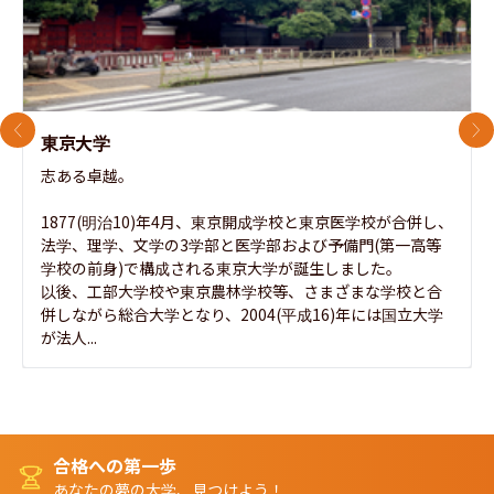
前のスライド
次
東京大学
志ある卓越。

1877(明治10)年4月、東京開成学校と東京医学校が合併し、
法学、理学、文学の3学部と医学部および予備門(第一高等
学校の前身)で構成される東京大学が誕生しました。

以後、工部大学校や東京農林学校等、さまざまな学校と合
併しながら総合大学となり、2004(平成16)年には国立大学
が法人...
合格への第一歩
あなたの夢の大学、見つけよう！