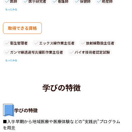
医師
医学研究者
看護師
保健師
助産師
もっとみる
取得できる資格
衛生管理者
エックス線作業主任者
放射線取扱主任者
ガンマ線透過写真撮影作業主任者
バイオ技術者認定試験
もっとみる
学びの特徴
学びの特徴
■入学早期から地域医療や医療体験などの“実践的”プログラム
を用意
