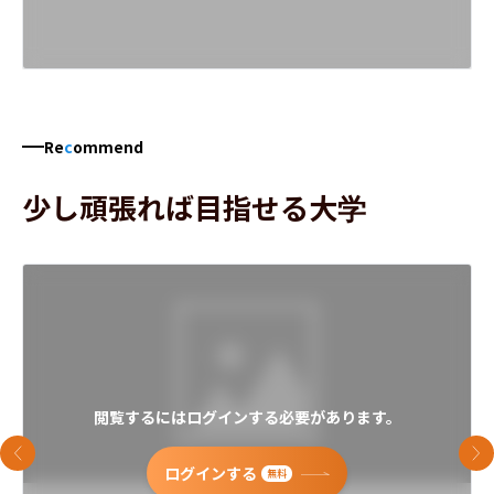
Re
c
ommend
少し頑張れば目指せる大学
閲覧するにはログインする必要があります。
前のスライド
次
ログインする
無料