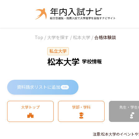
Top
/
大学を探す
/
松本大学
/
合格体験談
私立大学
松本大学
学校情報
資料請求リストに追加
無料
大学トップ
学部・学科
先生・学生
注意
:
松本大学のイベントや