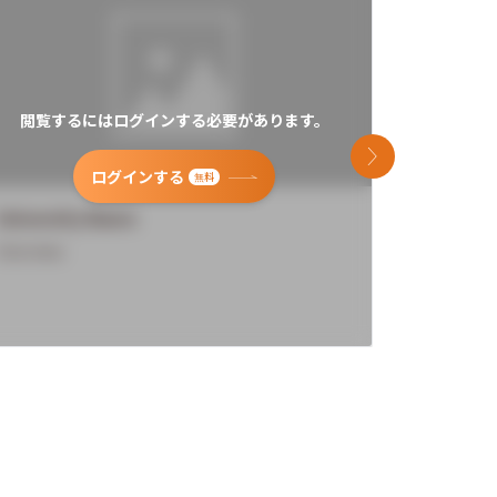
閲覧するにはログインする必要があります。
閲覧す
次のスライド
ログインする
無料
University Name
Universi
Overview
Overview