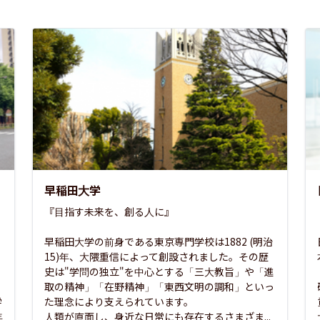
早稲田大学
『目指す未来を、創る人に』

早稲田大学の前身である東京専門学校は1882 (明治
15)年、大隈重信によって創設されました。その歴
史は"学問の独立"を中心とする「三大教旨」や「進
取の精神」「在野精神」「東西文明の調和」といっ
学
た理念により支えられています。

年
人類が直面し、身近な日常にも存在するさまざま...