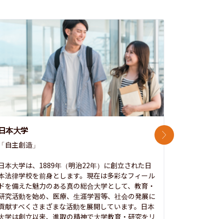
日本大学
中央大学
次のスライド
「自主創造」

次世代を拓
開かれた大
日本大学は、1889年（明治22年）に創立された日
本法律学校を前身とします。現在は多彩なフィール
1885年
ドを備えた魅力のある真の総合大学として、教育・
養フ」とい
研究活動を始め、医療、生涯学習等、社会の発展に
る伝統と実
貢献すべくさまざまな活動を展開しています。日本
にも、社会
大学は創立以来、進取の精神で大学教育・研究をリ
してきまし