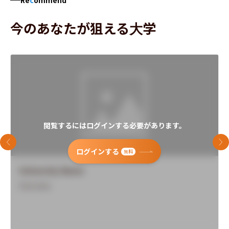
今のあなたが狙える大学
閲覧するにはログインする必要があります。
前のスライド
次
ログインする
無料
University Name
Overview