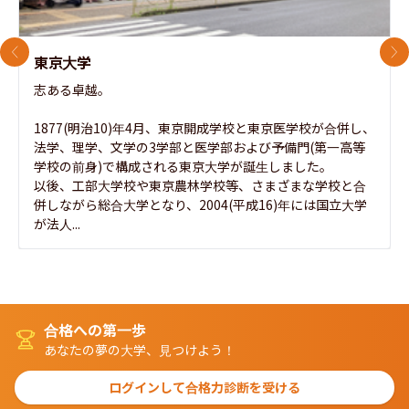
前のスライド
次
東京大学
志ある卓越。

1877(明治10)年4月、東京開成学校と東京医学校が合併し、
法学、理学、文学の3学部と医学部および予備門(第一高等
学校の前身)で構成される東京大学が誕生しました。

以後、工部大学校や東京農林学校等、さまざまな学校と合
併しながら総合大学となり、2004(平成16)年には国立大学
が法人...
合格への第一歩
あなたの夢の大学、見つけよう！
ログインして合格力診断を受ける