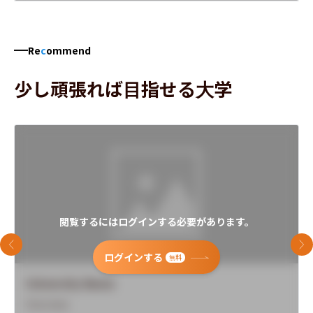
Re
c
ommend
少し頑張れば目指せる大学
閲覧するにはログインする必要があります。
前のスライド
次
ログインする
無料
University Name
Overview