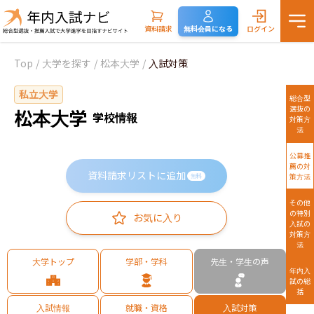
資料請求
無料会員になる
ログイン
Top
/
大学を探す
/
松本大学
/
入試対策
私立大学
総合型
選抜の
松本大学
学校情報
対策方
法
公募推
薦の対
資料請求リストに追加
策方法
無料
その他
の特別
お気に入り
入試の
対策方
法
大学トップ
学部・学科
先生・学生の声
年内入
試の総
括
入試情報
就職・資格
入試対策