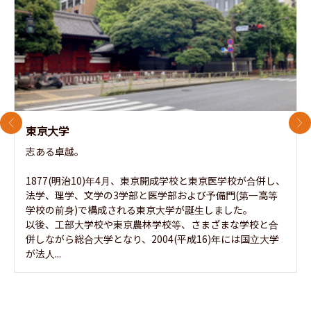
前のスライド
次
東京大学
志ある卓越。

1877(明治10)年4月、東京開成学校と東京医学校が合併し、
法学、理学、文学の3学部と医学部および予備門(第一高等
学校の前身)で構成される東京大学が誕生しました。

以後、工部大学校や東京農林学校等、さまざまな学校と合
併しながら総合大学となり、2004(平成16)年には国立大学
が法人...