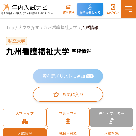
資料請求
無料会員になる
ログイン
Top
/
大学を探す
/
九州看護福祉大学
/
入試情報
私立大学
九州看護福祉大学
学校情報
資料請求リストに追加
無料
お気に入り
大学トップ
学部・学科
先生・学生の声
入試情報
就職・資格
入試対策