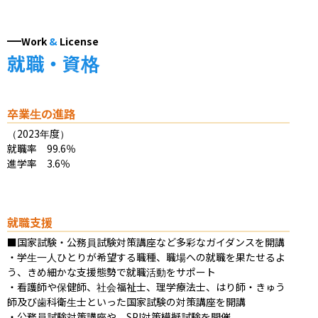
Work
&
License
就職・資格
卒業生の進路
（2023年度）

就職率　99.6％

進学率　3.6％
就職支援
■国家試験・公務員試験対策講座など多彩なガイダンスを開講

・学生一人ひとりが希望する職種、職場への就職を果たせるよ
う、きめ細かな支援態勢で就職活動をサポート

・看護師や保健師、社会福祉士、理学療法士、はり師・きゅう
師及び歯科衛生士といった国家試験の対策講座を開講

・公務員試験対策講座や、SPI対策模擬試験を開催
