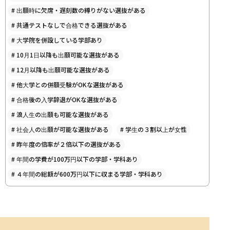
#
出願時に欠席・遅刻数の縛りがない選抜がある
#
共通テストなしで合格できる選抜がある
#
大学院を併設している学部あり
#
10月1日以降も出願可能な選抜がある
#
12月以降も出願可能な選抜がある
#
他大学との併願受験がOKな選抜がある
#
合格後の入学辞退がOKな選抜がある
#
浪人生の出願も可能な選抜がある
#
社会人の出願が可能な選抜がある
#
学生の３割以上が女性
#
昨年度の倍率が２倍以下の選抜がある
#
年間の学費が100万円以下の学部・学科あり
#
４年間の総額が600万円以下に収まる学部・学科あり