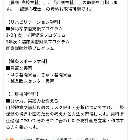
（養護･高校福祉）」、「介護福祉士」の取得を目指しま
す。 「認定心理士」の資格も取得可能です。

【リハビリテーション学科】

■多彩な学習支援プログラム

1･2年次：学習促進プログラム

3年次：臨床実習対策プログラム

国家試験対策プログラム

【鍼灸スポーツ学科】

■豊富な実習

・はり基礎実習、きゅう基礎実習

・鍼灸臨床センター実習

【口腔保健学科】

■分析力、実践力を鍛える

口腔観察や歯科疾患のリスク評価・分析について学び、口腔
保健の増進を図るための考え方と方法を習得します。歯科衛
生過程においてそれぞれに合わせた予防計画を立案・作成す
る力を養います。
学問
保健・衛生学
看護学
福祉学
他
1