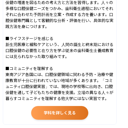
保健の増進を図るための考え方と方法を習得します。人々の
多様な口腔保健ニーズをつかみ、歯科衛生過程においてそれ
ぞれに合わせた予防計画を立案・作成する力を養います。口
腔保健専門職として客観的な分析・評価を行い、具体的な実
践方法を身につけます。

■ライフステージを感じる

新生児医療と緩和ケアという、人間の誕生と終末期における
口腔保健の必要性と在り方を学ぶ従来の歯科衛生士養成教育
には見られなかった取り組みです。

■コミュニティを理解する

東南アジア各国には、口腔保健領域に関わる予防・治療や健
康教育が十分に行われていない地域が多くあります。「コミ
ュニティ口腔保健実習」では、現地の学校等に出向き、口腔
保健を通して子どもたちの健康を支援。立場の異なる人々が
暮らすコミュニティを理解する他大学にはない実習です。
学科を詳しく見る