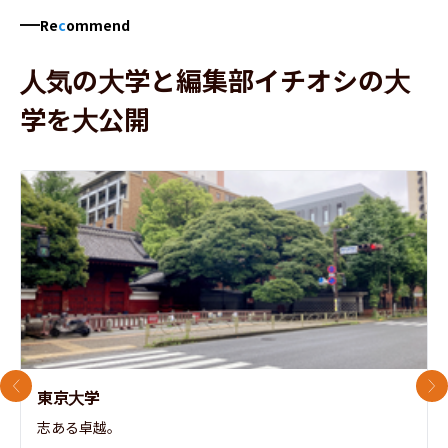
Re
c
ommend
人気の大学と編集部イチオシの大
学を大公開
前のスライド
次
東京大学
志ある卓越。
