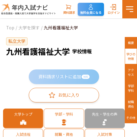
資料請求
無料会員になる
ログイン
Top
/
大学を探す
/
九州看護福祉大学
私立大学
概要
九州看護福祉大学
学校情報
学びの
特徴
アク
セス
資料請求リストに追加
無料
学部
学科
お気に入り
就職
資格
大学トップ
学部・学科
先生・学生の声
その他
入試情報
就職・資格
入試対策