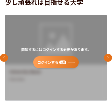
少し頑張れば目指せる大学
閲覧するにはログインする必要があります。
前のスライド
次
ログインする
無料
University Name
Overview