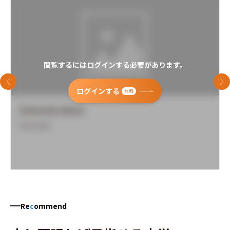
閲覧するにはログインする必要があります。
前のスライド
次
ログインする
無料
University Name
Overview
Re
c
ommend