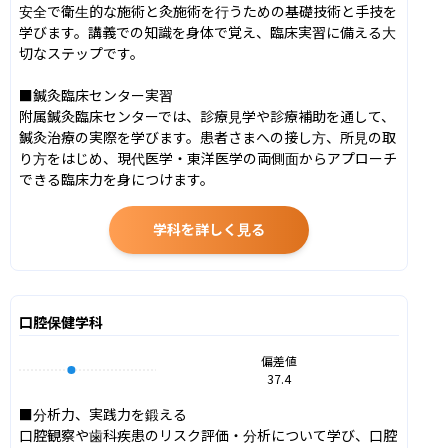
安全で衛生的な施術と灸施術を行うための基礎技術と手技を
学びます。講義での知識を身体で覚え、臨床実習に備える大
切なステップです。

■鍼灸臨床センター実習

附属鍼灸臨床センターでは、診療見学や診療補助を通して、
鍼灸治療の実際を学びます。患者さまへの接し方、所見の取
り方をはじめ、現代医学・東洋医学の両側面からアプローチ
できる臨床力を身につけます。
学科を詳しく見る
口腔保健学科
偏差値
37.4
■分析力、実践力を鍛える

口腔観察や歯科疾患のリスク評価・分析について学び、口腔