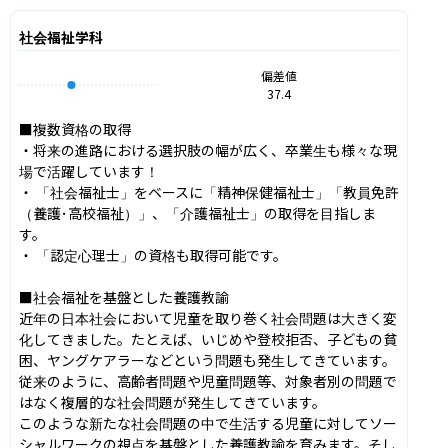
社会福祉学科
偏差値
37.4
■複数資格の取得

・将来の進路における選択肢の幅が広く、卒業生も様々な現
場で活躍しています！

・ 「社会福祉士」をベースに「精神保健福祉士」「教員免許
（養護･高校福祉）」、「介護福祉士」の取得を目指しま
す。

・ 「認定心理士」の資格も取得可能です。

■社会福祉を基盤とした養護教諭

近年の日本社会において児童を取り巻く社会問題は大きく変
化してきました。たとえば、いじめや登校拒否、子どもの貧
困、ヤングケアラーなどという問題も発生してきています。
従来のように、高齢者問題や児童問題等、対象者別の問題で
はなく複層的な社会問題が発生してきています。

このような新たな社会問題の中で生活する児童に対してソー
シャルワークの視点を基盤とした養護教諭を育みます。そし