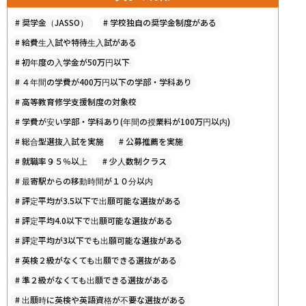
#
奨学金（JASSO）
#
学校独自の奨学金制度がある
#
給費生入試や特待生入試がある
#
初年度の入学金が50万円以下
#
４年間の学費が400万円以下の学部・学科あり
#
高等教育修学支援制度の対象校
#
学費が安い学部・学科あり(年間の授業料が100万円以内)
#
総合型選抜入試を実施
#
公募推薦を実施
#
就職率９５％以上
#
少人数制クラス
#
最寄駅からの移動時間が１０分以内
#
評定平均が3.5以下で出願可能な選抜がある
#
評定平均4.0以下で出願可能な選抜がある
#
評定平均が3以下でも出願可能な選抜がある
#
英検２級がなくても出願できる選抜がある
#
準２級がなくても出願できる選抜がある
#
出願時に英検や英語資格が不要な選抜がある