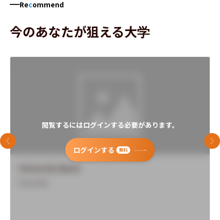
Re
c
ommend
今のあなたが狙える大学
閲覧するにはログインする必要があります。
前のスライド
次
ログインする
無料
University Name
Overview