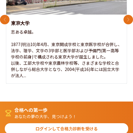
前のスライド
次
東京大学
志ある卓越。

1877(明治10)年4月、東京開成学校と東京医学校が合併し、
法学、理学、文学の3学部と医学部および予備門(第一高等
学校の前身)で構成される東京大学が誕生しました。

以後、工部大学校や東京農林学校等、さまざまな学校と合
併しながら総合大学となり、2004(平成16)年には国立大学
が法人...
合格への第一歩
あなたの夢の大学、見つけよう！
ログインして合格力診断を受ける