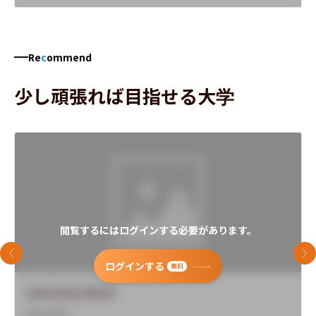
Re
c
ommend
少し頑張れば目指せる大学
閲覧するにはログインする必要があります。
前のスライド
次
ログインする
無料
University Name
Overview