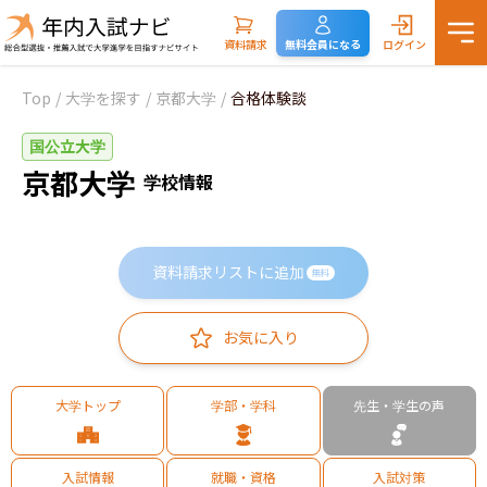
資料請求
無料会員になる
ログイン
Top
/
大学を探す
/
京都大学
/
合格体験談
国公立大学
京都大学
学校情報
資料請求リストに追加
無料
お気に入り
大学トップ
学部・学科
先生・学生の声
入試情報
就職・資格
入試対策