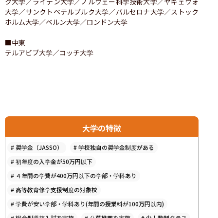
ク大学／ライデン大学／ノルウェー科学技術大学／ヤギェウォ
大学／サンクトペテルブルク大学／バルセロナ大学／ストック
ホルム大学／ベルン大学／ロンドン大学

■中東

テルアビブ大学／コッチ大学
大学の特徴
#
奨学金（JASSO）
#
学校独自の奨学金制度がある
#
初年度の入学金が50万円以下
#
４年間の学費が400万円以下の学部・学科あり
#
高等教育修学支援制度の対象校
#
学費が安い学部・学科あり(年間の授業料が100万円以内)
#
総合型選抜入試を実施
#
公募推薦を実施
#
少人数制クラス