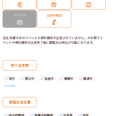
イベント
合格体験談
注意
:
京都大学のイベントや資料請求が設定されていません。大学側でイ
ベントや資料請求の設定完了後に閲覧又は申込が可能になります。
学べる学問
法学
政治学
社会学
情報学
経済学
もっとみる
目指せる仕事
中学校教諭
高等学校教諭
学芸員
司書