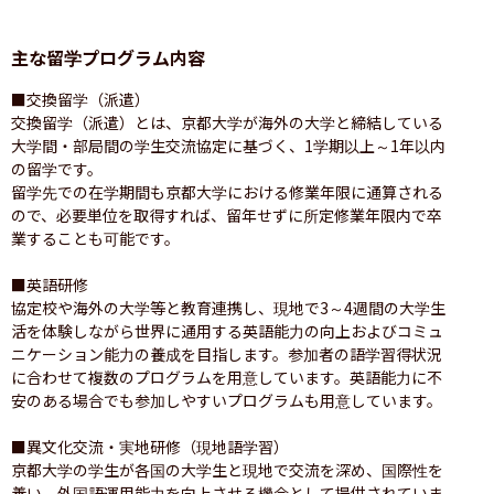
主な留学プログラム内容
■交換留学（派遣）

交換留学（派遣）とは、京都大学が海外の大学と締結している
大学間・部局間の学生交流協定に基づく、1学期以上～1年以内
の留学です。

留学先での在学期間も京都大学における修業年限に通算される
ので、必要単位を取得すれば、留年せずに所定修業年限内で卒
業することも可能です。

■英語研修

協定校や海外の大学等と教育連携し、現地で3～4週間の大学生
活を体験しながら世界に通用する英語能力の向上およびコミュ
ニケーション能力の養成を目指します。参加者の語学習得状況
に合わせて複数のプログラムを用意しています。英語能力に不
安のある場合でも参加しやすいプログラムも用意しています。

■異文化交流・実地研修（現地語学習）

京都大学の学生が各国の大学生と現地で交流を深め、国際性を
養い、外国語運用能力を向上させる機会として提供されていま