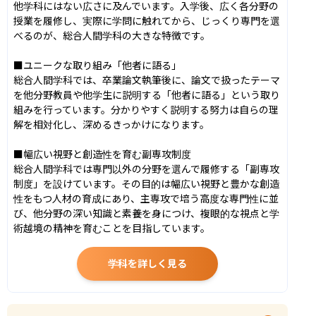
他学科にはない広さに及んでいます。入学後、広く各分野の
授業を履修し、実際に学問に触れてから、じっくり専門を選
べるのが、総合人間学科の大きな特徴です。

■ユニークな取り組み「他者に語る」

総合人間学科では、卒業論文執筆後に、論文で扱ったテーマ
を他分野教員や他学生に説明する「他者に語る」という取り
組みを行っています。分かりやすく説明する努力は自らの理
解を相対化し、深めるきっかけになります。

■幅広い視野と創造性を育む副専攻制度

総合人間学科では専門以外の分野を選んで履修する「副専攻
制度」を設けています。その目的は幅広い視野と豊かな創造
性をもつ人材の育成にあり、主専攻で培う高度な専門性に並
び、他分野の深い知識と素養を身につけ、複眼的な視点と学
術越境の精神を育むことを目指しています。
学科を詳しく見る