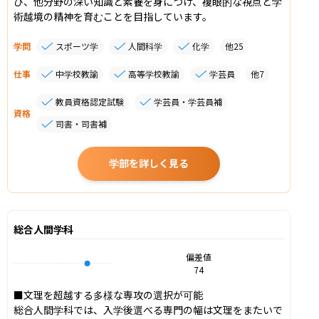
び、他分野の深い知識と素養を身につけ、複眼的な視点と学
術越境の精神を育むことを目指しています。
学問
スポーツ学
人間科学
化学
他
25
仕事
中学校教諭
高等学校教諭
学芸員
他
7
教員資格認定試験
学芸員・学芸員補
資格
司書・司書補
学部を詳しく見る
総合人間学科
偏差値
74
■文理を超越する多様な専攻の選択が可能

総合人間学科では、入学後選べる専門の幅は文理をまたいで