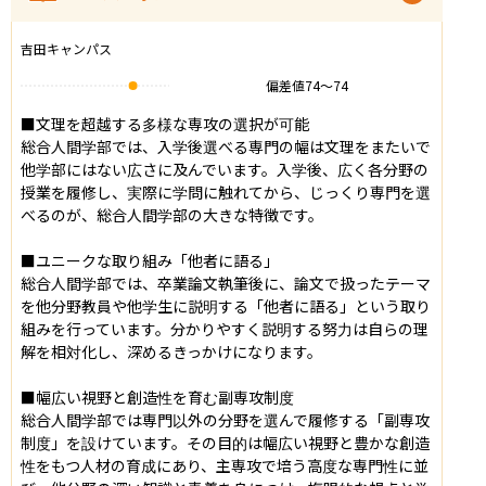
吉田キャンパス
偏差値
74
〜
74
■文理を超越する多様な専攻の選択が可能

総合人間学部では、入学後選べる専門の幅は文理をまたいで
他学部にはない広さに及んでいます。入学後、広く各分野の
授業を履修し、実際に学問に触れてから、じっくり専門を選
べるのが、総合人間学部の大きな特徴です。

■ユニークな取り組み「他者に語る」

総合人間学部では、卒業論文執筆後に、論文で扱ったテーマ
を他分野教員や他学生に説明する「他者に語る」という取り
組みを行っています。分かりやすく説明する努力は自らの理
解を相対化し、深めるきっかけになります。

■幅広い視野と創造性を育む副専攻制度

総合人間学部では専門以外の分野を選んで履修する「副専攻
制度」を設けています。その目的は幅広い視野と豊かな創造
性をもつ人材の育成にあり、主専攻で培う高度な専門性に並