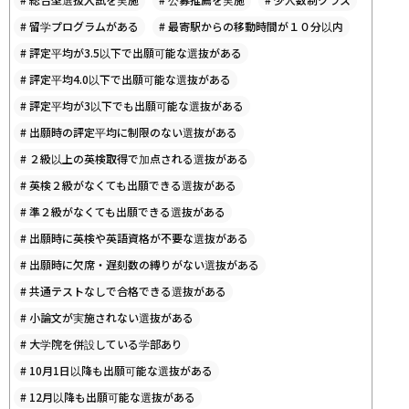
#
留学プログラムがある
#
最寄駅からの移動時間が１０分以内
#
評定平均が3.5以下で出願可能な選抜がある
#
評定平均4.0以下で出願可能な選抜がある
#
評定平均が3以下でも出願可能な選抜がある
#
出願時の評定平均に制限のない選抜がある
#
２級以上の英検取得で加点される選抜がある
#
英検２級がなくても出願できる選抜がある
#
準２級がなくても出願できる選抜がある
#
出願時に英検や英語資格が不要な選抜がある
#
出願時に欠席・遅刻数の縛りがない選抜がある
#
共通テストなしで合格できる選抜がある
#
小論文が実施されない選抜がある
#
大学院を併設している学部あり
#
10月1日以降も出願可能な選抜がある
#
12月以降も出願可能な選抜がある