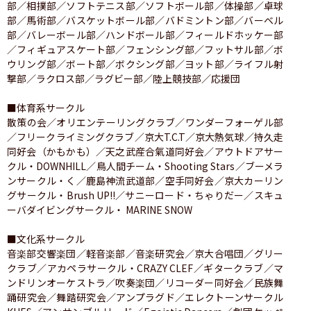
部／相撲部／ソフトテニス部／ソフトボール部／体操部／卓球
部／馬術部／バスケットボール部／バドミントン部／バーベル
部／バレーボール部／ハンドボール部／フィールドホッケー部
／フィギュアスケート部／フェンシング部／フットサル部／ボ
ウリング部／ボート部／ボクシング部／ヨット部／ライフル射
撃部／ラクロス部／ラグビー部／陸上競技部／応援団

■体育系サークル

散策の会／オリエンテーリングクラブ／ワンダーフォーゲル部
／フリークライミングクラブ／京大T.C.T／京大熱気球／持久走
同好会（かもかも）／天之武産合氣道同好会／アウトドアサー
クル・DOWNHILL／鳥人間チーム・Shooting Stars／ブーメラ
ンサークル・く／鹿島神流武道部／空手同好会／京大カーリン
グサークル・Brush UP!!／サニーロード・ちゃりだー／スキュ
ーバダイビングサークル・ MARINE SNOW

■文化系サークル

音楽部交響楽団／軽音楽部／音楽研究会／京大合唱団／グリー
クラブ／アカペラサークル・CRAZY CLEF／ギタークラブ／マ
ンドリンオーケストラ／吹奏楽団／リコーダー同好会／民族舞
踊研究会／舞踏研究会／アンプラグド／エレクトーンサークル