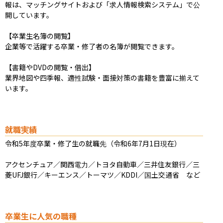
報は、マッチングサイトおよび「求人情報検索システム」で公
開しています。

【卒業生名簿の閲覧】

企業等で活躍する卒業・修了者の名簿が閲覧できます。

【書籍やDVDの閲覧・借出】

業界地図や四季報、適性試験・面接対策の書籍を豊富に揃えて
います。
就職実績
令和5年度卒業・修了生の就職先（令和6年7月1日現在）

アクセンチュア／関西電力／トヨタ自動車／三井住友銀行／三
菱UFJ銀行／キーエンス／トーマツ／KDDI／国土交通省　など
卒業生に人気の職種