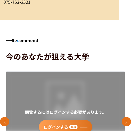
075-753-2521
Re
c
ommend
今のあなたが狙える大学
閲覧するにはログインする必要があります。
前のスライド
次
ログインする
無料