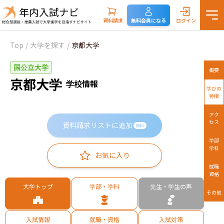
資料請求
無料会員になる
ログイン
Top
/
大学を探す
/
京都大学
国公立大学
概要
京都大学
学校情報
学びの
特徴
アク
セス
資料請求リストに追加
無料
学部
学科
お気に入り
就職
資格
大学トップ
学部・学科
先生・学生の声
その他
入試情報
就職・資格
入試対策