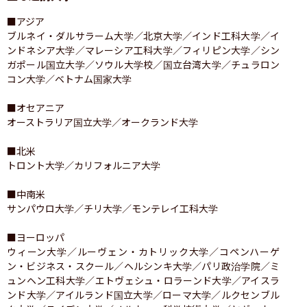
■アジア

ブルネイ・ダルサラーム大学／北京大学／インド工科大学／イ
ンドネシア大学／マレーシア工科大学／フィリピン大学／シン
ガポール国立大学／ソウル大学校／国立台湾大学／チュラロン
コン大学／ベトナム国家大学

■オセアニア

オーストラリア国立大学／オークランド大学

■北米

トロント大学／カリフォルニア大学

■中南米

サンパウロ大学／チリ大学／モンテレイ工科大学

■ヨーロッパ

ウィーン大学／ルーヴェン・カトリック大学／コペンハーゲ
ン・ビジネス・スクール／ヘルシンキ大学／パリ政治学院／ミ
ュンヘン工科大学／エトヴェシュ・ロラーンド大学／アイスラ
ンド大学／アイルランド国立大学／ローマ大学／ルクセンブル