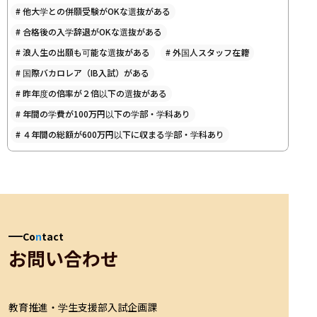
#
他大学との併願受験がOKな選抜がある
#
合格後の入学辞退がOKな選抜がある
#
浪人生の出願も可能な選抜がある
#
外国人スタッフ在籍
#
国際バカロレア（IB入試）がある
#
昨年度の倍率が２倍以下の選抜がある
#
年間の学費が100万円以下の学部・学科あり
#
４年間の総額が600万円以下に収まる学部・学科あり
Co
n
tact
お問い合わせ
教育推進・学生支援部入試企画課
