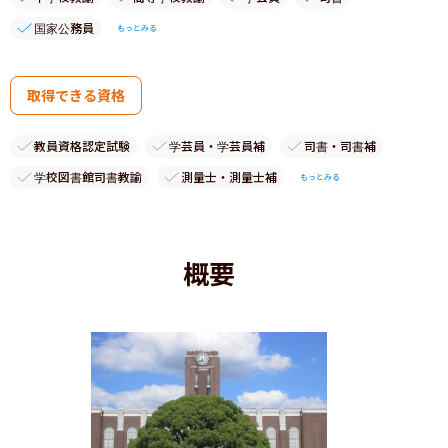
国家公務員
もっとみる
取得できる資格
教員資格認定試験
学芸員・学芸員補
司書・司書補
学校図書館司書教諭
測量士・測量士補
もっとみる
概要