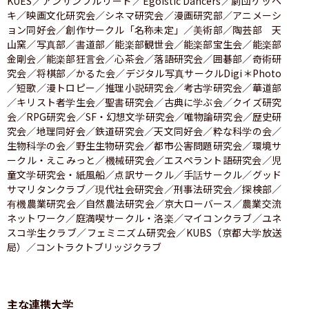
KUES／アンサンブルリード／Egoistic Dancers／劇団ケッペ
キ／映画文化研究会／シネマ研究会／漫画研究部／アニメーシ
ョン同好会／創作サークル「名称未定」／美術部／陶芸部　天
山窯／写真部／書道部／能楽部観世会／能楽部宝生会／能楽部
金剛会／能楽部狂言会／心茶会／落語研究会／囲碁部／奇術研
究会／将棋部／かるた会／デジタル写真サークルDigi＊Photo
／短歌／漫トロピー／推理小説研究会／考古学研究会／華道部
／キリスト者学生会／聖書研究会／古典に学ぶ会／クイズ研究
会／RPG研究会／SF・幻想文学研究会／唯物論研究会／歴史研
究会／地理同好会／鉄道研究会／天文同好会／粋な科学の会／
生物科学の会／野生生物研究会／都市公害問題研究会／環境サ
ークル・えこみっと／機械研究会／エスペラント語研究会／児
童文学研究会・紙風船／点訳サークル／手話サークル／グッド
サマリタンクラブ／現代社会研究会／刑事法研究会／探検部／
有機農業研究会／自然農法研究会／京大ローバース／農業交流
ネットワーク／庭満喫サークル・洛楽／マイコンクラブ／ユネ
スコ学生クラブ／フェミニズム研究会／KUBS（京都大学放送
局）／コントラクトブリッジクラブ
主な連携大学