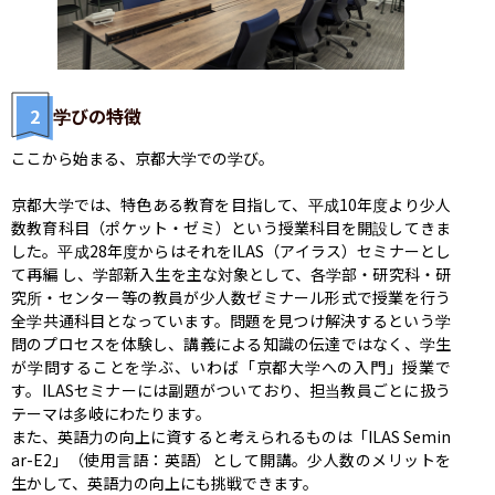
2
学びの特徴
ここから始まる、京都大学での学び。

京都大学では、特色ある教育を目指して、平成10年度より少人
数教育科目（ポケット・ゼミ）という授業科目を開設してきま
した。平成28年度からはそれをILAS（アイラス）セミナーとし
て再編 し、学部新入生を主な対象として、各学部・研究科・研
究所・センター等の教員が少人数ゼミナール形式で授業を行う
全学共通科目となっています。問題を見つけ解決するという学
問のプロセスを体験し、講義による知識の伝達ではなく、学生
が学問することを学ぶ、いわば「京都大学への入門」授業で
す。ILASセミナーには副題がついており、担当教員ごとに扱う
テーマは多岐にわたります。

また、英語力の向上に資すると考えられるものは「ILAS Semin
ar-E2」（使用言語：英語）として開講。少人数のメリットを
生かして、英語力の向上にも挑戦できます。