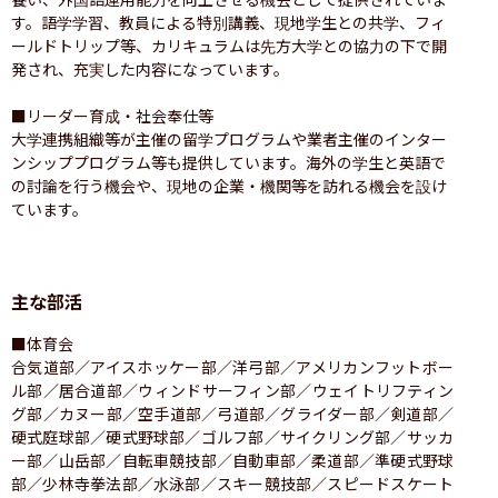
す。語学学習、教員による特別講義、現地学生との共学、フィ
ールドトリップ等、カリキュラムは先方大学との協力の下で開
発され、充実した内容になっています。

■リーダー育成・社会奉仕等

大学連携組織等が主催の留学プログラムや業者主催のインター
ンシッププログラム等も提供しています。海外の学生と英語で
の討論を行う機会や、現地の企業・機関等を訪れる機会を設け
ています。
主な部活
■体育会

合気道部／アイスホッケー部／洋弓部／アメリカンフットボー
ル部／居合道部／ウィンドサーフィン部／ウェイトリフティン
グ部／カヌー部／空手道部／弓道部／グライダー部／剣道部／
硬式庭球部／硬式野球部／ゴルフ部／サイクリング部／サッカ
ー部／山岳部／自転車競技部／自動車部／柔道部／準硬式野球
部／少林寺拳法部／水泳部／スキー競技部／スピードスケート