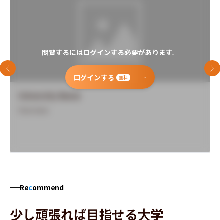
閲覧するにはログインする必要があります。
前のスライド
次
ログインする
無料
University Name
Overview
Re
c
ommend
少し頑張れば目指せる大学