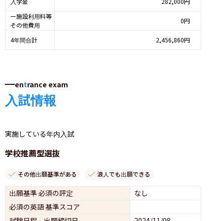
入学金
282,000円
ー施設利用料等
0円
その他費用
4年間合計
2,456,860円
en
t
rance exam
入試情報
実施している年内入試
学校推薦型選抜
その他出願基準がある
浪人でも出願できる
出願基準 必須の評定
なし
必須の英語 基準スコア
試験日程 出願締切日
2024/11/08