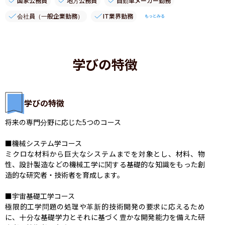
国家公務員
地方公務員
自動車メーカー勤務
会社員（一般企業勤務）
IT業界勤務
もっとみる
学びの特徴
学びの特徴
将来の専門分野に応じた5つのコース

■機械システム学コース

ミクロな材料から巨大なシステムまでを対象とし、材料、物
性、設計製造などの機械工学に関する基礎的な知識をもった創
造的な研究者・技術者を育成します。

■宇宙基礎工学コース

極限的工学問題の処理や革新的技術開発の要求に応えるため
に、十分な基礎学力とそれに基づく豊かな開発能力を備えた研