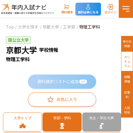
資料請求
無料会員になる
ログイン
Top
/
大学を探す
/
京都大学
/
工学部
/
物理工学科
国公立大学
学びの
特徴
京都大学
学校情報
カリ
物理工学科
キュ
ラム
就職
資料請求リストに追加
資格
無料
授業
料
お気に入り
入試
情報
大学トップ
学部・学科
先生・学生の声