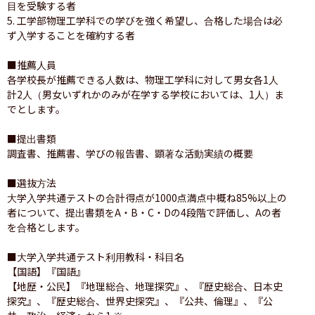
目を受験する者

5. 工学部物理工学科での学びを強く希望し、合格した場合は必
ず入学することを確約する者

■推薦人員

各学校長が推薦できる人数は、物理工学科に対して男女各1人
計2人（男女いずれかのみが在学する学校においては、1人）ま
でとします。

■提出書類

調査書、推薦書、学びの報告書、顕著な活動実績の概要

■選抜方法

大学入学共通テストの合計得点が1000点満点中概ね85%以上の
者について、提出書類をA・B・C・Dの4段階で評価し、Aの者
を合格とします。

■大学入学共通テスト利用教科・科目名

【国語】『国語』

【地歴・公民】『地理総合、地理探究』、『歴史総合、日本史
探究』、『歴史総合、世界史探究』、『公共、倫理』、『公