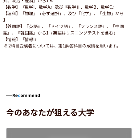
共、政治・経済』から1 ※

【数学】『数学I、数学A』及び『数学Ⅱ、数学B、数学C』

【理科】『物理』（必ず選択）、及び『化学』、『生物』から
1

【外国語】『英語』、『ドイツ語』、『フランス語』、『中国
語』、『韓国語』から1（英語はリスニングテストを含む）

【情報】『情報I』

※ 2科目受験者については、第1解答科目の成績を用います。
Re
c
ommend
今のあなたが狙える大学