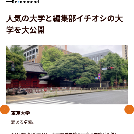
Re
c
ommend
人気の大学と編集部イチオシの大
学を大公開
前のスライド
次
東京大学
志ある卓越。
