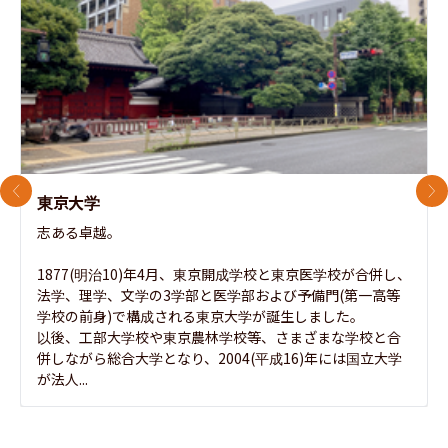
前のスライド
次
東京大学
志ある卓越。

1877(明治10)年4月、東京開成学校と東京医学校が合併し、
法学、理学、文学の3学部と医学部および予備門(第一高等
学校の前身)で構成される東京大学が誕生しました。

以後、工部大学校や東京農林学校等、さまざまな学校と合
併しながら総合大学となり、2004(平成16)年には国立大学
が法人...