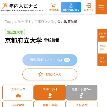
資料請求
無料会員になる
ログイン
Top
/
大学を探す
/
京都府立大学
/
公共政策学部
国公立大学
学びの
特徴
京都府立大学
学校情報
学部
学科
アク
資料請求リストに追加
無料
セス
お気に入り
大学トップ
学部・学科
先生・学生の声
入試情報
就職・資格
入試対策