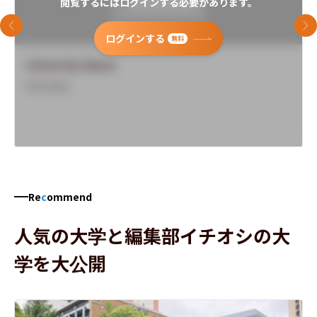
閲覧するにはログインする必要があります。
前のスライド
次
ログインする
無料
University Name
Overview
Re
c
ommend
人気の大学と編集部イチオシの大
学を大公開