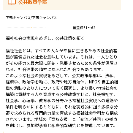
公共政策学部
下鴨キャンパス/下鴨キャンパス
偏差値
61
〜
62
福祉社会の実現をめざし、公共政策を拓く

福祉社会とは、すべての人々が幸福に生きるための社会的基
盤が整備された社会を意味しています。それは、一人ひとり
がその能力を最大限に開花・発展させるための条件が保障さ
れる、社会連帯の精神にあふれた社会でもあります。

このような社会の実現をめざして、公共政策学部は、法学、
経済学、政治学を軸に、政府や地方自治体、NPOや自主的組
織の活動のあり方について広く探究し、より良い地域社会の
構築に貢献する人を育成する公共政策学科と、社会福祉学、
社会学、心理学、教育学の分野から福祉社会実現への道筋や
条件を明らかにするとともに、それを実践的に担う多様な分
野で求められる専門的力量を育成する福祉社会学科から構成
されています。地域の「育ち支援」と「交流／共同」の拠点
を創出し、参加型学修と学際的な研究とを推進しています。