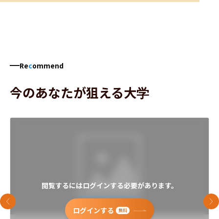
Re
c
ommend
今のあなたが狙える大学
閲覧するにはログインする必要があります。
前のスライド
次
ログインする
無料