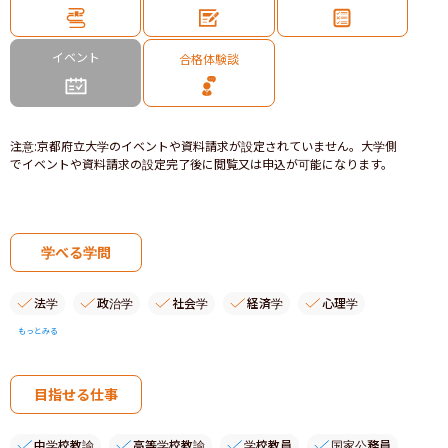
イベント
合格体験談
注意
:
京都府立大学のイベントや資料請求が設定されていません。大学側
でイベントや資料請求の設定完了後に閲覧又は申込が可能になります。
学べる学問
法学
政治学
社会学
経済学
心理学
もっとみる
目指せる仕事
中学校教諭
高等学校教諭
学校教員
国家公務員