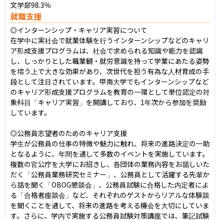
文学部98.3％
就職支援
◎インターンシップ・キャリア実習について

在学中に実社会で就業体験を行うインターンシップなどのキャリ
ア形成支援プログラムは、社会で求められる知識や能力を認識
し、しっかりとした職業観・就労意識を持って学業にあたる姿勢
を培う上で大きな効果があり、次世代を担う有為な人材育成の手
段として注目されています。甲南大学でもインターンシップなど
のキャリア形成支援プログラムを教育の一環として単位認定の対
象科目「キャリア実習」を開講しており、1年次から参加を奨励
しています。

◎公務員志望者のためのキャリア支援

学生が公務員の仕事の特徴や魅力に触れ、将来の進路決定の一助
となるように、年間を通して多数のイベントを実施しています。
複数の官公庁を大学にお招きし、各団体の業務内容をお話しいた
だく「公務員業務研究セミナー」、公務員として活躍する先輩か
ら話を聞く「OBOG懇談会」、公務員試験に合格した内定者によ
る「合格者座談会」など、それぞれのゲストからリアルな体験談
を聞くことを通して、将来の進路を考える機会を大切にしていま
す。さらに、学内で実施する公務員試験対策講座では、筆記試験