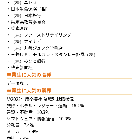
・（株）ニトリ

・日本生命保険（相）

・（株）日本旅行

・兵庫県教育委員会

・兵庫県庁

・（株）ファーストリテイリング

・（株）マイナビ

・（株）丸善ジュンク堂書店

・三菱ＵＦＪモルガン・スタンレー証券（株）

・（株）みなと銀行

・読売新聞社
卒業生に人気の職種
データなし
卒業生に人気の業界
◎2023年度卒業生 業種別就職状況

旅行・ホテル・レジャー・運輸　16.2%

建設・不動産　10.3%

ソフトウェア・情報通信　10.3%

公務員　7.4%

メーカー　7.4%

商社　7.4%
