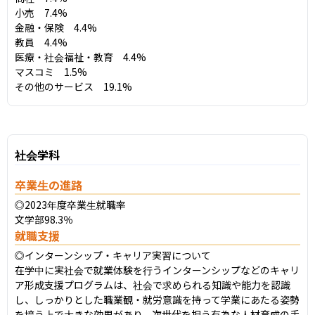
小売　7.4%

金融・保険　4.4%

教員　4.4%

医療・社会福祉・教育　4.4%

マスコミ　1.5%

その他のサービス　19.1%
社会学科
卒業生の進路
◎2023年度卒業生就職率

文学部98.3％
就職支援
◎インターンシップ・キャリア実習について

在学中に実社会で就業体験を行うインターンシップなどのキャリ
ア形成支援プログラムは、社会で求められる知識や能力を認識
し、しっかりとした職業観・就労意識を持って学業にあたる姿勢
を培う上で大きな効果があり、次世代を担う有為な人材育成の手