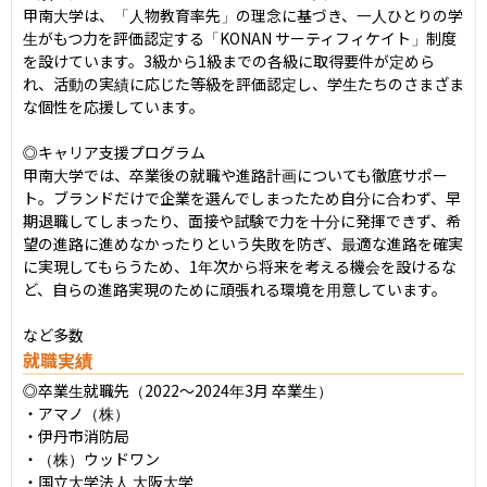
甲南大学は、「人物教育率先」の理念に基づき、一人ひとりの学
生がもつ力を評価認定する「KONAN サーティフィケイト」制度
を設けています。3級から1級までの各級に取得要件が定めら
れ、活動の実績に応じた等級を評価認定し、学生たちのさまざま
な個性を応援しています。

◎キャリア支援プログラム

甲南大学では、卒業後の就職や進路計画についても徹底サポー
ト。ブランドだけで企業を選んでしまったため自分に合わず、早
期退職してしまったり、面接や試験で力を十分に発揮できず、希
望の進路に進めなかったりという失敗を防ぎ、最適な進路を確実
に実現してもらうため、1年次から将来を考える機会を設けるな
ど、自らの進路実現のために頑張れる環境を用意しています。

など多数
就職実績
◎卒業生就職先（2022〜2024年3月 卒業生）

・アマノ（株）

・伊丹市消防局

・（株）ウッドワン

・国立大学法人 大阪大学
