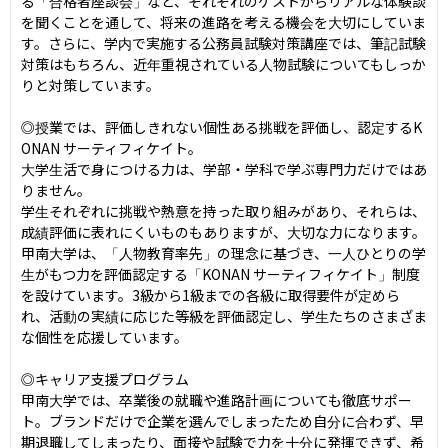
る「合格者座談会」など、それぞれのゲストからリアルな体験談
を聞くことを通して、将来の進路を考える機会を大切にしていま
す。さらに、学内で実施する公務員試験対策講座では、筆記試験
対策はもちろん、近年重視されている人物試験についてもしっか
りと対策しています。

◎授業では、評価しきれない個性ある挑戦を評価し、認定するK
ONAN サーティフィケイト。

大学生活で身につける力は、学部・学科で学ぶ専門力だけではあ
りません。

学生それぞれに挑戦や熱意を持った取り組みがあり、それらは、
成績評価に表れにくいものもありますが、大切な力になります。
甲南大学は、「人物教育率先」の理念に基づき、一人ひとりの学
生がもつ力を評価認定する「KONAN サーティフィケイト」制度
を設けています。3級から1級までの各級に取得要件が定めら
れ、活動の実績に応じた等級を評価認定し、学生たちのさまざま
な個性を応援しています。

◎キャリア支援プログラム

甲南大学では、卒業後の就職や進路計画についても徹底サポー
ト。ブランドだけで企業を選んでしまったため自分に合わず、早
期退職してしまったり、面接や試験で力を十分に発揮できず、希