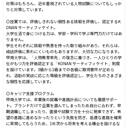
対策はもちろん、近年重視されている人物試験についてもしっか
りと対策しています。

◎授業では、評価しきれない個性ある挑戦を評価し、認定するK
ONAN サーティフィケイト。

大学生活で身につける力は、学部・学科で学ぶ専門力だけではあ
りません。

学生それぞれに挑戦や熱意を持った取り組みがあり、それらは、
成績評価に表れにくいものもありますが、大切な力になります。
甲南大学は、「人物教育率先」の理念に基づき、一人ひとりの学
生がもつ力を評価認定する「KONAN サーティフィケイト」制度
を設けています。3級から1級までの各級に取得要件が定めら
れ、活動の実績に応じた等級を評価認定し、学生たちのさまざま
な個性を応援しています。

◎キャリア支援プログラム

甲南大学では、卒業後の就職や進路計画についても徹底サポー
ト。ブランドだけで企業を選んでしまったため自分に合わず、早
期退職してしまったり、面接や試験で力を十分に発揮できず、希
望の進路に進めなかったりという失敗を防ぎ、最適な進路を確実
に実現してもらうため、1年次から将来を考える機会を設けるな