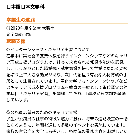
日本語日本文学科
卒業生の進路
◎2023年度卒業生 就職率

文学部98.3％
就職支援
◎インターンシップ・キャリア実習について

在学中に実社会で就業体験を行うインターンシップなどのキャリ
ア形成支援プログラムは、社会で求められる知識や能力を認識
し、しっかりとした職業観・就労意識を持って学業にあたる姿勢
を培う上で大きな効果があり、次世代を担う有為な人材育成の手
段として注目されています。甲南大学でもインターンシップなど
のキャリア形成支援プログラムを教育の一環として単位認定の対
象科目「キャリア実習」を開講しており、1年次から参加を奨励
しています。

◎公務員志望者のためのキャリア支援

学生が公務員の仕事の特徴や魅力に触れ、将来の進路決定の一助
となるように、年間を通して多数のイベントを実施しています。
複数の官公庁を大学にお招きし、各団体の業務内容をお話しいた