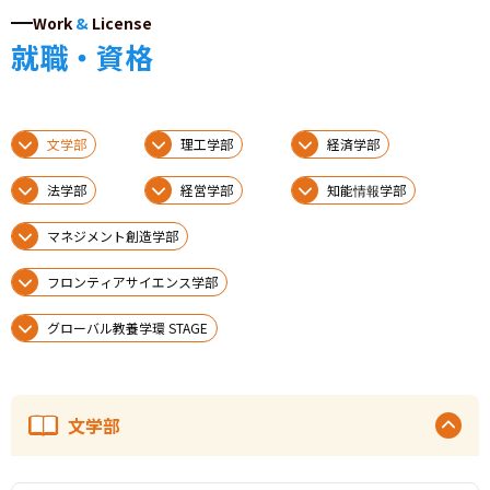
Work
&
License
就職・資格
文学部
理工学部
経済学部
法学部
経営学部
知能情報学部
マネジメント創造学部
フロンティアサイエンス学部
グローバル教養学環 STAGE
文学部