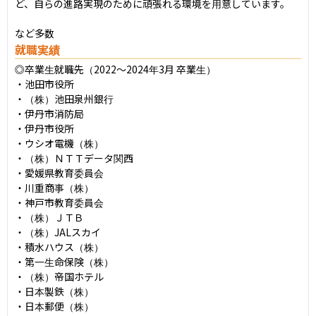
ど、自らの進路実現のために頑張れる環境を用意しています。

など多数
就職実績
◎卒業生就職先（2022〜2024年3月 卒業生）

・池田市役所

・（株）池田泉州銀行

・伊丹市消防局

・伊丹市役所

・ウシオ電機（株）

・（株）ＮＴＴデータ関西

・愛媛県教育委員会

・川重商事（株）

・神戸市教育委員会

・（株）ＪＴＢ

・（株）JALスカイ

・積水ハウス（株）

・第一生命保険（株）

・（株）帝国ホテル

・日本製鉄（株）

・日本郵便（株）
