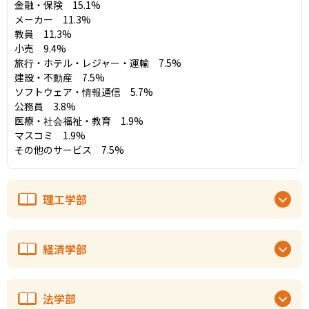
金融・保険　15.1%

メーカー　11.3%

教員　11.3%

小売　9.4%

旅行・ホテル・レジャー・運輸　7.5%

建設・不動産　7.5%

ソフトウェア・情報通信　5.7%

公務員　3.8%

医療・社会福祉・教育　1.9%

マスコミ　1.9%

その他のサービス　7.5%
理工学部
経済学部
法学部