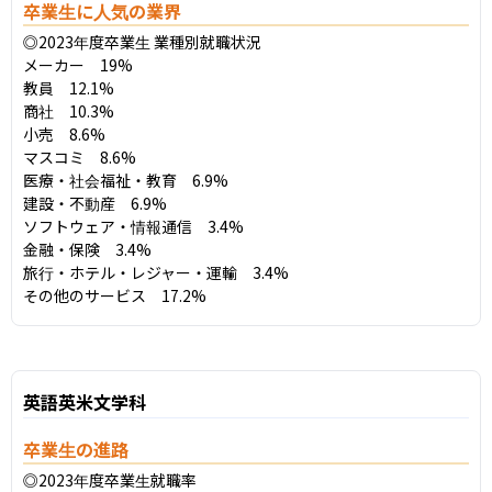
卒業生に人気の業界
◎2023年度卒業生 業種別就職状況

メーカー　19%

教員　12.1%

商社　10.3%

小売　8.6%

マスコミ　8.6%

医療・社会福祉・教育　6.9%

建設・不動産　6.9%

ソフトウェア・情報通信　3.4%

金融・保険　3.4%

旅行・ホテル・レジャー・運輸　3.4%

その他のサービス　17.2%
英語英米文学科
卒業生の進路
◎2023年度卒業生就職率
