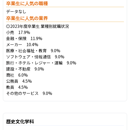
卒業生に人気の職種
データなし
卒業生に人気の業界
◎2023年度卒業生 業種別就職状況

小売　17.9%

金融・保険　11.9%

メーカー　10.4%

医療・社会福祉・教育　9.0%

ソフトウェア・情報通信　9.0%

旅行・ホテル・レジャー・運輸　9.0%

建設・不動産　9.0%

商社　6.0%

公務員　4.5%

教員　4.5%

その他のサービス　9.0%
歴史文化学科