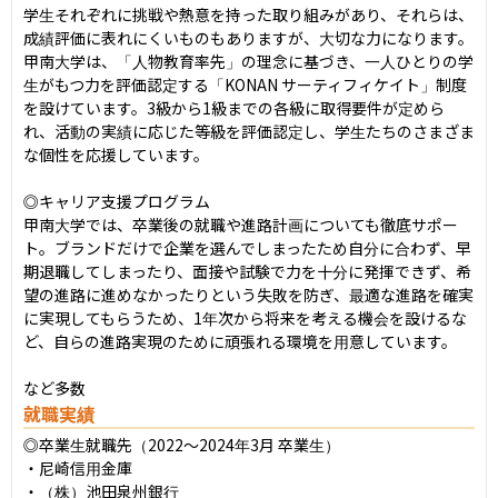
学生それぞれに挑戦や熱意を持った取り組みがあり、それらは、
成績評価に表れにくいものもありますが、大切な力になります。
甲南大学は、「人物教育率先」の理念に基づき、一人ひとりの学
生がもつ力を評価認定する「KONAN サーティフィケイト」制度
を設けています。3級から1級までの各級に取得要件が定めら
れ、活動の実績に応じた等級を評価認定し、学生たちのさまざま
な個性を応援しています。

◎キャリア支援プログラム

甲南大学では、卒業後の就職や進路計画についても徹底サポー
ト。ブランドだけで企業を選んでしまったため自分に合わず、早
期退職してしまったり、面接や試験で力を十分に発揮できず、希
望の進路に進めなかったりという失敗を防ぎ、最適な進路を確実
に実現してもらうため、1年次から将来を考える機会を設けるな
ど、自らの進路実現のために頑張れる環境を用意しています。

など多数
就職実績
◎卒業生就職先（2022〜2024年3月 卒業生）

・尼崎信用金庫

・（株）池田泉州銀行
