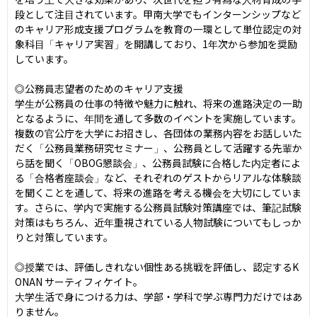
段として注目されています。甲南大学でもインターンシップなど
のキャリア形成支援プログラムを教育の一環として単位認定の対
象科目「キャリア実習」を開講しており、1年次から参加を奨励
しています。

◎公務員志望者のためのキャリア支援

学生が公務員の仕事の特徴や魅力に触れ、将来の進路決定の一助
となるように、年間を通して多数のイベントを実施しています。
複数の官公庁を大学にお招きし、各団体の業務内容をお話しいた
だく「公務員業務研究セミナー」、公務員として活躍する先輩か
ら話を聞く「OBOG懇談会」、公務員試験に合格した内定者によ
る「合格者座談会」など、それぞれのゲストからリアルな体験談
を聞くことを通して、将来の進路を考える機会を大切にしていま
す。さらに、学内で実施する公務員試験対策講座では、筆記試験
対策はもちろん、近年重視されている人物試験についてもしっか
りと対策しています。

◎授業では、評価しきれない個性ある挑戦を評価し、認定するK
ONAN サーティフィケイト。

大学生活で身につける力は、学部・学科で学ぶ専門力だけではあ
りません。
