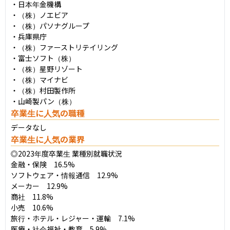
・日本年金機構

・（株）ノエビア

・（株）パソナグループ

・兵庫県庁

・（株）ファーストリテイリング

・富士ソフト（株）

・（株）星野リゾート

・（株）マイナビ

・（株）村田製作所

・山崎製パン（株）
卒業生に人気の職種
データなし
卒業生に人気の業界
◎2023年度卒業生 業種別就職状況

金融・保険　16.5%

ソフトウェア・情報通信　12.9%

メーカー　12.9%

商社　11.8%

小売　10.6%

旅行・ホテル・レジャー・運輸　7.1%

医療・社会福祉・教育　5.9%
