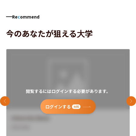
Re
c
ommend
今のあなたが狙える大学
閲覧するにはログインする必要があります。
前のスライド
次
ログインする
無料
University Name
Overview