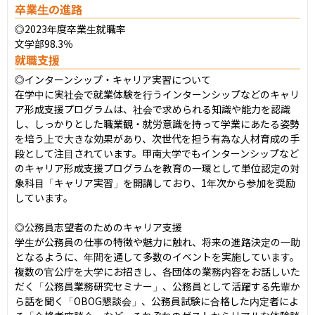
卒業生の進路
◎2023年度卒業生就職率

文学部98.3％
就職支援
◎インターンシップ・キャリア実習について

在学中に実社会で就業体験を行うインターンシップなどのキャリ
ア形成支援プログラムは、社会で求められる知識や能力を認識
し、しっかりとした職業観・就労意識を持って学業にあたる姿勢
を培う上で大きな効果があり、次世代を担う有為な人材育成の手
段として注目されています。甲南大学でもインターンシップなど
のキャリア形成支援プログラムを教育の一環として単位認定の対
象科目「キャリア実習」を開講しており、1年次から参加を奨励
しています。

◎公務員志望者のためのキャリア支援

学生が公務員の仕事の特徴や魅力に触れ、将来の進路決定の一助
となるように、年間を通して多数のイベントを実施しています。
複数の官公庁を大学にお招きし、各団体の業務内容をお話しいた
だく「公務員業務研究セミナー」、公務員として活躍する先輩か
ら話を聞く「OBOG懇談会」、公務員試験に合格した内定者によ