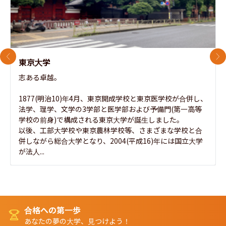
前のスライド
次
東京大学
志ある卓越。

1877(明治10)年4月、東京開成学校と東京医学校が合併し、
法学、理学、文学の3学部と医学部および予備門(第一高等
学校の前身)で構成される東京大学が誕生しました。

以後、工部大学校や東京農林学校等、さまざまな学校と合
併しながら総合大学となり、2004(平成16)年には国立大学
が法人...
合格への第一歩
あなたの夢の大学、見つけよう！