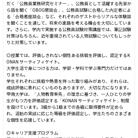
だく「公務員業務研究セミナー」、公務員として活躍する先輩か
ら話を聞く「OBOG懇談会」、公務員試験に合格した内定者によ
る「合格者座談会」など、それぞれのゲストからリアルな体験談
を聞くことを通して、将来の進路を考える機会を大切にしていま
す。さらに、学内で実施する公務員試験対策講座では、筆記試験
対策はもちろん、近年重視されている人物試験についてもしっか
りと対策しています。

◎授業では、評価しきれない個性ある挑戦を評価し、認定するK
ONAN サーティフィケイト。

大学生活で身につける力は、学部・学科で学ぶ専門力だけではあ
りません。

学生それぞれに挑戦や熱意を持った取り組みがあり、それらは、
成績評価に表れにくいものもありますが、大切な力になります。
甲南大学は、「人物教育率先」の理念に基づき、一人ひとりの学
生がもつ力を評価認定する「KONAN サーティフィケイト」制度
を設けています。3級から1級までの各級に取得要件が定めら
れ、活動の実績に応じた等級を評価認定し、学生たちのさまざま
な個性を応援しています。

◎キャリア支援プログラム
