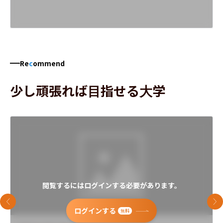
Re
c
ommend
少し頑張れば目指せる大学
閲覧するにはログインする必要があります。
前のスライド
次
ログインする
無料