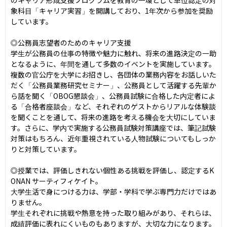
象科目「キャリア実習」を開講しており、1年次から参加を奨励
しています。

◎公務員志望者のためのキャリア支援

学生が公務員の仕事の特徴や魅力に触れ、将来の進路決定の一助
となるように、年間を通して多数のイベントを実施しています。
複数の官公庁を大学にお招きし、各団体の業務内容をお話しいた
だく「公務員業務研究セミナー」、公務員として活躍する先輩か
ら話を聞く「OBOG懇談会」、公務員試験に合格した内定者によ
る「合格者座談会」など、それぞれのゲストからリアルな体験談
を聞くことを通して、将来の進路を考える機会を大切にしていま
す。さらに、学内で実施する公務員試験対策講座では、筆記試験
対策はもちろん、近年重視されている人物試験についてもしっか
りと対策しています。

◎授業では、評価しきれない個性ある挑戦を評価し、認定するK
ONAN サーティフィケイト。

大学生活で身につける力は、学部・学科で学ぶ専門力だけではあ
りません。

学生それぞれに挑戦や熱意を持った取り組みがあり、それらは、
成績評価に表れにくいものもありますが、大切な力になります。