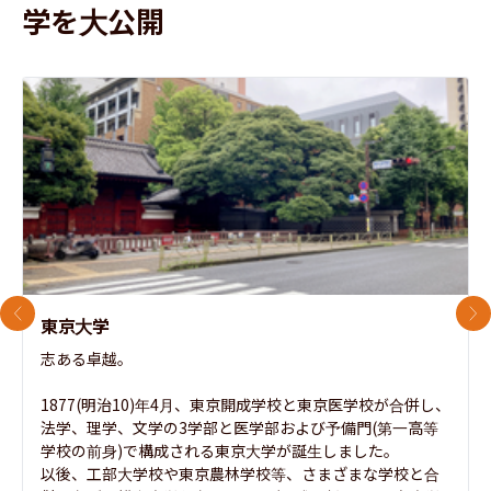
学を大公開
前のスライド
次
東京大学
志ある卓越。

1877(明治10)年4月、東京開成学校と東京医学校が合併し、
法学、理学、文学の3学部と医学部および予備門(第一高等
学校の前身)で構成される東京大学が誕生しました。

以後、工部大学校や東京農林学校等、さまざまな学校と合