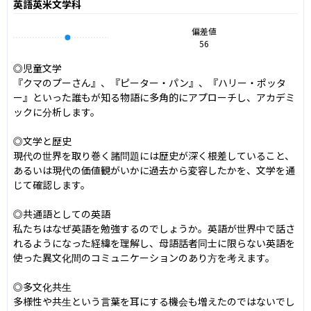
英語英米文学科
偏差値
56
◎児童文学

『クマのプーさん』、『ピーター・パン』、『ハリー・ポッタ
ー』といった誰もが知る物語に多角的にアプローチし、アカデミ
ックに分析します。

◎文学と歴史

現代の世界を取り巻く諸問題には歴史が深く根差していること、
あるいは現代の価値観がいかに過去から変容したかを、文学を通
じて確認します。

◎共通語としての英語

私たちはなぜ英語を勉強するのでしょうか。英語が世界中で話さ
れるようになった経緯を理解し、母語話者同士に限らない英語を
使った異文化間のコミュニケーションのあり方を考えます。

◎多文化共生

多様性や共生という言葉を耳にする機会も増えたのではないでし