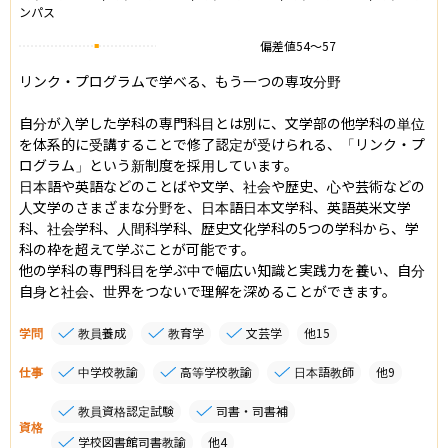
ンパス
偏差値
54
〜
57
リンク・プログラムで学べる、もう一つの専攻分野

自分が入学した学科の専門科目とは別に、文学部の他学科の単位
を体系的に受講することで修了認定が受けられる、「リンク・プ
ログラム」という新制度を採用しています。

日本語や英語などのことばや文学、社会や歴史、心や芸術などの
人文学のさまざまな分野を、日本語日本文学科、英語英米文学
科、社会学科、人間科学科、歴史文化学科の5つの学科から、学
科の枠を超えて学ぶことが可能です。

他の学科の専門科目を学ぶ中で幅広い知識と実践力を養い、自分
自身と社会、世界をつないで理解を深めることができます。
学問
教員養成
教育学
文芸学
他
15
仕事
中学校教諭
高等学校教諭
日本語教師
他
9
教員資格認定試験
司書・司書補
資格
学校図書館司書教諭
他
4