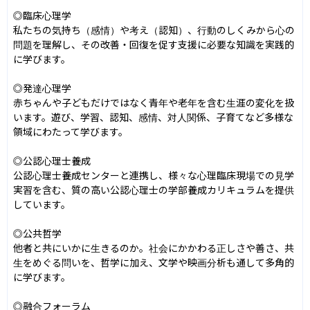
◎臨床心理学

私たちの気持ち（感情）や考え（認知）、行動のしくみから心の
問題を理解し、その改善・回復を促す支援に必要な知識を実践的
に学びます。

◎発達心理学

赤ちゃんや子どもだけではなく青年や老年を含む生涯の変化を扱
います。遊び、学習、認知、感情、対人関係、子育てなど多様な
領域にわたって学びます。

◎公認心理士養成

公認心理士養成センターと連携し、様々な心理臨床現場での見学
実習を含む、質の高い公認心理士の学部養成カリキュラムを提供
しています。

◎公共哲学

他者と共にいかに生きるのか。社会にかかわる正しさや善さ、共
生をめぐる問いを、哲学に加え、文学や映画分析も通して多角的
に学びます。

◎融合フォーラム
