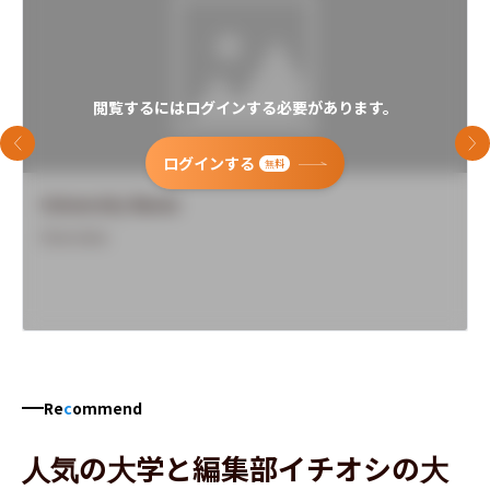
閲覧するにはログインする必要があります。
前のスライド
次
ログインする
無料
University Name
Overview
Re
c
ommend
人気の大学と編集部イチオシの大