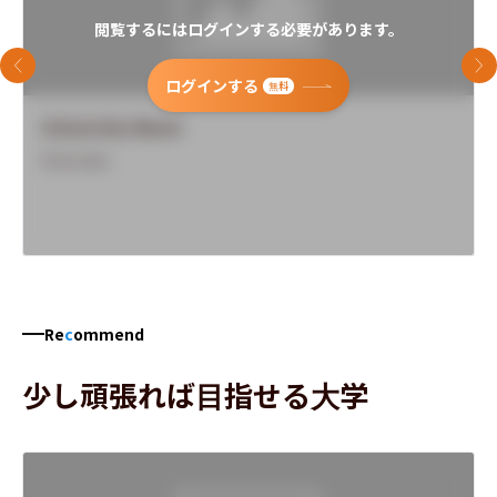
閲覧するにはログインする必要があります。
前のスライド
次
ログインする
無料
University Name
Overview
Re
c
ommend
少し頑張れば目指せる大学