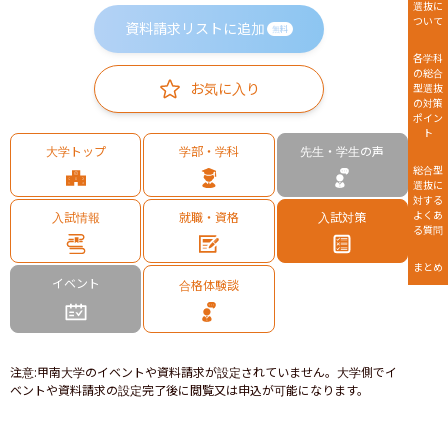
選抜に
ついて
資料請求リストに追加
無料
各学科
の総合
お気に入り
型選抜
の対策
ポイン
ト
大学トップ
学部・学科
先生・学生の声
総合型
選抜に
対する
よくあ
入試情報
就職・資格
入試対策
る質問
まとめ
イベント
合格体験談
注意
:
甲南大学のイベントや資料請求が設定されていません。大学側でイ
ベントや資料請求の設定完了後に閲覧又は申込が可能になります。