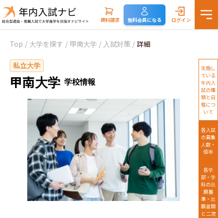
資料請求
無料会員になる
ログイン
Top
/
大学を探す
/
甲南大学
/
入試対策
/
詳細
私立大学
実施し
ている
甲南大学
学校情報
年内入
試の種
類と日
程につ
いて
各入試
の募集
人数・
倍率
各学
部・学
科の出
願基
準・出
願書類
と二次