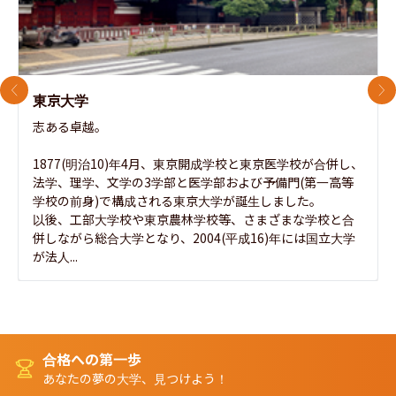
前のスライド
次
東京大学
志ある卓越。

1877(明治10)年4月、東京開成学校と東京医学校が合併し、
法学、理学、文学の3学部と医学部および予備門(第一高等
学校の前身)で構成される東京大学が誕生しました。

以後、工部大学校や東京農林学校等、さまざまな学校と合
併しながら総合大学となり、2004(平成16)年には国立大学
が法人...
合格への第一歩
あなたの夢の大学、見つけよう！