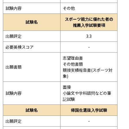
試験内容
その他
スポーツ能力に優れた者の
試験名
推薦入学試験要項
出願評定
3.3
必要英検スコア
-
志望理由書

その他書類

出願書類
競技実績報告書(スポーツ対
象)
面接 
試験内容
小論文や学科諮問などの筆
記試験
試験名
帰国生選抜入学試験
出願評定
-