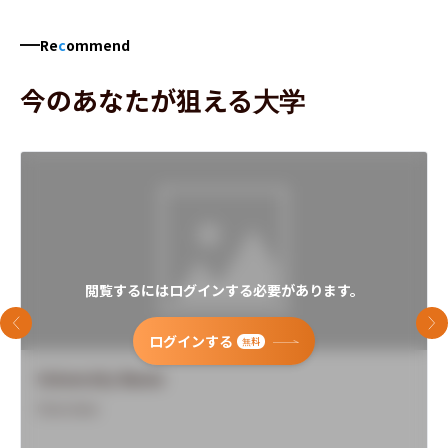
Re
c
ommend
今のあなたが狙える大学
閲覧するにはログインする必要があります。
前のスライド
次
ログインする
無料
University Name
Overview