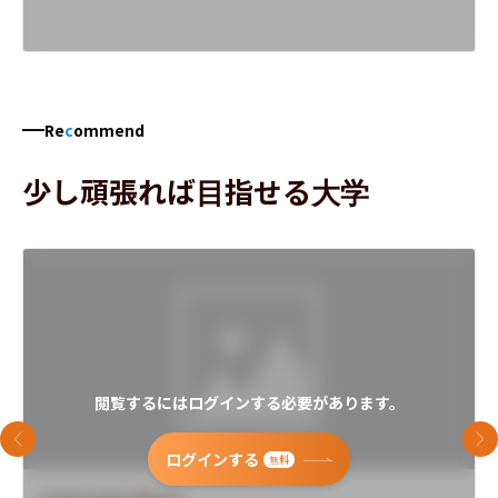
Re
c
ommend
少し頑張れば目指せる大学
閲覧するにはログインする必要があります。
前のスライド
次
ログインする
無料