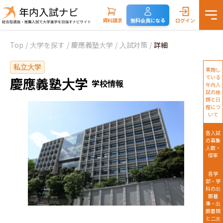
資料請求
無料会員になる
ログイン
Top
/
大学を探す
/
慶應義塾大学
/
入試対策
/
詳細
私立大学
実施し
ている
慶應義塾大学
学校情報
年内入
試の種
類と日
程につ
いて
各入試
の募集
人数・
倍率
各学
部・学
科の出
願基
準・出
願書類
と二次