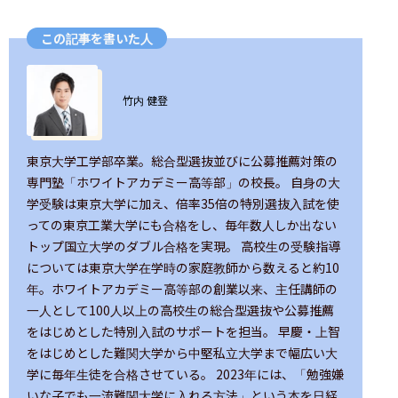
この記事を書いた人
ユーザー画像の背景
竹内 健登
東京大学工学部卒業。総合型選抜並びに公募推薦対策の
専門塾「ホワイトアカデミー高等部」の校長。 自身の大
学受験は東京大学に加え、倍率35倍の特別選抜入試を使
っての東京工業大学にも合格をし、毎年数人しか出ない
トップ国立大学のダブル合格を実現。 高校生の受験指導
については東京大学在学時の家庭教師から数えると約10
年。ホワイトアカデミー高等部の創業以来、主任講師の
一人として100人以上の高校生の総合型選抜や公募推薦
をはじめとした特別入試のサポートを担当。 早慶・上智
をはじめとした難関大学から中堅私立大学まで幅広い大
学に毎年生徒を合格させている。 2023年には、「勉強嫌
いな子でも一流難関大学に入れる方法」という本を日経