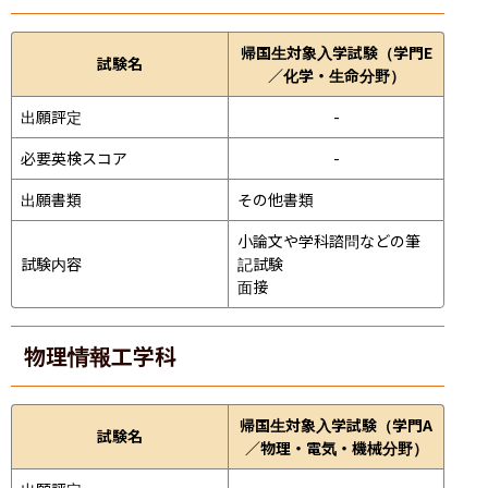
帰国生対象入学試験（学門E
試験名
／化学・生命分野）
出願評定
-
必要英検スコア
-
出願書類
その他書類
小論文や学科諮問などの筆
試験内容
記試験
面接 
物理情報工学科
帰国生対象入学試験（学門A
試験名
／物理・電気・機械分野）