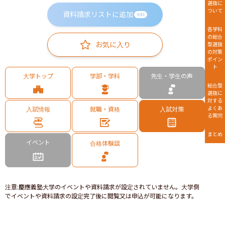
選抜に
ついて
資料請求リストに追加
無料
各学科
の総合
お気に入り
型選抜
の対策
ポイン
ト
大学トップ
学部・学科
先生・学生の声
総合型
選抜に
対する
よくあ
入試情報
就職・資格
入試対策
る質問
まとめ
イベント
合格体験談
注意
:
慶應義塾大学のイベントや資料請求が設定されていません。大学側
でイベントや資料請求の設定完了後に閲覧又は申込が可能になります。