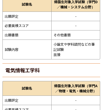
帰国生対象入学試験（学門D
試験名
／機械・システム分野）
出願評定
-
必要英検スコア
-
出願書類
その他書類
小論文や学科諮問などの筆
試験内容
記試験
面接 
電気情報工学科
帰国生対象入学試験（学門A
試験名
／物理・電気・機械分野）
出願評定
-
必要英検スコア
-