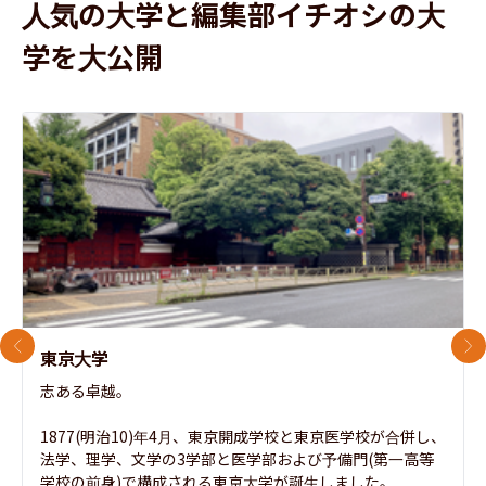
人気の大学と編集部イチオシの大
学を大公開
前のスライド
次
東京大学
志ある卓越。

1877(明治10)年4月、東京開成学校と東京医学校が合併し、
法学、理学、文学の3学部と医学部および予備門(第一高等
学校の前身)で構成される東京大学が誕生しました。
