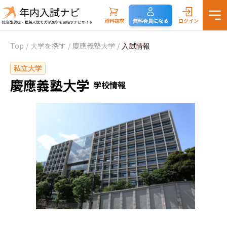
資料請求
無料会員になる
ログイン
Top
/
大学を探す
/
慶應義塾大学
/
入試情報
私立大学
慶應義塾大学
学校情報