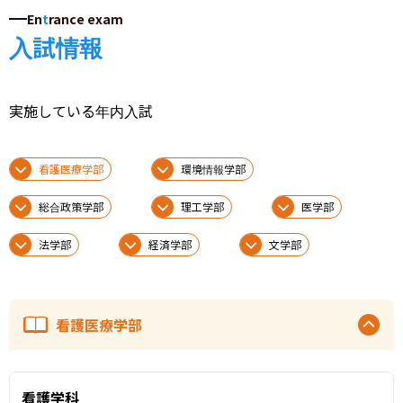
En
t
rance exam
入試情報
実施している年内入試
看護医療学部
環境情報学部
総合政策学部
理工学部
医学部
法学部
経済学部
文学部
看護医療学部
看護学科