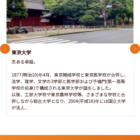
前のスライド
次
東京大学
志ある卓越。

1877(明治10)年4月、東京開成学校と東京医学校が合併し、
法学、理学、文学の3学部と医学部および予備門(第一高等
学校の前身)で構成される東京大学が誕生しました。

以後、工部大学校や東京農林学校等、さまざまな学校と合
併しながら総合大学となり、2004(平成16)年には国立大学
が法人...