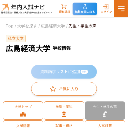
資料請求
無料会員になる
ログイン
Top
/
大学を探す
/
広島経済大学
/
先生・学生の声
私立大学
広島経済大学
学校情報
資料請求リストに追加
無料
お気に入り
大学トップ
学部・学科
先生・学生の声
入試情報
就職・資格
入試対策