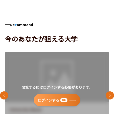
Re
c
ommend
今のあなたが狙える大学
閲覧するにはログインする必要があります。
前のスライド
次
ログインする
無料
University Name