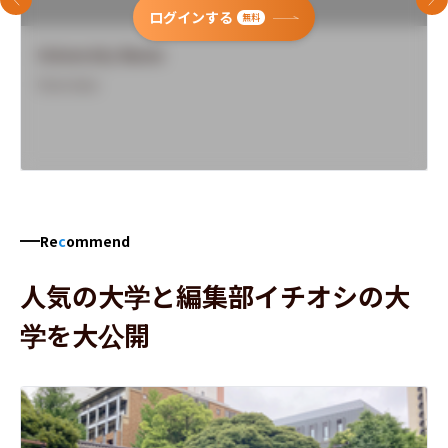
前のスライド
次
ログインする
無料
University Name
Overview
Re
c
ommend
人気の大学と編集部イチオシの大
学を大公開