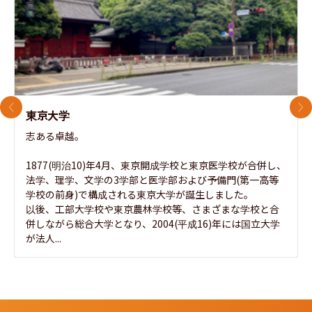
前のスライド
次
東京大学
志ある卓越。

1877(明治10)年4月、東京開成学校と東京医学校が合併し、
法学、理学、文学の3学部と医学部および予備門(第一高等
学校の前身)で構成される東京大学が誕生しました。

以後、工部大学校や東京農林学校等、さまざまな学校と合
併しながら総合大学となり、2004(平成16)年には国立大学
が法人...