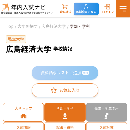
資料請求
無料会員になる
ログイン
Top
/
大学を探す
/
広島経済大学
/
学部・学科
私立大学
広島経済大学
学校情報
資料請求リストに追加
無料
お気に入り
大学トップ
学部・学科
先生・学生の声
入試情報
就職・資格
入試対策