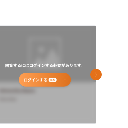
閲覧するにはログインする必要があります。
閲覧す
次のスライド
ログインする
無料
University Name
Universi
Overview
Overview