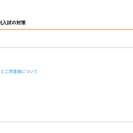
別入試の対策
類と二次選抜について
ト