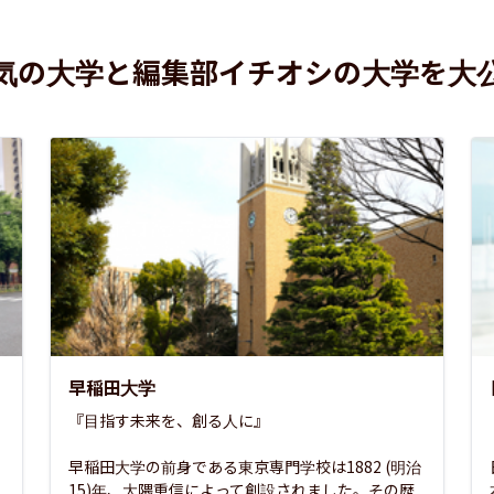
気の大学と編集部イチオシの大学を大
早稲田大学
『目指す未来を、創る人に』

早稲田大学の前身である東京専門学校は1882 (明治
15)年、大隈重信によって創設されました。その歴