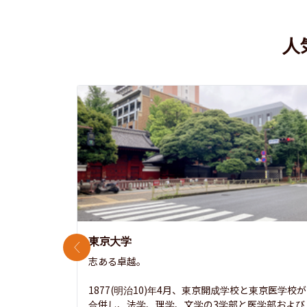
人
東京大学
前のスライド
志ある卓越。

1877(明治10)年4月、東京開成学校と東京医学校が
合併し、法学、理学、文学の3学部と医学部および