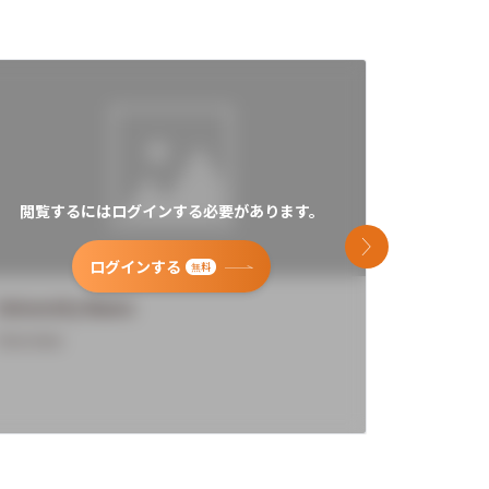
閲覧するにはログインする必要があります。
閲覧す
次のスライド
ログインする
無料
University Name
Universi
Overview
Overview