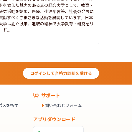
ドを備えた魅力のある真の総合大学として、教育・
養フ」とい
研究活動を始め、医療、生涯学習等、社会の発展に
る伝統と実
貢献すべくさまざまな活動を展開しています。日本
にも、社会
大学は創立以来、進取の精神で大学教育・研究をリ
してきまし
ード...
究...
ログインして合格力診断を受ける
サポート
パスを探す
問い合わせフォーム
アプリダウンロード