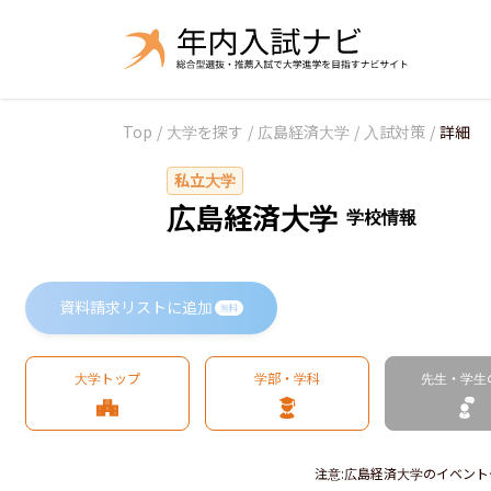
Top
/
大学を探す
/
広島経済大学
/
入試対策
/
詳細
私立大学
広島経済大学
学校情報
資料請求リストに追加
無料
大学トップ
学部・学科
先生・学生
注意
:
広島経済大学のイベント