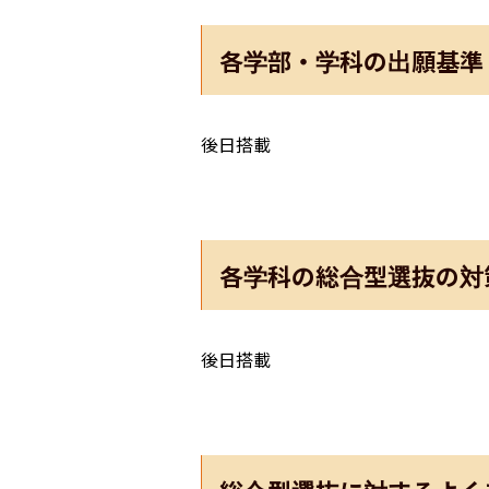
各学部・学科の出願基準
後日搭載
各学科の総合型選抜の対
後日搭載