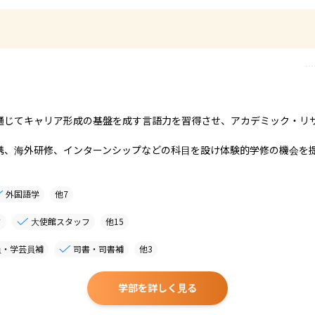
通じてキャリア形成の基盤を成す言語力を習得させ、アカデミック・リ
携、海外研修、インターンシップなどの科目を設け体験的学修の機会を
外国語学
他
7
フ
大使館スタッフ
他
15
員・学芸員補
司書・司書補
他
3
学部を詳しく見る