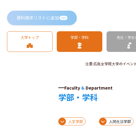
資料請求リストに追加
無料
大学トップ
学部・学科
先生・学生
注意
:
広島女学院大学のイベン
Faculty
&
Department
学部・学科
人文学部
人間生活学部