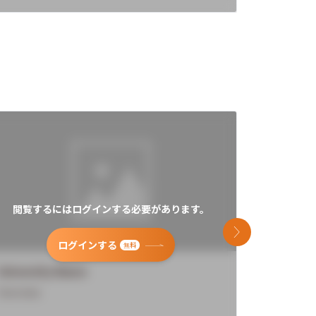
閲覧するにはログインする必要があります。
閲覧す
次のスライド
ログインする
無料
University Name
Universi
Overview
Overview