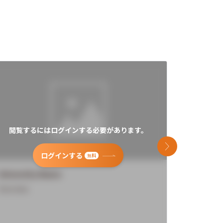
閲覧するにはログインする必要があります。
閲覧す
次のスライド
ログインする
無料
University Name
Universi
Overview
Overview