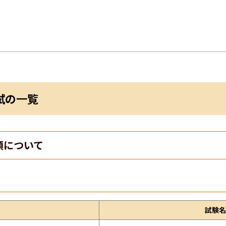
試の一覧
類について
試験名