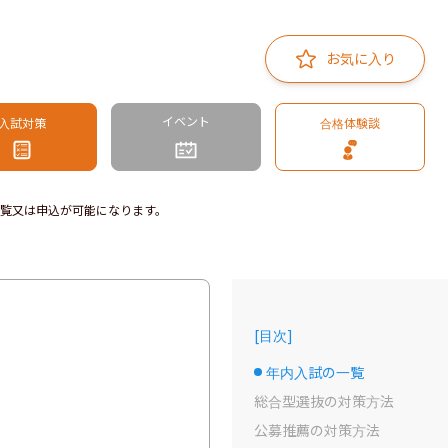
お気に入り
イベント
入試対策
合格体験談
覧又は申込が可能になります。
[
目次
]
年内入試の一覧
選択中のドット
総合型選抜の対策方法
公募推薦の対策方法