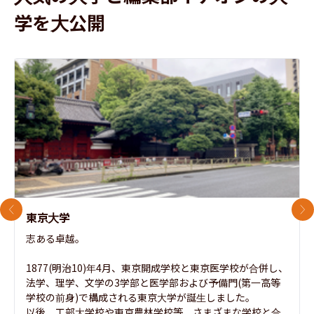
学を大公開
前のスライド
次
東京大学
志ある卓越。

1877(明治10)年4月、東京開成学校と東京医学校が合併し、
法学、理学、文学の3学部と医学部および予備門(第一高等
学校の前身)で構成される東京大学が誕生しました。

以後、工部大学校や東京農林学校等、さまざまな学校と合