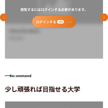
閲覧するにはログインする必要があります。
前のスライド
次
ログインする
無料
University Name
Overview
Re
c
ommend
少し頑張れば目指せる大学