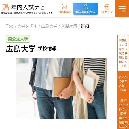
資料請求
無料会員になる
ログイン
Top
/
大学を探す
/
広島大学
/
入試対策
/
詳細
国公立大学
実施し
ている
広島大学
学校情報
年内入
試の種
類と日
程につ
いて
各入試
の募集
人数・
倍率
各学
部・学
科の出
願基
準・出
願書類
と二次