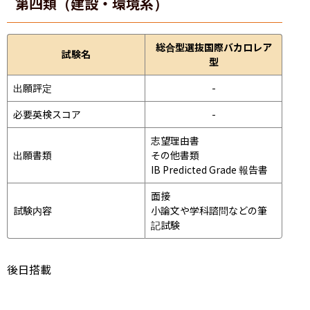
第四類（建設・環境系）
総合型選抜国際バカロレア
試験名
型
出願評定
-
必要英検スコア
-
志望理由書

出願書類
その他書類

IB Predicted Grade 報告書
面接 
試験内容
小論文や学科諮問などの筆
記試験
後日搭載