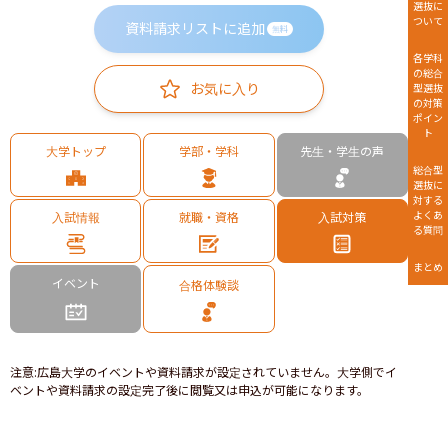
選抜に
ついて
資料請求リストに追加
無料
各学科
の総合
お気に入り
型選抜
の対策
ポイン
ト
大学トップ
学部・学科
先生・学生の声
総合型
選抜に
対する
よくあ
入試情報
就職・資格
入試対策
る質問
まとめ
イベント
合格体験談
注意
:
広島大学のイベントや資料請求が設定されていません。大学側でイ
ベントや資料請求の設定完了後に閲覧又は申込が可能になります。