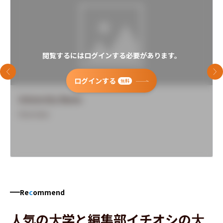
閲覧するにはログインする必要があります。
前のスライド
次
ログインする
無料
University Name
Overview
Re
c
ommend
人気の大学と編集部イチオシの大