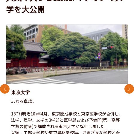
学を大公開
前のスライド
次
東京大学
志ある卓越。

1877(明治10)年4月、東京開成学校と東京医学校が合併し、
法学、理学、文学の3学部と医学部および予備門(第一高等
学校の前身)で構成される東京大学が誕生しました。

以後、工部大学校や東京農林学校等、さまざまな学校と合