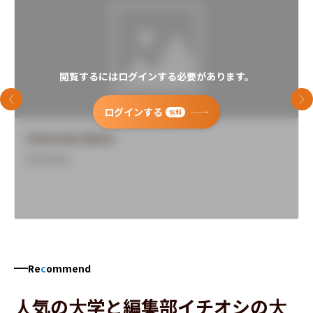
閲覧するにはログインする必要があります。
前のスライド
次
ログインする
無料
University Name
Overview
Re
c
ommend
人気の大学と編集部イチオシの大