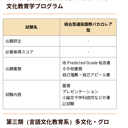
文化教育学プログラム
総合型選抜国際バカロレア
試験名
型
出願評定
-
必要英検スコア
-
IB Predicted Grade 報告書

出願書類
その他書類

自己推薦・自己アピール書
面接 
プレゼンテーション 
試験内容
小論文や学科諮問などの筆
記試験
第三類（言語文化教育系）多文化・グロ