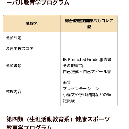
ーバル教育学プログラム
総合型選抜国際バカロレア
試験名
型
出願評定
-
必要英検スコア
-
IB Predicted Grade 報告書

出願書類
その他書類

自己推薦・自己アピール書
面接 
プレゼンテーション 
試験内容
小論文や学科諮問などの筆
記試験
第四類（生涯活動教育系）健康スポーツ
教育学プログラム