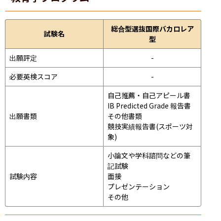
総合型選抜国際バカロレア
試験名
型
出願評定
-
必要英検スコア
-
自己推薦・自己アピール書

IB Predicted Grade 報告書

出願書類
その他書類

競技実績報告書(スポーツ対
象)
小論文や学科諮問などの筆
記試験
試験内容
面接 
プレゼンテーション 
その他