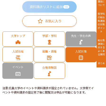
選抜に
ついて
資料請求リストに追加
無料
各学科
の総合
お気に入り
型選抜
の対策
ポイン
ト
大学トップ
学部・学科
先生・学生の声
総合型
選抜に
対する
よくあ
入試情報
就職・資格
入試対策
る質問
まとめ
イベント
合格体験談
注意
:
広島大学のイベントや資料請求が設定されていません。大学側でイ
ベントや資料請求の設定完了後に閲覧又は申込が可能になります。