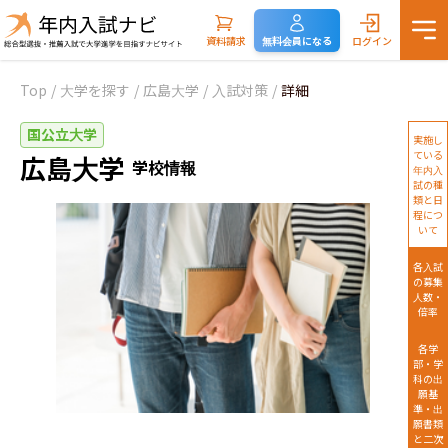
資料請求
無料会員になる
ログイン
Top
/
大学を探す
/
広島大学
/
入試対策
/
詳細
国公立大学
実施し
ている
広島大学
学校情報
年内入
試の種
類と日
程につ
いて
各入試
の募集
人数・
倍率
各学
部・学
科の出
願基
準・出
願書類
と二次