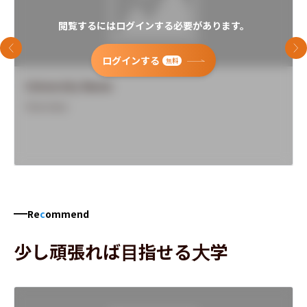
閲覧するにはログインする必要があります。
前のスライド
次
ログインする
無料
University Name
Overview
Re
c
ommend
少し頑張れば目指せる大学