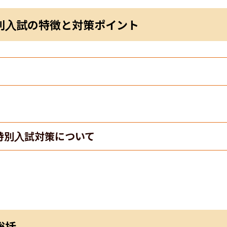
別入試の特徴と対策ポイント
特別入試対策について
総括