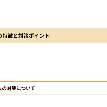
の特徴と対策ポイント
抜の対策について