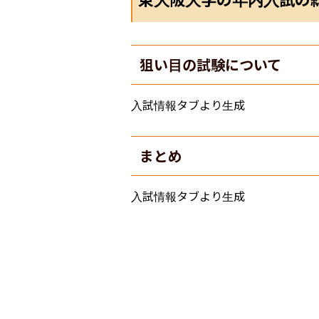
狙い目の試験について
入試情報タブより生成
まとめ
入試情報タブより生成