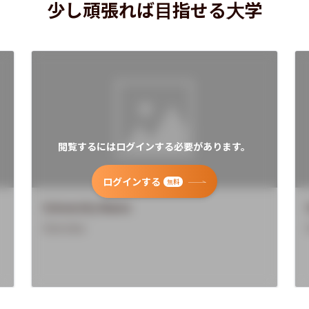
少し頑張れば目指せる大学
閲覧するにはログインする必要があります。
ログインする
無料
University Name
Overview