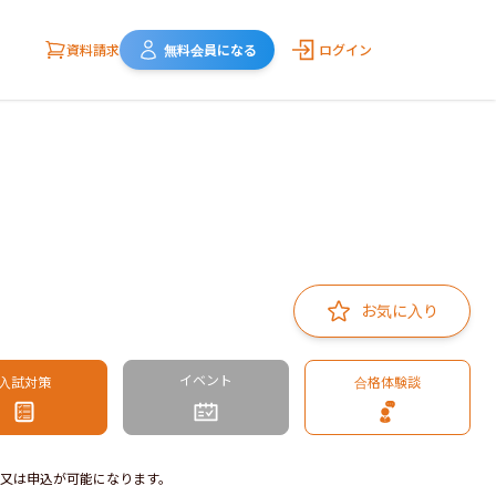
資料請求
無料会員になる
ログイン
お気に入り
イベント
入試対策
合格体験談
又は申込が可能になります。