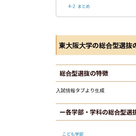
4-2
まとめ
東大阪大学の総合型選抜
総合型選抜の特徴
入試情報タブより生成
ー各学部・学科の総合型選
こども学部