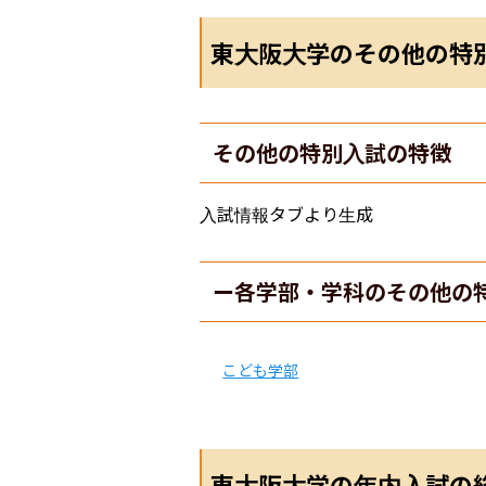
東大阪大学のその他の特
その他の特別入試の特徴
入試情報タブより生成
ー各学部・学科のその他の
こども学部
東大阪大学の年内入試の