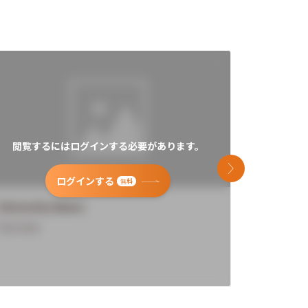
閲覧するにはログインする必要があります。
閲覧す
次のスライド
ログインする
無料
University Name
Universi
Overview
Overview