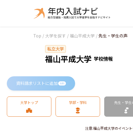
Top
/
大学を探す
/
福山平成大学
/
先生・学生の声
私立大学
福山平成大学
学校情報
資料請求リストに追加
無料
大学トップ
学部・学科
先生・学生
注意
:
福山平成大学のイベント