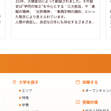
15)年、大隈重信によって創設されました。その歴
史は"学問の独立"を中心とする「三大教旨」や「進
取の精神」「在野精神」「東西文明の調和」といっ
学
た理念により支えられています。

年
人類が直面し、身近な日常にも存在するさまざま...
大学を探す
体験する
エリア
オープンキャン
特徴
受験対策
学費
年内入試を探す