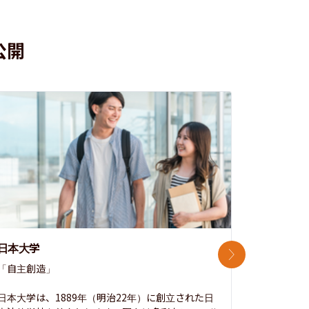
公開
日本大学
中央大学
次のスライド
「自主創造」

次世代を拓
開かれた大
日本大学は、1889年（明治22年）に創立された日