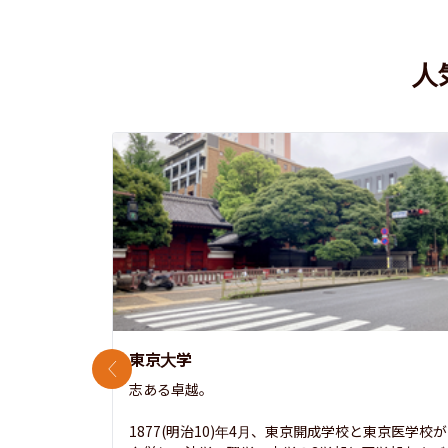
人
東京大学
前のスライド
志ある卓越。

1877(明治10)年4月、東京開成学校と東京医学校が