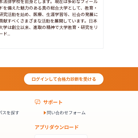
本法律学校を前身とします。現在は多彩なフィール
1885年
ドを備えた魅力のある真の総合大学として、教育・
養フ」とい
研究活動を始め、医療、生涯学習等、社会の発展に
る伝統と実
貢献すべくさまざまな活動を展開しています。日本
にも、社会
大学は創立以来、進取の精神で大学教育・研究をリ
してきまし
ード...
究...
ログインして合格力診断を受ける
サポート
パスを探す
問い合わせフォーム
アプリダウンロード