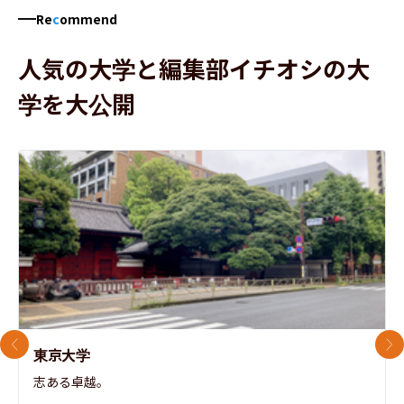
Re
c
ommend
人気の大学と編集部イチオシの大
学を大公開
前のスライド
次
東京大学
志ある卓越。
