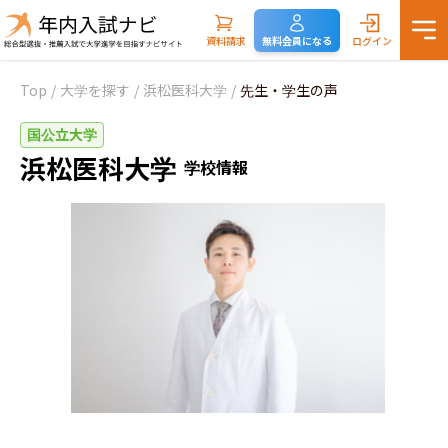
資料請求
無料会員になる
ログイン
Top
/
大学を探す
/
浜松医科大学
/
先生・学生の声
国公立大学
浜松医科大学
学校情報