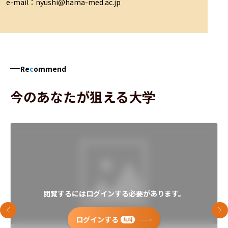
e-mail：nyushi@hama-med.ac.jp
Re
c
ommend
今のあなたが狙える大学
閲覧するにはログインする必要があります。
前のスライド
次
ログインする
無料