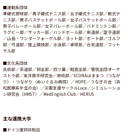
■運動系団体

準硬式野球部／男子硬式テニス部／女子硬式テニス部／軟式テ
ニス部／男子バスケットボール部／女子バスケットボール部／
男子バレーボール部／女子バレーボール部／バドミントン部／
ラグビー部／サッカー部／ハンドボール部／剣道部／空手道部
／山岳・ワンダーフォーゲル部／ヨット部／ボート部／ゴルフ
部／弓道部／陸上競技部／水泳部／卓球部／合気道部／フット
サル部

■文化系団体

美術部／茶道部／邦楽部／四ツ葉／軽音楽部／管弦楽団オーケ
ストラ部／東洋医学研究会／奇術部／SCORAはままつ（つなが
り）・つながり（ぬいぐるみ病院）／HOPE／うなぎの会（浜
松医療系学生の会）／災害支援サークルLuce／シミュレーショ
ン研究会（HMST）／MedEnglish Club／HERUS
主な連携大学
■ドイツ連邦共和国
