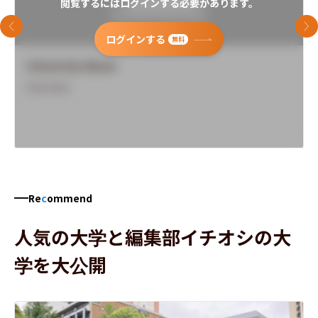
閲覧するにはログインする必要があります。
前のスライド
次
ログインする
無料
University Name
Overview
Re
c
ommend
人気の大学と編集部イチオシの大
学を大公開