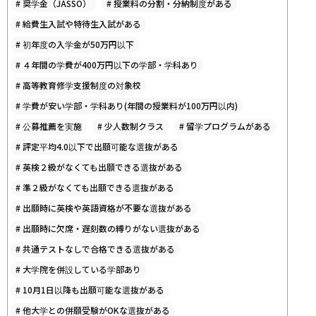
#
奨学金（JASSO）
#
授業料の分割・分納制度がある
#
給費生入試や特待生入試がある
#
初年度の入学金が50万円以下
#
４年間の学費が400万円以下の学部・学科あり
#
高等教育修学支援制度の対象校
#
学費が安い学部・学科あり(年間の授業料が100万円以内)
#
公募推薦を実施
#
少人数制クラス
#
留学プログラムがある
#
評定平均4.0以下で出願可能な選抜がある
#
英検２級がなくても出願できる選抜がある
#
準２級がなくても出願できる選抜がある
#
出願時に英検や英語資格が不要な選抜がある
#
出願時に欠席・遅刻数の縛りがない選抜がある
#
共通テストなしで合格できる選抜がある
#
大学院を併設している学部あり
#
10月1日以降も出願可能な選抜がある
#
他大学との併願受験がOKな選抜がある