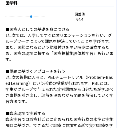
医学科
偏差値
64.4
■医療人としての基礎を身につける

1年次では、入学してすぐにオリエンテーションを行い、グ
ループワークによって課題を解決していくことを学びます。
また、医師になるという動機付けを早い時期に確立するた
め、医療の現場に接する「医療福祉施設体験学習」も行いま
す。

■課題に基づくアプローチを行う

2年次の後期に入ると、PBLチュートリアル（Problem-Bas
ed Learning）という形式の授業が行われます。PBLとは、
学生がグループで与えられた症例課題から自分たちが学ぶべ
き事柄を引き出し、理解を深めながら問題を解決していく学
習方法です。

■臨床現場で実践する

臨床実習では診療科ごとに定められた医療行為の水準と実施
項目に基づき、できるだけ診療に参加する形で実地診療を学