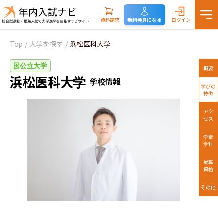
資料請求
無料会員になる
ログイン
Top
/
大学を探す
/
浜松医科大学
国公立大学
概要
浜松医科大学
学校情報
学びの
特徴
アク
セス
学部
学科
就職
資格
その他