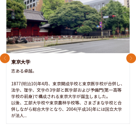
前のスライド
次
東京大学
志ある卓越。

1877(明治10)年4月、東京開成学校と東京医学校が合併し、
法学、理学、文学の3学部と医学部および予備門(第一高等
学校の前身)で構成される東京大学が誕生しました。

以後、工部大学校や東京農林学校等、さまざまな学校と合
併しながら総合大学となり、2004(平成16)年には国立大学
が法人...