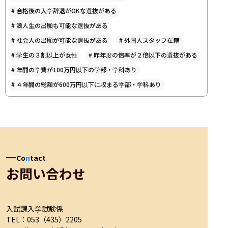
#
合格後の入学辞退がOKな選抜がある
#
浪人生の出願も可能な選抜がある
#
社会人の出願が可能な選抜がある
#
外国人スタッフ在籍
#
学生の３割以上が女性
#
昨年度の倍率が２倍以下の選抜がある
#
年間の学費が100万円以下の学部・学科あり
#
４年間の総額が600万円以下に収まる学部・学科あり
Co
n
tact
お問い合わせ
入試課入学試験係

TEL：053（435）2205
