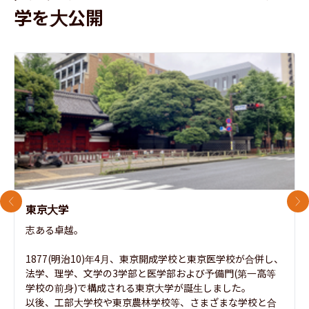
学を大公開
前のスライド
次
東京大学
志ある卓越。

1877(明治10)年4月、東京開成学校と東京医学校が合併し、
法学、理学、文学の3学部と医学部および予備門(第一高等
学校の前身)で構成される東京大学が誕生しました。

以後、工部大学校や東京農林学校等、さまざまな学校と合