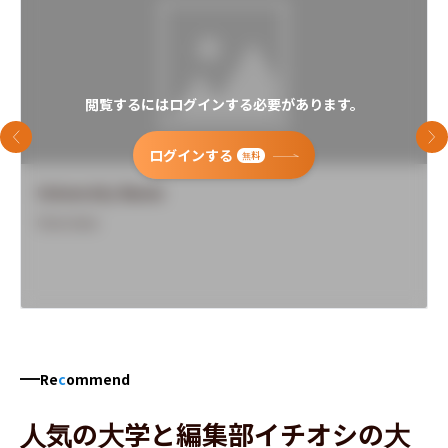
閲覧するにはログインする必要があります。
前のスライド
次
ログインする
無料
University Name
Overview
Re
c
ommend
人気の大学と編集部イチオシの大