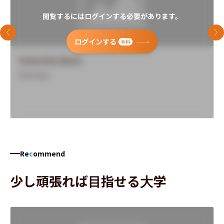
閲覧するにはログインする必要があります。
前のスライド
次
ログインする
無料
University Name
Overview
Re
c
ommend
少し頑張れば目指せる大学