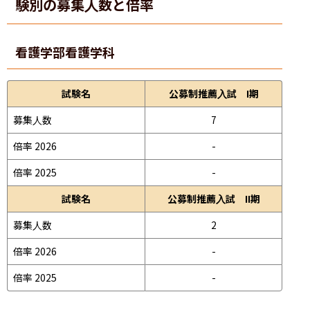
験別の募集人数と倍率
看護学部
看護学科
試験名
公募制推薦入試 I期
募集人数
7
倍率 2026
-
倍率 2025
-
試験名
公募制推薦入試 II期
募集人数
2
倍率 2026
-
倍率 2025
-