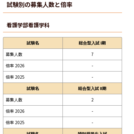
試験別の募集人数と倍率
看護学部
看護学科
試験名
総合型入試 I期
募集人数
7
倍率 2026
-
倍率 2025
-
試験名
総合型入試 II期
募集人数
2
倍率 2026
-
倍率 2025
-
試験名
特別奨学生入試