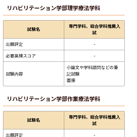
リハビリテーション学部
理学療法学科
専門学科、総合学科推薦入
試験名
試
出願評定
-
必要英検スコア
-
小論文や学科諮問などの筆
試験内容
記試験
面接 
リハビリテーション学部
作業療法学科
専門学科、総合学科推薦入
試験名
試
出願評定
-