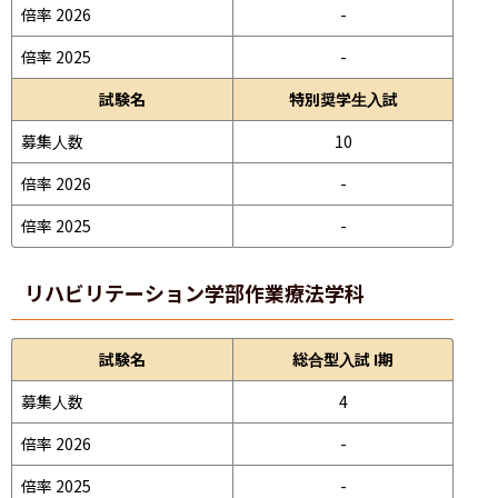
倍率 2026
-
倍率 2025
-
試験名
特別奨学生入試
募集人数
10
倍率 2026
-
倍率 2025
-
リハビリテーション学部
作業療法学科
試験名
総合型入試 I期
募集人数
4
倍率 2026
-
倍率 2025
-