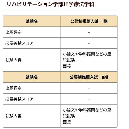
リハビリテーション学部
理学療法学科
試験名
公募制推薦入試 I期
出願評定
-
必要英検スコア
-
小論文や学科諮問などの筆
試験内容
記試験
面接 
試験名
公募制推薦入試 II期
出願評定
-
必要英検スコア
-
小論文や学科諮問などの筆
試験内容
記試験
面接 