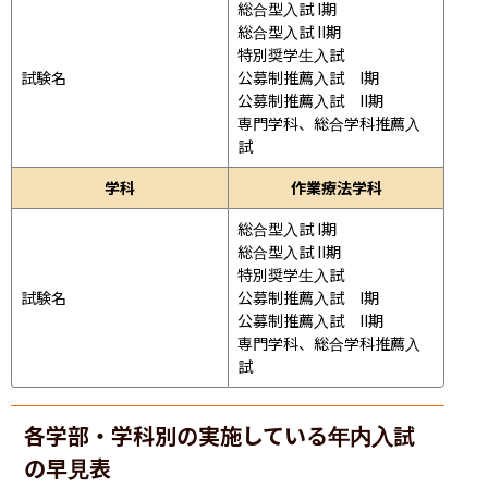
総合型入試 I期

総合型入試 II期

特別奨学生入試

試験名
公募制推薦入試　I期

公募制推薦入試　II期

専門学科、総合学科推薦入
試
学科
作業療法学科
総合型入試 I期

総合型入試 II期

特別奨学生入試

試験名
公募制推薦入試　I期

公募制推薦入試　II期

専門学科、総合学科推薦入
試
各学部・学科別の実施している年内入試
の早見表