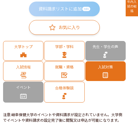
年内入
試の総
資料請求リストに追加
無料
括
お気に入り
大学トップ
学部・学科
先生・学生の声
入試情報
就職・資格
入試対策
イベント
合格体験談
注意
:
岐阜保健大学のイベントや資料請求が設定されていません。大学側
でイベントや資料請求の設定完了後に閲覧又は申込が可能になります。