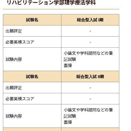
リハビリテーション学部
理学療法学科
試験名
総合型入試 I期
出願評定
-
必要英検スコア
-
小論文や学科諮問などの筆
試験内容
記試験
面接 
試験名
総合型入試 II期
出願評定
-
必要英検スコア
-
小論文や学科諮問などの筆
試験内容
記試験
面接 