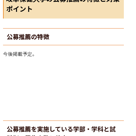
ポイント
公募推薦の特徴
今後掲載予定。
公募推薦を実施している学部・学科と試