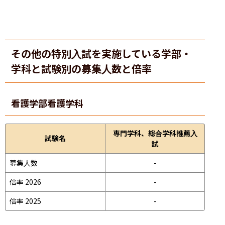
その他の特別入試を実施している学部・
学科と試験別の募集人数と倍率
看護学部
看護学科
専門学科、総合学科推薦入
試験名
試
募集人数
-
倍率 2026
-
倍率 2025
-