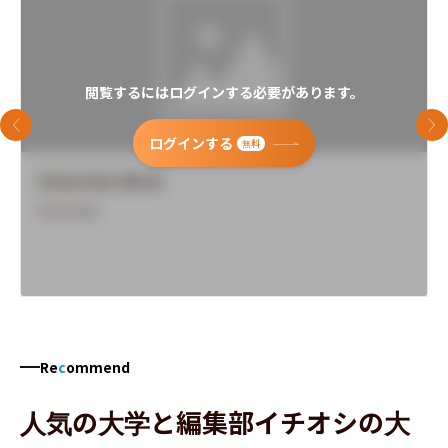
閲覧するにはログインする必要があります。
前のスライド
次
ログインする
無料
University Name
Overview
Re
c
ommend
人気の大学と編集部イチオシの大