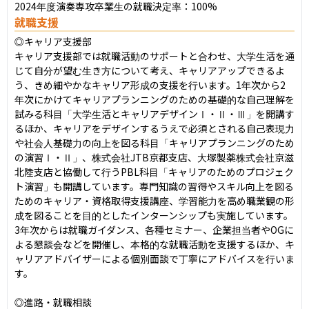
2024年度演奏専攻卒業生の就職決定率：100%
就職支援
◎キャリア支援部

キャリア支援部では就職活動のサポートと合わせ、大学生活を通
じて自分が望む生き方について考え、キャリアアップできるよ
う、きめ細やかなキャリア形成の支援を行います。1年次から2
年次にかけてキャリアプランニングのための基礎的な自己理解を
試みる科目「大学生活とキャリアデザインⅠ・Ⅱ・Ⅲ」を開講す
るほか、キャリアをデザインするうえで必須とされる自己表現力
や社会人基礎力の向上を図る科目「キャリアプランニングのため
の演習Ⅰ・Ⅱ」、株式会社JTB京都支店、大塚製薬株式会社京滋
北陸支店と協働して行うPBL科目「キャリアのためのプロジェク
ト演習」も開講しています。専門知識の習得やスキル向上を図る
ためのキャリア・資格取得支援講座、学習能力を高め職業観の形
成を図ることを目的としたインターンシップも実施しています。
3年次からは就職ガイダンス、各種セミナー、企業担当者やOGに
よる懇談会などを開催し、本格的な就職活動を支援するほか、キ
ャリアアドバイザーによる個別面談で丁寧にアドバイスを行いま
す。

◎進路・就職相談
