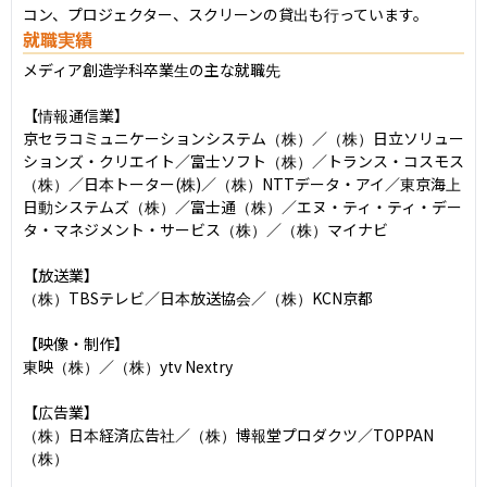
コン、プロジェクター、スクリーンの貸出も行っています。
就職実績
メディア創造学科卒業生の主な就職先

【情報通信業】

京セラコミュニケーションシステム（株）／（株）日立ソリュー
ションズ・クリエイト／富士ソフト（株）／トランス・コスモス
（株）／日本トーター(株)／（株）NTTデータ・アイ／東京海上
日動システムズ（株）／富士通（株）／エヌ・ティ・ティ・デー
タ・マネジメント・サービス（株）／（株）マイナビ

【放送業】

（株）TBSテレビ／日本放送協会／（株）KCN京都

【映像・制作】

東映（株）／（株）ytv Nextry

【広告業】

（株）日本経済広告社／（株）博報堂プロダクツ／TOPPAN
（株）
