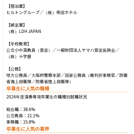
【宿泊業】

ヒルトングループ／（株）帝国ホテル

【娯楽業】

（株）LDH JAPAN

【学校教育】

公立小中高教員（音楽）／一般財団法人ヤマハ音楽振興会／
（株）十字屋

【公務】

地方公務員／大阪府警察本部／国家公務員（裁判所事務官／防衛
省海上自衛隊／防衛省陸上自衛隊）
卒業生に人気の職種
2024年度演奏専攻卒業生の職種別就職状況

総合職：38.6%

公立教員：21.1%

事務職：15.8%
卒業生に人気の業界