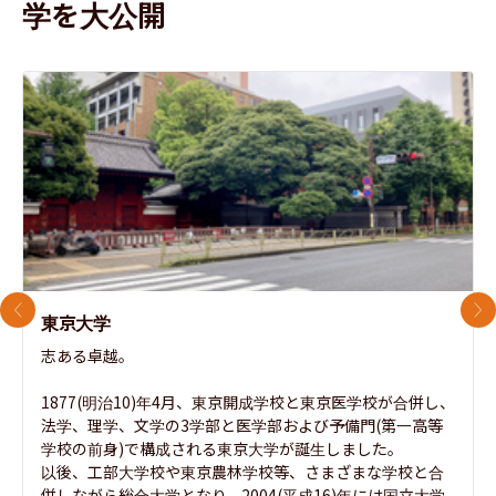
学を大公開
前のスライド
次
東京大学
志ある卓越。

1877(明治10)年4月、東京開成学校と東京医学校が合併し、
法学、理学、文学の3学部と医学部および予備門(第一高等
学校の前身)で構成される東京大学が誕生しました。

以後、工部大学校や東京農林学校等、さまざまな学校と合
併しながら総合大学となり、2004(平成16)年には国立大学