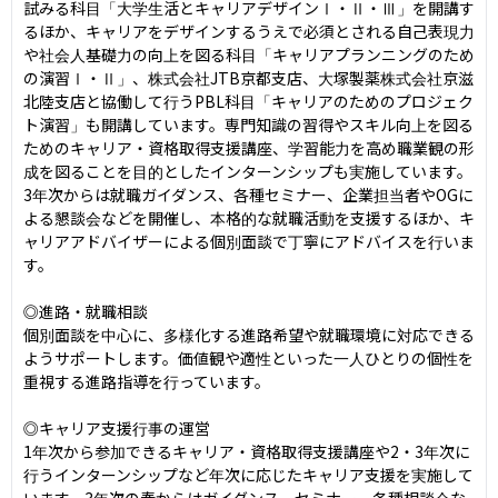
試みる科目「大学生活とキャリアデザインⅠ・Ⅱ・Ⅲ」を開講す
るほか、キャリアをデザインするうえで必須とされる自己表現力
や社会人基礎力の向上を図る科目「キャリアプランニングのため
の演習Ⅰ・Ⅱ」、株式会社JTB京都支店、大塚製薬株式会社京滋
北陸支店と協働して行うPBL科目「キャリアのためのプロジェク
ト演習」も開講しています。専門知識の習得やスキル向上を図る
ためのキャリア・資格取得支援講座、学習能力を高め職業観の形
成を図ることを目的としたインターンシップも実施しています。
3年次からは就職ガイダンス、各種セミナー、企業担当者やOGに
よる懇談会などを開催し、本格的な就職活動を支援するほか、キ
ャリアアドバイザーによる個別面談で丁寧にアドバイスを行いま
す。

◎進路・就職相談

個別面談を中心に、多様化する進路希望や就職環境に対応できる
ようサポートします。価値観や適性といった一人ひとりの個性を
重視する進路指導を行っています。

◎キャリア支援行事の運営

1年次から参加できるキャリア・資格取得支援講座や2・3年次に
行うインターンシップなど年次に応じたキャリア支援を実施して
います。3年次の春からはガイダンス、セミナー、各種相談会な