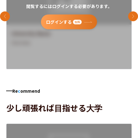
閲覧するにはログインする必要があります。
前のスライド
次
ログインする
無料
University Name
Overview
Re
c
ommend
少し頑張れば目指せる大学