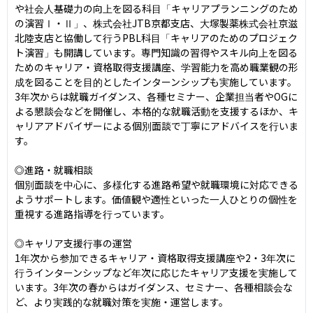
や社会人基礎力の向上を図る科目「キャリアプランニングのため
の演習Ⅰ・Ⅱ」、株式会社JTB京都支店、大塚製薬株式会社京滋
北陸支店と協働して行うPBL科目「キャリアのためのプロジェク
ト演習」も開講しています。専門知識の習得やスキル向上を図る
ためのキャリア・資格取得支援講座、学習能力を高め職業観の形
成を図ることを目的としたインターンシップも実施しています。
3年次からは就職ガイダンス、各種セミナー、企業担当者やOGに
よる懇談会などを開催し、本格的な就職活動を支援するほか、キ
ャリアアドバイザーによる個別面談で丁寧にアドバイスを行いま
す。

◎進路・就職相談

個別面談を中心に、多様化する進路希望や就職環境に対応できる
ようサポートします。価値観や適性といった一人ひとりの個性を
重視する進路指導を行っています。

◎キャリア支援行事の運営

1年次から参加できるキャリア・資格取得支援講座や2・3年次に
行うインターンシップなど年次に応じたキャリア支援を実施して
います。3年次の春からはガイダンス、セミナー、各種相談会な
ど、より実践的な就職対策を実施・運営します。
