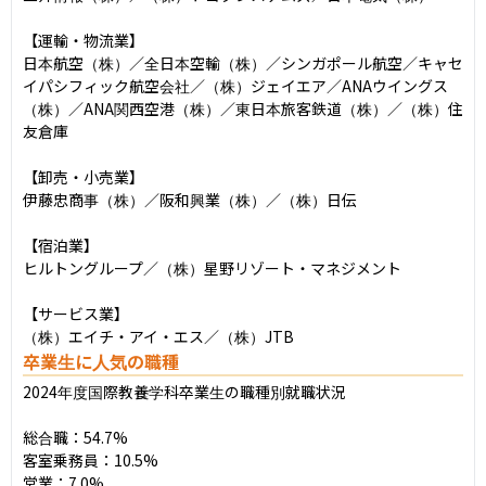
【運輸・物流業】

日本航空（株）／全日本空輸（株）／シンガポール航空／キャセ
イパシフィック航空会社／（株）ジェイエア／ANAウイングス
（株）／ANA関西空港（株）／東日本旅客鉄道（株）／（株）住
友倉庫

【卸売・小売業】

伊藤忠商事（株）／阪和興業（株）／（株）日伝

【宿泊業】

ヒルトングループ／（株）星野リゾート・マネジメント

【サービス業】

（株）エイチ・アイ・エス／（株）JTB
卒業生に人気の職種
2024年度国際教養学科卒業生の職種別就職状況

総合職：54.7%

客室乗務員：10.5%

営業：7.0%
