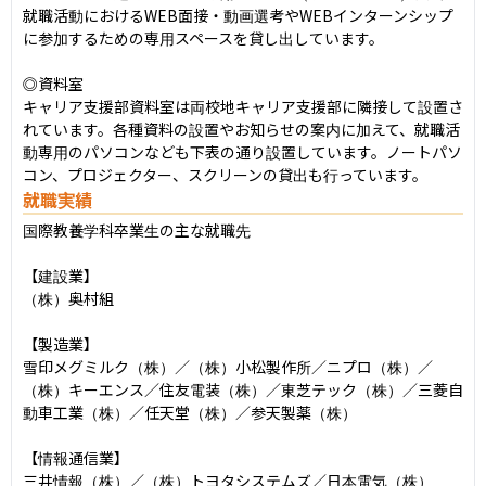
就職活動におけるWEB面接・動画選考やWEBインターンシップ
に参加するための専用スペースを貸し出しています。

◎資料室

キャリア支援部資料室は両校地キャリア支援部に隣接して設置さ
れています。各種資料の設置やお知らせの案内に加えて、就職活
動専用のパソコンなども下表の通り設置しています。ノートパソ
コン、プロジェクター、スクリーンの貸出も行っています。
就職実績
国際教養学科卒業生の主な就職先

【建設業】

（株）奥村組

【製造業】

雪印メグミルク（株）／（株）小松製作所／ニプロ（株）／
（株）キーエンス／住友電装（株）／東芝テック（株）／三菱自
動車工業（株）／任天堂（株）／参天製薬（株）

【情報通信業】

三井情報（株）／（株）トヨタシステムズ／日本電気（株）
