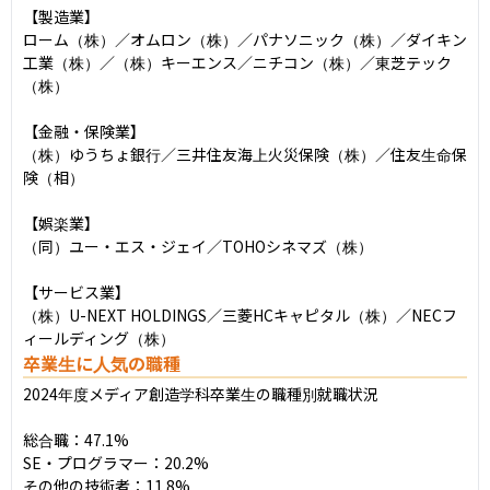
【製造業】

ローム（株）／オムロン（株）／パナソニック（株）／ダイキン
工業（株）／（株）キーエンス／ニチコン（株）／東芝テック
（株）

【金融・保険業】

（株）ゆうちょ銀行／三井住友海上火災保険（株）／住友生命保
険（相）

【娯楽業】

（同）ユー・エス・ジェイ／TOHOシネマズ（株）

【サービス業】

（株）U-NEXT HOLDINGS／三菱HCキャピタル（株）／NECフ
ィールディング（株）
卒業生に人気の職種
2024年度メディア創造学科卒業生の職種別就職状況

総合職：47.1%

SE・プログラマー：20.2%

その他の技術者：11.8%