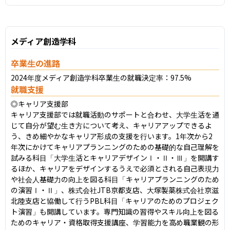
メディア創造学科
卒業生の進路
2024年度メディア創造学科卒業生の就職決定率：97.5%
就職支援
◎キャリア支援部

キャリア支援部では就職活動のサポートと合わせ、大学生活を通
じて自分が望む生き方について考え、キャリアアップできるよ
う、きめ細やかなキャリア形成の支援を行います。1年次から2
年次にかけてキャリアプランニングのための基礎的な自己理解を
試みる科目「大学生活とキャリアデザインⅠ・Ⅱ・Ⅲ」を開講す
るほか、キャリアをデザインするうえで必須とされる自己表現力
や社会人基礎力の向上を図る科目「キャリアプランニングのため
の演習Ⅰ・Ⅱ」、株式会社JTB京都支店、大塚製薬株式会社京滋
北陸支店と協働して行うPBL科目「キャリアのためのプロジェク
ト演習」も開講しています。専門知識の習得やスキル向上を図る
ためのキャリア・資格取得支援講座、学習能力を高め職業観の形