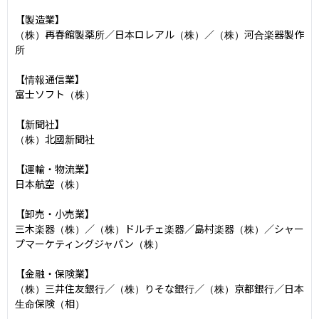
【製造業】

（株）再春館製薬所／日本ロレアル（株）／（株）河合楽器製作
所

【情報通信業】

富士ソフト（株）

【新聞社】

（株）北國新聞社

【運輸・物流業】

日本航空（株）

【卸売・小売業】

三木楽器（株）／（株）ドルチェ楽器／島村楽器（株）／シャー
プマーケティングジャパン（株）

【金融・保険業】

（株）三井住友銀行／（株）りそな銀行／（株）京都銀行／日本
生命保険（相）
