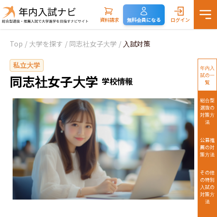
資料請求
無料会員になる
ログイン
Top
/
大学を探す
/
同志社女子大学
/
入試対策
私立大学
年内入
試の一
同志社女子大学
学校情報
覧
総合型
選抜の
対策方
法
公募推
薦の対
策方法
その他
の特別
入試の
対策方
法