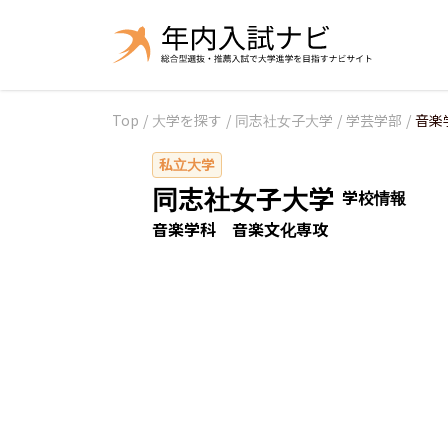
Top
/
大学を探す
/
同志社女子大学
/
学芸学部
/
音楽
私立大学
同志社女子大学
学校情報
音楽学科 音楽文化専攻