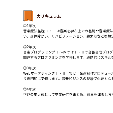
カリキュラム
◎1年次

音楽療法基礎 Ⅰ・Ⅱは音楽を学ぶ上での基礎や音楽療
い、身体障がい、リハビリテーション、終末期などを想定
◎2年次

音楽プログラミング Ⅰ〜ⅣではⅠ・Ⅱで音響合成プロ
関連するプログラミングを学修します。段階的にスキルを
◎3年次

WebマーケティングⅠ・Ⅱ	では「企画制作プロデュース」で得た基本的な学びのうち音楽や動画配信、サブスクリプションなどに焦点を当て、よ
り専門的に学修します。音楽ピジネスの現場で必要となる
◎4年次

学びの集大成として卒業研究をまとめ、成果を発表しま