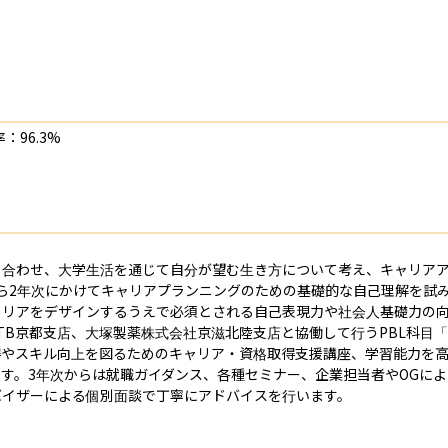
：96.3%
と合わせ、大学生活を通じて自分が望む生き方について考え、キャリア
ら2年次にかけてキャリアプランニングのための基礎的な自己理解を試
ャリアをデザインするうえで必須とされる自己表現力や社会人基礎力の
TB京都支店、大塚製薬株式会社京滋北陸支店と協働して行うPBL科目
得やスキル向上を図るためのキャリア・資格取得支援講座、学習能力を
す。3年次からは就職ガイダンス、各種セミナー、企業担当者やOGに
イザーによる個別面談で丁寧にアドバイスを行います。
