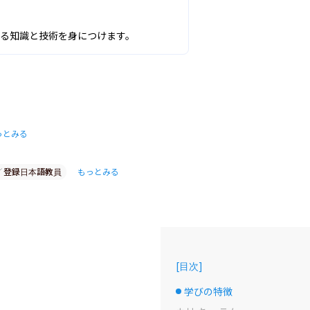
せる知識と技術を身につけます。
っとみる
登録日本語教員
もっとみる
[
目次
]
学びの特徴
選択中のドット