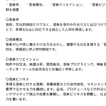
「音楽学」　「音楽療法」　「音楽クリエイション」　「音楽ビジ
群を設置

◎音楽学

芸術、文化的側面だけでなく、音楽を世の中の在り方と結びつけ
とで、多様な社会に対応できる自立した人材を育成します。

◎音楽療法

音楽が心や体に働きかける力を生かし、健康や生活を支援する「
問を、実践的に学ぶ学問領域です。

◎音楽クリエイション

和声や対位法、楽譜分析、管弦楽法、音楽プログラミング、映像
ーディオ・ツールの操作法などを幅広く学修します。

◎音楽ビジネス

多様な音楽に対する理解、音響装置などの操作技術、マネジメン
業界で活かせる力を醸成します。企画、プロデュースなどの科目
ングやメディア視点の授業を展開し、音楽ビジネスを俯瞰し、社
力を養います。