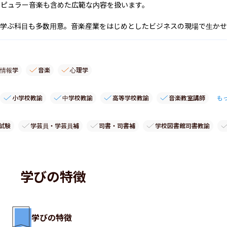
ポピュラー音楽も含めた広範な内容を扱います。

を学ぶ科目も多数用意。音楽産業をはじめとしたビジネスの現場で生か
情報学
音楽
心理学
小学校教諭
中学校教諭
高等学校教諭
音楽教室講師
も
試験
学芸員・学芸員補
司書・司書補
学校図書館司書教諭
学びの特徴
学びの特徴