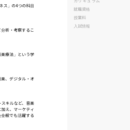
カリ キュ ラム
ネス」の4つの科目
就職資格
授業料
入試情報
て分析・考察するこ
音楽療法」という学
音楽、デジタル・オ
トスキルなど、音楽
に加え、マーケティ
会全般でも活躍する